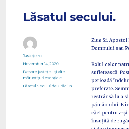
Lăsatul secului.
Ziua Sf. Apostol
Domnului sau Po
Author
Justeţe.ro
Posted
November 14, 2020
Rolul celor patr
on
Categories
Despre justețe... și alte
sufletească. Pos
mărunțișuri esențiale
perioadă îndelun
Tags
Lăsatul Secului de Crăciun
preferate. Semni
restrânsă la o s
pământului. E în
căci pentru a-și
însoțită de rugă
și de o temperar