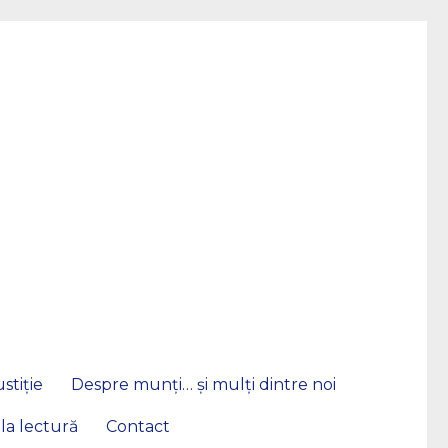
stiție
Despre munți… și mulți dintre noi
 la lectură
Contact