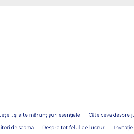
ețe… și alte mărunțișuri esențiale
Câte ceva despre ju
itori de seamă
Despre tot felul de lucruri
Invitație