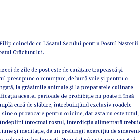
 Filip coincide cu Lăsatul Secului pentru Postul Nașterii
stul Crăciunului.
uzeci de zile de post este de curățare trupească și
tul presupune o renunțare, de bună voie și pentru o
gată, la grăsimile animale și la preparatele culinare
ficația acestei perioade de prohibiție nu poate fi însă
implă cură de slăbire, întrebuințând exclusiv roadele
 sine o provocare pentru oricine, dar asta nu este totul,
 îndeplini întocmai rostul, interdicția alimentară trebui
ciune și meditație, de un prelungit exercițiu de smereni
e a obiceiurilor lumești. Numai dacă este ușor, curat și