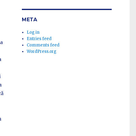
META
Log in
Entries feed
ma
Comments feed
WordPress.org
a
i
a
că
n