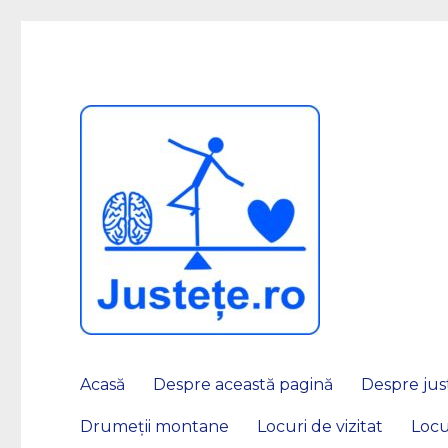
JUSTEȚE
Acasă
Despre această pagină
Despre just
Drumeții montane
Locuri de vizitat
Locu