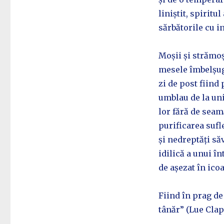
liniștit, spiritu
sărbătorile cu i
Moșii și strămoș
mesele îmbelșuga
zi de post fiind
umblau de la unii
lor fără de seam
purificarea sufl
și nedreptăți săv
idilică a unui î
de așezat în ico
Fiind în prag de
tânăr” (Lue Cla