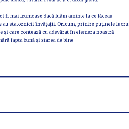
ot fi mai frumoase dacă luăm aminte la ce făceau
ce au statornicit învățații. Oricum, printre puținele lucru
te și care contează cu adevărat în efemera noastră
ără fapta bună și starea de bine.
l