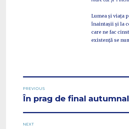
Lumea și viața p
înaintașii și la 
care ne fac cins
existență se num
Post
PREVIOUS
navigation
În prag de final autumna
Previous
post:
NEXT