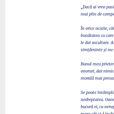
„
Dacă ai vreo pasi
mai plin de compă
În orice ocazie, c
bunătatea cu care 
le dai ascultare. 
simțăminte și nu-ț
Bunul meu prieten 
onoruri, dar nimic
morală mai presus 
Se poate întâmpla 
nedreptatea. Oame
bucură ei, cu neruș
mare cât și-l înch