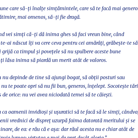
une care să-ți înalțe simțămintele, care să te facă mai genero
timire, mai omenos, să-ți fie dragă.
ând vei simți că-ți dă inima ghes să faci vreun bine, când
te-ai născut îți va cere ceva pentru cei amărâți, grăbește-te să
Ai grijă ca timpul și povețele să nu spulbere aceste bune
i lăsa inima să piardă un merit atât de valoros.
nu depinde de tine să ajungi bogat, să obții posturi sau
 nu te poate opri să nu fii bun, generos, înțelept. Socotește tăr
de orice: nu vei avea niciodată temei să te căiești.
ca oamenii invidioși și ușuratici să te facă să le simți, cândva
nii vrednici de dispreț uzurpă faima datorată meritului și se
inare, de ea: e rău că e așa: dar răul acesta nu e chiar atât de
ipuie lumea; virtutea e mai de preț decât gloria.”