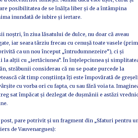
l are posibilitatea de se înălța liber și de a întâmpina
nima inundată de iubire și iertare.
ii noștri, în ziua lăsatului de dulce, nu doar că aveau
te, iar seara târziu frecau cu cenușă toate vasele (pri
 privită ca un nou început „întrudumnezeire”), ci și
 la alții cu „iertăciunea”. În înțelepciunea și simplitate
ăn, străbunii considerau că nu se poate purcede la
etească cât timp conștiința îți este împovărată de greșel
ârșite cu vorba ori cu fapta, cu sau fără voia ta. Imagine
ntreg sat împăcat și dezlegat de dușmănii e astăzi vredni
ane.
 post, pare potrivit și un fragment din „Sfaturi pentru u
piers de Vauvenargues):