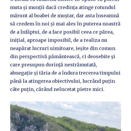
muta și munții dacă credința atinge rotundul
mărunt al boabei de muștar, dar asta înseamnă
să credem în noi și mai ales în puterea noastră
de a înfăptui, de a face posibil ceea ce părea,
inițial, aproape imposibil, de a realiza nu
neapărat lucruri uimitoare, ieșite din comun
din perspectivă pământească, ci deosebite și
care presupun dorință nestrămutată,
abnegație și tăria de a îndura trecerea timpului
până la atingerea obiectivului, lucrând puțin
câte puțin, cărând neîncetat pietre mici.