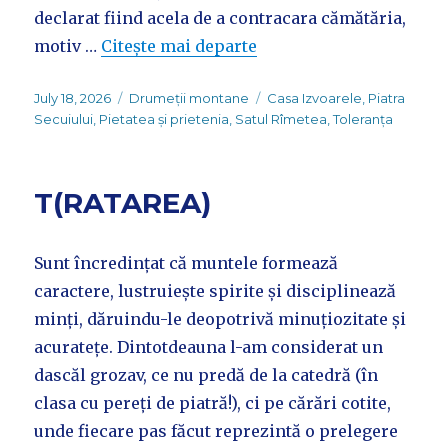
declarat fiind acela de a contracara cămătăria,
motiv …
Citește mai departe
Posted
Categories
Tags
July 18, 2026
Drumeții montane
Casa Izvoarele
,
Piatra
on
Secuiului
,
Pietatea și prietenia
,
Satul Rîmetea
,
Toleranța
T(RATAREA)
Sunt încredințat că muntele formează
caractere, lustruiește spirite și disciplinează
minți, dăruindu-le deopotrivă minuțiozitate și
acuratețe. Dintotdeauna l-am considerat un
dascăl grozav, ce nu predă de la catedră (în
clasa cu pereți de piatră!), ci pe cărări cotite,
unde fiecare pas făcut reprezintă o prelegere