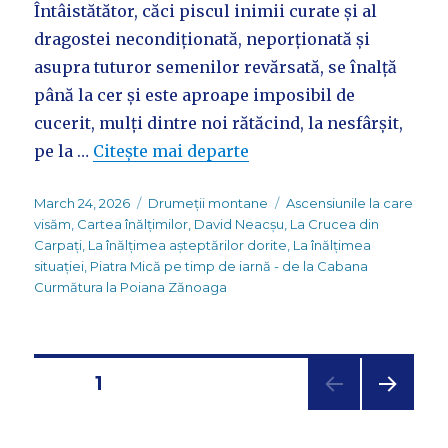
Întâistătător, căci piscul inimii curate și al
dragostei necondiționată, neporționată și
asupra tuturor semenilor revărsată, se înalță
până la cer și este aproape imposibil de
cucerit, mulți dintre noi rătăcind, la nesfârșit,
pe la …
Citește mai departe
Posted
Categories
Tags
March 24, 2026
Drumeții montane
Ascensiunile la care
on
visăm
,
Cartea înălțimilor
,
David Neacșu
,
La Crucea din
Carpați
,
La înălțimea așteptărilor dorite
,
La înălțimea
situației
,
Piatra Mică pe timp de iarnă - de la Cabana
Curmătura la Poiana Zănoaga
Posts
PAGE
1
NEXT
navigation
PAG