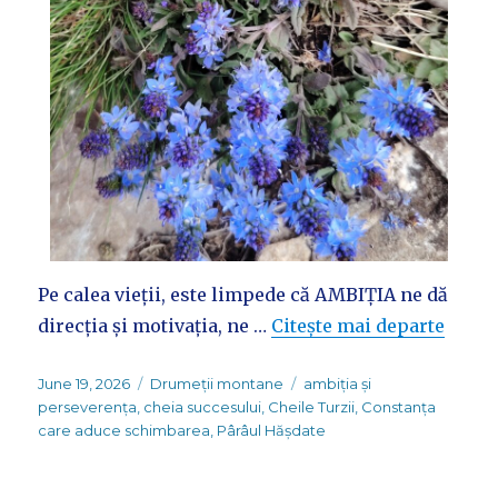
Pe calea vieții, este limpede că AMBIȚIA ne dă
direcția și motivația, ne …
Citește mai departe
Posted
Categories
Tags
June 19, 2026
Drumeții montane
ambiția și
on
perseverența
,
cheia succesului
,
Cheile Turzii
,
Constanța
care aduce schimbarea
,
Pârâul Hășdate