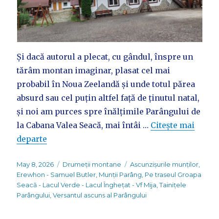
Și dacă autorul a plecat, cu gândul, înspre un
tărâm montan imaginar, plasat cel mai
probabil în Noua Zeelandă și unde totul părea
absurd sau cel puțin altfel față de ținutul natal,
și noi am purces spre înălțimile Parângului de
la Cabana Valea Seacă, mai întâi …
Citește mai
departe
Posted
Categories
Tags
May 8, 2026
Drumeții montane
Ascunzișurile munților
,
on
Erewhon - Samuel Butler
,
Munții Parâng
,
Pe traseul Groapa
Seacă - Lacul Verde - Lacul Înghețat - Vf Mija
,
Tainițele
Parângului
,
Versantul ascuns al Parângului