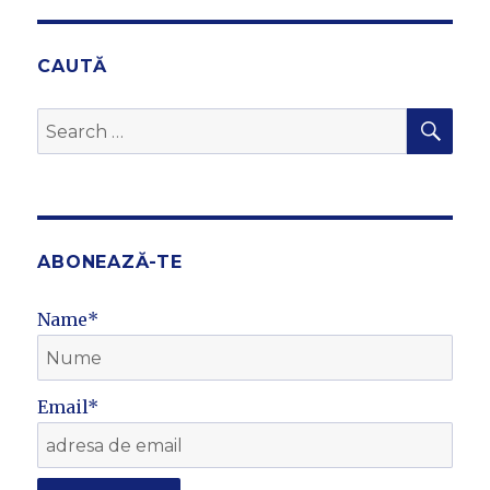
E
CAUTĂ
SEA
Search
for:
ABONEAZĂ-TE
Name*
Email*