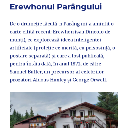
Erewhonul Parângului
De o drumeție făcută-n Parâng mi-a amintit o
carte citită recent: Erewhon (sau Dincolo de
munți), ce explorează ideea inteligenței
artificiale (profeție ce merită, cu prisosință, o
postare separată) și care a fost publicată,
pentru întâia dată, în anul 1872, de către
Samuel Butler, un precursor al celebrilor
prozatori Aldous Huxley și George Orwell.