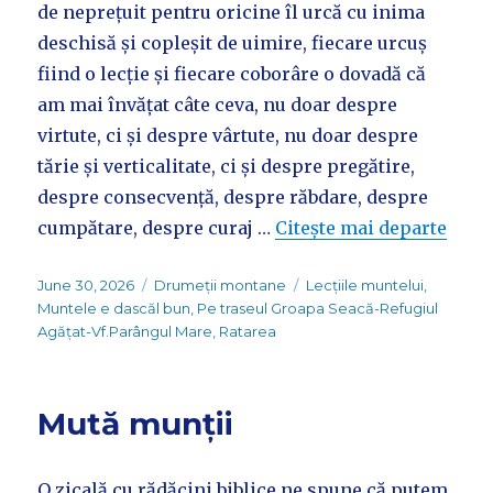
de neprețuit pentru oricine îl urcă cu inima
deschisă și copleșit de uimire, fiecare urcuș
fiind o lecție și fiecare coborâre o dovadă că
am mai învățat câte ceva, nu doar despre
virtute, ci și despre vârtute, nu doar despre
tărie și verticalitate, ci și despre pregătire,
despre consecvență, despre răbdare, despre
cumpătare, despre curaj …
Citește mai departe
Posted
Categories
Tags
June 30, 2026
Drumeții montane
Lecțiile muntelui
,
on
Muntele e dascăl bun
,
Pe traseul Groapa Seacă-Refugiul
Agățat-Vf.Parângul Mare
,
Ratarea
Mută munții
O zicală cu rădăcini biblice ne spune că putem