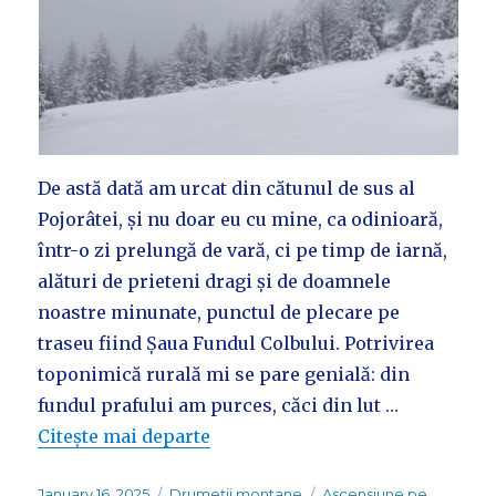
De astă dată am urcat din cătunul de sus al
Pojorâtei, și nu doar eu cu mine, ca odinioară,
într-o zi prelungă de vară, ci pe timp de iarnă,
alături de prieteni dragi și de doamnele
noastre minunate, punctul de plecare pe
traseu fiind Șaua Fundul Colbului. Potrivirea
toponimică rurală mi se pare genială: din
fundul prafului am purces, căci din lut …
Citește mai departe
Posted
Categories
Tags
January 16, 2025
Drumeții montane
Ascensiune pe