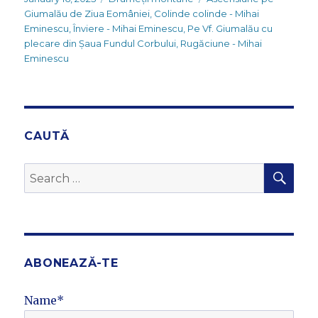
on
Giumalău de Ziua Eomâniei
,
Colinde colinde - Mihai
Eminescu
,
Înviere - Mihai Eminescu
,
Pe Vf. Giumalău cu
plecare din Șaua Fundul Corbului
,
Rugăciune - Mihai
Eminescu
CAUTĂ
SEA
Search
for:
ABONEAZĂ-TE
Name*