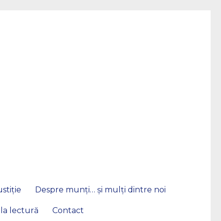
stiție
Despre munți… și mulți dintre noi
 la lectură
Contact