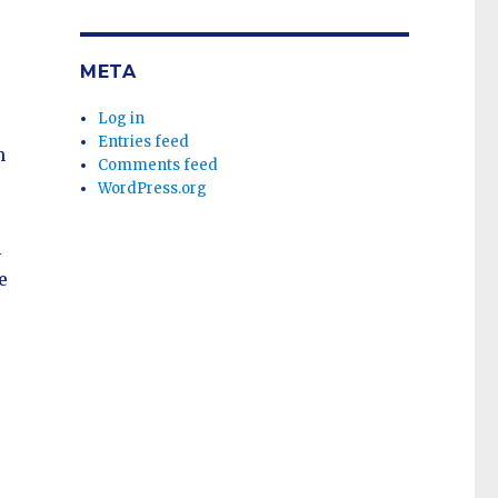
META
Log in
Entries feed
n
Comments feed
WordPress.org
l
e
,