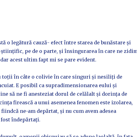
stă o legătură cauză- efect între starea de bunăstare și
științific, pe de o parte, și însingurarea în care ne zidi
 dar acest ultim fapt mi se pare evident.
toții în câte o colivie în care singuri și nesiliți de
cuiat. E posibil ca supradimensionarea eului și
ne să ne fi anesteziat dorul de celălalt și dorința de
cința firească a unui asemenea fenomen este izolarea,
l fiindcă ne-am depărtat, și nu cum avem adesea
fost îndepărtați.
demult, oamenii obișnuiau să se adune laolaltă, în fața