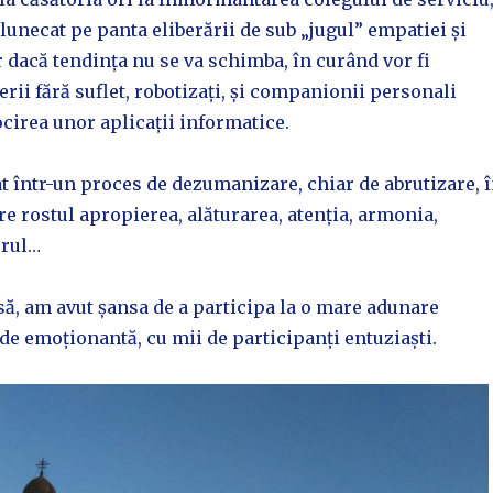
unecat pe panta eliberării de sub „jugul” empatiei și
 dacă tendința nu se va schimba, în curând vor fi
erii fără suflet, robotizați, și companionii personali
ocirea unor aplicații informatice.
t într-un proces de dezumanizare, chiar de abrutizare, 
re rostul apropierea, alăturarea, atenția, armonia,
orul…
ă, am avut șansa de a participa la o mare adunare
de emoționantă, cu mii de participanți entuziaști.