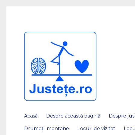
JUSTEȚE
Acasă
Despre această pagină
Despre just
Drumeții montane
Locuri de vizitat
Locu