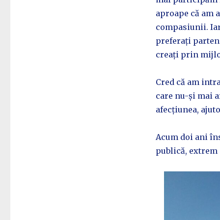
aproape că am al
compasiunii. Iar
preferați parten
creați prin mijl
Cred că am intra
care nu-și mai a
afecțiunea, ajut
Acum doi ani îns
publică, extrem 