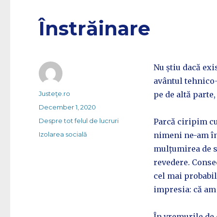
Înstrăinare
Nu știu dacă exi
avântul tehnico-
Author
Justeţe.ro
pe de altă parte,
Posted
December 1, 2020
on
Categories
Despre tot felul de lucruri
Parcă ciripim cu 
Tags
Izolarea socială
nimeni ne-am în
mulțumirea de si
revedere. Conse
cel mai probabi
impresia: că am 
În vremurile de 