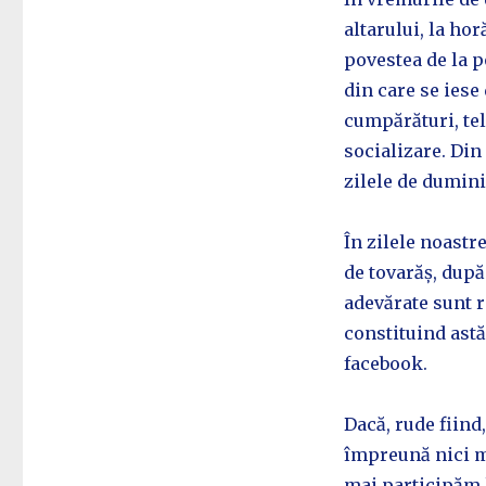
altarului, la hor
povestea de la po
din care se iese
cumpărături, tel
socializare. Din
zilele de dumini
În zilele noastr
de tovarăș, după
adevărate sunt r
constituind astă
facebook.
Dacă, rude fiind
împreună nici m
mai participăm l