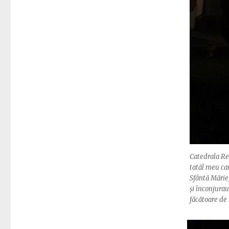
Catedrala Reî
tatăl meu ca
Sfântă Mărie
și înconjura
făcătoare de