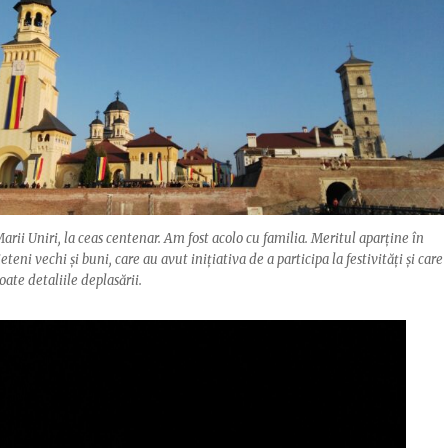
arii Uniri, la ceas centenar. Am fost acolo cu familia. Meritul aparține în
teni vechi și buni, care au avut inițiativa de a participa la festivități și care
ate detaliile deplasării.