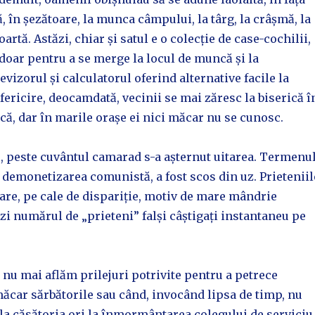
ă, în șezătoare, la munca câmpului, la târg, la crâșmă, la
artă. Astăzi, chiar și satul e o colecție de case-cochilii,
 doar pentru a se merge la locul de muncă și la
evizorul și calculatorul oferind alternative facile la
 fericire, deocamdată, vecinii se mai zăresc la biserică î
că, dar în marile orașe ei nici măcar nu se cunosc.
e, peste cuvântul camarad s-a așternut uitarea. Termenu
 demonetizarea comunistă, a fost scos din uz. Prieteniil
are, pe cale de dispariție, motiv de mare mândrie
zi numărul de „prieteni” falși câștigați instantaneu pe
, nu mai aflăm prilejuri potrivite pentru a petrece
ăcar sărbătorile sau când, invocând lipsa de timp, nu
a căsătoria ori la înmormântarea colegului de serviciu