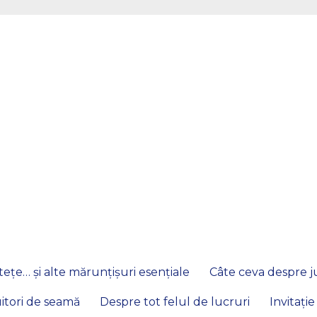
ețe… și alte mărunțișuri esențiale
Câte ceva despre ju
itori de seamă
Despre tot felul de lucruri
Invitație