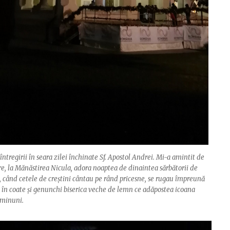
ntregirii în seara zilei închinate Sf. Apostol Andrei. Mi-a amintit de
re, la Mănăstirea Nicula, adora noaptea de dinaintea sărbătorii de
, când cetele de creștini cântau pe rând pricesne, se rugau împreună
u în coate și genunchi biserica veche de lemn ce adăpostea icoana
 minuni.