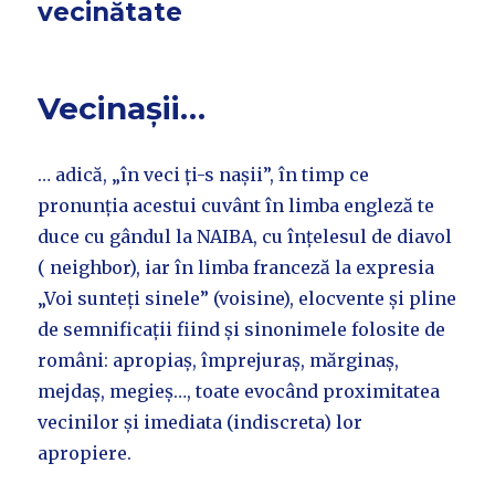
vecinătate
Vecinașii…
… adică, „în veci ți-s nașii”, în timp ce
pronunția acestui cuvânt în limba engleză te
duce cu gândul la NAIBA, cu înțelesul de diavol
( neighbor), iar în limba franceză la expresia
„Voi sunteți sinele” (voisine), elocvente și pline
de semnificații fiind și sinonimele folosite de
români: apropiaș, împrejuraș, mărginaș,
mejdaș, megieș…, toate evocând proximitatea
vecinilor și imediata (indiscreta) lor
apropiere.