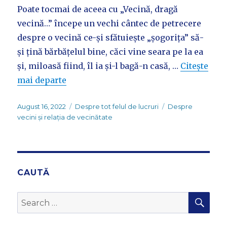
Poate tocmai de aceea cu „Vecină, dragă
vecină…” începe un vechi cântec de petrecere
despre o vecină ce-și sfătuiește „șogorița” să-
și țină bărbățelul bine, căci vine seara pe la ea
și, miloasă fiind, îl ia și-l bagă-n casă, …
Citește
mai departe
Posted
Categories
Tags
August 16, 2022
Despre tot felul de lucruri
Despre
on
vecini și relația de vecinătate
CAUTĂ
SEA
Search
for: