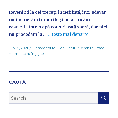
Revenind la cei trecuți în neființă, într-adevăr,
nu incinerăm trupurile și nu aruncăm
resturile într-o apă considerată sacră, dar nici
nu procedăm la …
Citește mai departe
Posted
Categories
Tags
July 31, 2021
Despre tot felul de lucruri
cimitire uitate
,
on
morminte neîngrijite
CAUTĂ
SEA
Search
for: