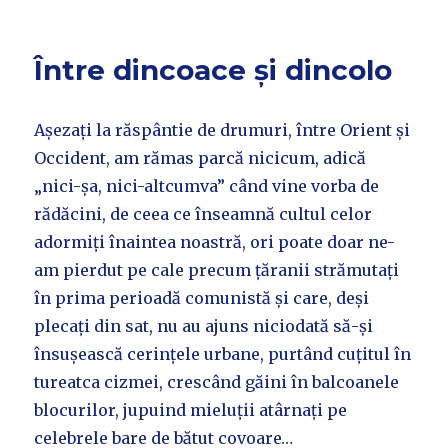
Între dincoace și dincolo
Așezați la răspântie de drumuri, între Orient și
Occident, am rămas parcă nicicum, adică
„nici-șa, nici-altcumva” când vine vorba de
rădăcini, de ceea ce înseamnă cultul celor
adormiți înaintea noastră, ori poate doar ne-
am pierdut pe cale precum țăranii strămutați
în prima perioadă comunistă și care, deși
plecați din sat, nu au ajuns niciodată să-și
însușească cerințele urbane, purtând cuțitul în
tureatca cizmei, crescând găini în balcoanele
blocurilor, jupuind mieluții atârnați pe
celebrele bare de bătut covoare…