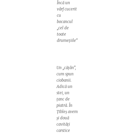
Încă un
vârf cucerit
cu
bocancul
„cel de
toate
drumețiile”
Un „cățân”,
cum spun
ciobanii.
Adică un
stei, un
țanc de
piatră. În
Țibleș avem
și două
cavități
carstice