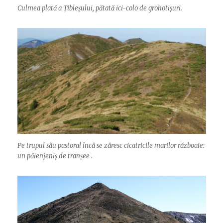
Culmea plată a Țibleșului, pătată ici-colo de grohotișuri.
Pe trupul său pastoral încă se zăresc cicatricile marilor războaie:
un păienjeniș de tranșee .