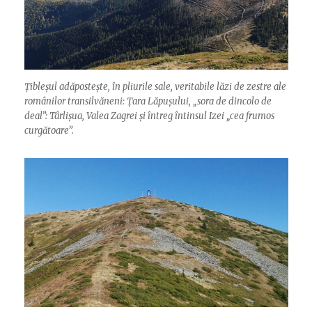
Țibleșul adăpostește, în pliurile sale, veritabile lăzi de zestre ale
românilor transilvăneni: Țara Lăpușului, „sora de dincolo de
deal”: Târlișua, Valea Zagrei și întreg întinsul Izei „cea frumos
curgătoare”.