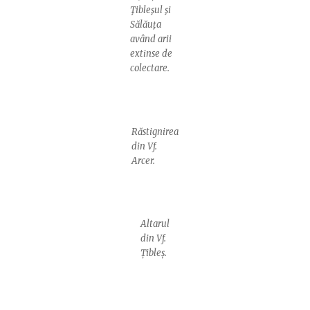
Ţibleşul şi
Sălăuţa
având arii
extinse de
colectare.
Răstignirea
din Vf.
Arcer.
Altarul
din Vf.
Țibleș.