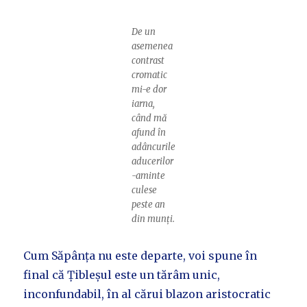
De un
asemenea
contrast
cromatic
mi-e dor
iarna,
când mă
afund în
adâncurile
aducerilor
-aminte
culese
peste an
din munți.
Cum Săpânța nu este departe, voi spune în
final că Țibleșul este un tărâm unic,
inconfundabil, în al cărui blazon aristocratic