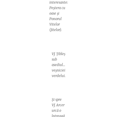
interesante:
Peștera cu
oase și
Ponorul
Vitelor
(Jitelor).
Vf. Țibleș
sub
asediul…
veșniciei
verdelui.
Și spre
Vf. Arcer
urcă o
întreagă