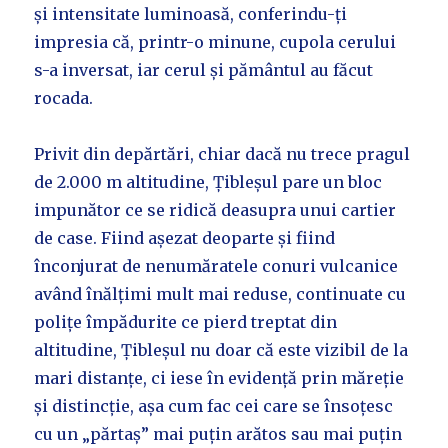
și intensitate luminoasă, conferindu-ți
impresia că, printr-o minune, cupola cerului
s-a inversat, iar cerul și pământul au făcut
rocada.
Privit din depărtări, chiar dacă nu trece pragul
de 2.000 m altitudine, Țibleșul pare un bloc
impunător ce se ridică deasupra unui cartier
de case. Fiind așezat deoparte și fiind
înconjurat de nenumăratele conuri vulcanice
având înălțimi mult mai reduse, continuate cu
polițe împădurite ce pierd treptat din
altitudine, Țibleșul nu doar că este vizibil de la
mari distanțe, ci iese în evidență prin măreție
și distincție, așa cum fac cei care se însoțesc
cu un „părtaș” mai puțin arătos sau mai puțin