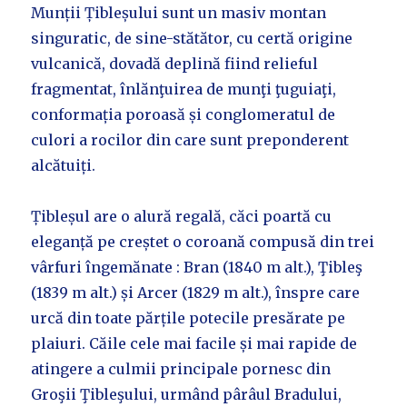
Munții Țibleșului sunt un masiv montan
singuratic, de sine-stătător, cu certă origine
vulcanică, dovadă deplină fiind relieful
fragmentat, înlănţuirea de munţi ţuguiaţi,
conformația poroasă și conglomeratul de
culori a rocilor din care sunt preponderent
alcătuiți.
Țibleșul are o alură regală, căci poartă cu
eleganță pe creștet o coroană compusă din trei
vârfuri îngemănate : Bran (1840 m alt.), Ţibleş
(1839 m alt.) și Arcer (1829 m alt.), înspre care
urcă din toate părțile potecile presărate pe
plaiuri. Căile cele mai facile și mai rapide de
atingere a culmii principale pornesc din
Groşii Ţibleşului, urmând pârâul Bradului,