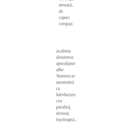
armată…
de
copaci
curajoși.
Acalmia
dinaintea
apocalipsei
albe.
Toamna se
aseamănă
cu
bătrânețea
cea
potolită,
demnă,
înțeleaptă…