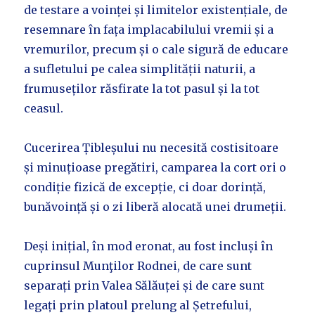
de testare a voinței și limitelor existențiale, de
resemnare în fața implacabilului vremii și a
vremurilor, precum și o cale sigură de educare
a sufletului pe calea simplității naturii, a
frumuseților răsfirate la tot pasul și la tot
ceasul.
Cucerirea Țibleșului nu necesită costisitoare
și minuțioase pregătiri, camparea la cort ori o
condiție fizică de excepție, ci doar dorință,
bunăvoință și o zi liberă alocată unei drumeții.
Deși inițial, în mod eronat, au fost incluși în
cuprinsul Munţilor Rodnei, de care sunt
separați prin Valea Sălăuței și de care sunt
legați prin platoul prelung al Șetrefului,