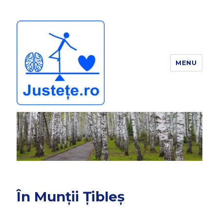
MENU
JUSTEȚE
În Munții Țibleș