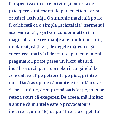
Perspectiva din care privim și puterea de
pricepere sunt esențiale pentru etichetarea
oricărei activități. O simfonie muzicală poate
fi calificată ca o simplă „scârțăială” (termenul
așa l-am auzit, așa l-am consemnat) ori un
magic aluat de rezonanțe a lemnului lustruit,
îmblânzit, călăuzit, de degete măiestre. Și
cucerirea unui vârf de munte, pentru oamenii
pragmatici, poate părea un lucru absurd,
inutil: să urci, pentru a coborî, cu gândul la
cele câteva clipe petrecute pe pisc, printre
nori. Dacă aș spune că muntele insuflă o stare
de beatitudine, de supremă satisfacție, mi s-ar
reteza scurt că exagerez. De aceea, mă limitez
a spune că muntele este o provocatoare
încercare, un prilej de purificare a cugetului,