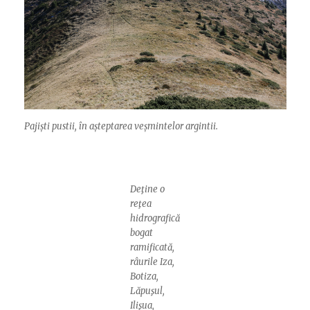
Pajiști pustii, în așteptarea veșmintelor argintii.
Deţine o
reţea
hidrografică
bogat
ramificată,
râurile Iza,
Botiza,
Lăpuşul,
Ilişua,