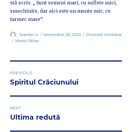
stă scris: „ Sunt semeni mari, cu suflete mici,
smochinite, dar aici este un munte mic, cu
farmec mare”.
Author
Posted
Categories
Justeţe.ro
November 26, 2020
Drumeții montane
on
Tags
Munții Țibleș
Post
PREVIOUS
navigation
Spiritul Crăciunului
Previous
post:
NEXT
Ultima redută
Next
post: