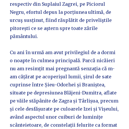
respectiv din Suplaiul Zagrei, pe Piciorul
Negru, efortul depus la porțiunea ultimă, de
urcuş susținut, fiind răsplătit de priveliştile
pitorești ce se aştern spre toate zările
pământului.
Cu ani în urmă am avut privilegiul de a dormi
o noapte în culmea principală. Parcă nicăieri
nu am resimțit mai pregnantă senzația că m-
am cățărat pe acoperișul lumii, șirul de sate
cuprinse între Șieu-Odorhei și Braniștea,
situate pe depresiunea Blăjeni-Dumitra, aflate
pe văile stăpânite de Zagra și Târlișua, precum
și cele desfășurate pe culoarele Izei și Vișeului,
având aspectul unor cuiburi de luminițe
scânteietoare, de constelații felurite ca format