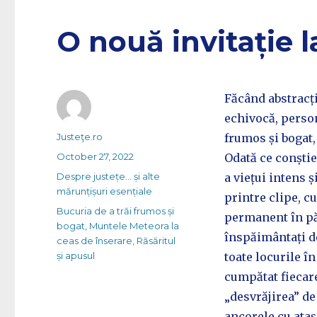
O nouă invitație l
Făcând abstracți
echivocă, persona
Author
Justeţe.ro
frumos și bogat,
Posted
October 27, 2022
Odată ce conștie
on
Categories
Despre justețe... și alte
a viețui intens 
mărunțișuri esențiale
printre clipe, c
Tags
Bucuria de a trăi frumos și
permanent în pă
bogat
,
Muntele Meteora la
înspăimântați de
ceas de înserare
,
Răsăritul
și apusul
toate locurile în
cumpătat fiecare
„desvrăjirea” de
ancorele cu ataș