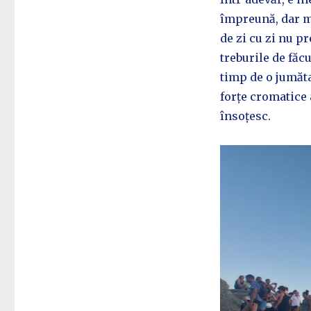
împreună, dar ma
de zi cu zi nu p
treburile de făcu
timp de o jumăta
forțe cromatice 
însoțesc.