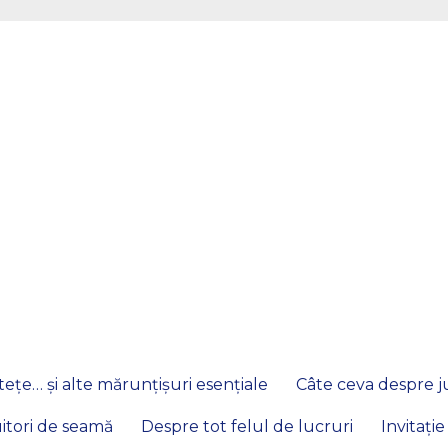
ețe… și alte mărunțișuri esențiale
Câte ceva despre ju
itori de seamă
Despre tot felul de lucruri
Invitație