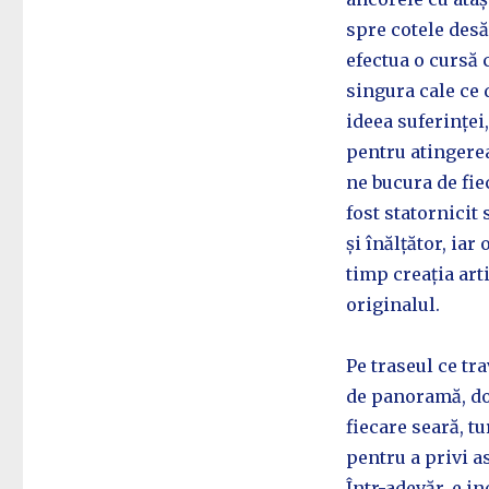
spre cotele desă
efectua o cursă 
singura cale ce d
ideea suferinței
pentru atingere
ne bucura de fie
fost statornicit
și înălțător, iar
timp creația art
originalul.
Pe traseul ce t
de panoramă, dou
fiecare seară, tur
pentru a privi as
Într-adevăr, e i