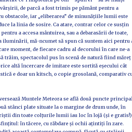
vârșirii, de parcă a fost trimis pe pământ pentru a
cu obstacole, iar „eliberarea” de minunățiile lumii este
uce la linia de sosire. Ca atare, contrar celor ce susțin
, pentru a accesa mântuirea, sau a debarasării de toate,
a iluminării, mă-ncumet să spun că suntem aici pentru 
care moment, de fiecare cadru al decorului în care ne-a
 să trăim, spectacolul pus în scenă de natură fiind măreț
 orice altă încercare de imitare este sortită eșecului cât
istică e doar un kitsch, o copie grosolană, comparativ c
raversează Muntele Meteora se află două puncte principa
ă stânci plate situate la o margine de drum unde, în
iștii din toate colțurile lumii iau loc în lojă (și e gratis!)
fințitul: în tăcere, cu răbdare și ochii ațintiți în zare.
nedită această contemplare comună, făcută cu străinii