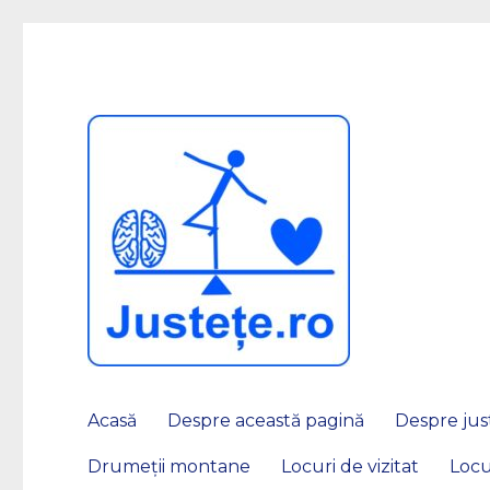
JUSTEȚE
Acasă
Despre această pagină
Despre just
Drumeții montane
Locuri de vizitat
Locu