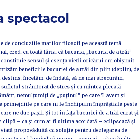
a spectacol
e de concluziile marilor filosofi pe această temă
l, cred, cu toată tăria, că bucuria, „bucuria de a trăi”
 constituie sensul și esența vieții oricărui om obișnuit.
ntizăm beneficiile bucuriei de a trăi din plin (deplin), d
și destins, încetăm, de îndată, să ne mai strecurăm,
u sufletul strâmtorat de stres și cu mintea plecată
mânt, nemulțumiți de „puținul” pe care îl avem și
 primejdiile pe care ni le închipuim împrăștiate peste
 care ne duc pașii. Și tot în fața bucuriei de a trăi curat și
 clipă – ca și cum ar fi ultima acordată – eclipsează și
 viață propovăduită ca soluție pentru dezlegarea de
amente ce-l împiedică pe om – spun ei – să se înalțe