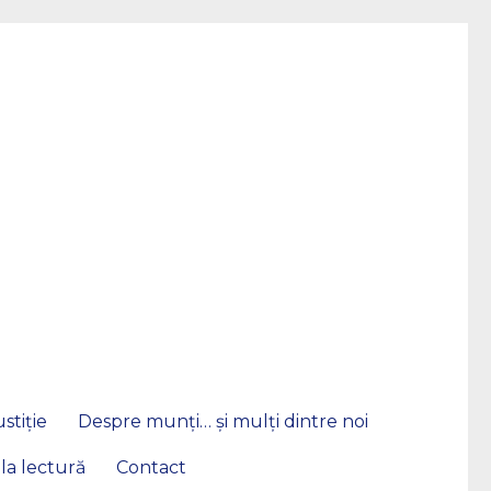
stiție
Despre munți… și mulți dintre noi
 la lectură
Contact