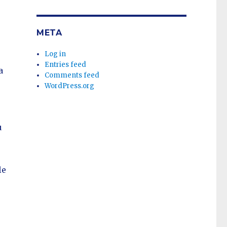
META
Log in
Entries feed
a
Comments feed
WordPress.org
u
le