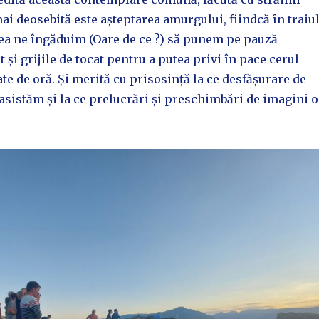
i deosebită este așteptarea amurgului, fiindcă în traiu
rea ne îngăduim (Oare de ce ?) să punem pe pauză
t și grijile de tocat pentru a putea privi în pace cerul
te de oră. Și merită cu prisosință la ce desfășurare de
asistăm și la ce prelucrări și preschimbări de imagini o