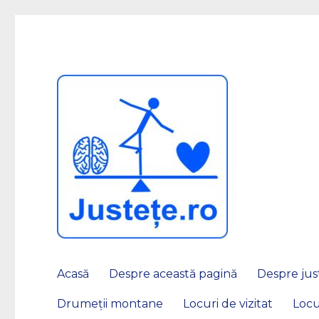
JUSTEȚE
Acasă
Despre această pagină
Despre just
Drumeții montane
Locuri de vizitat
Locu