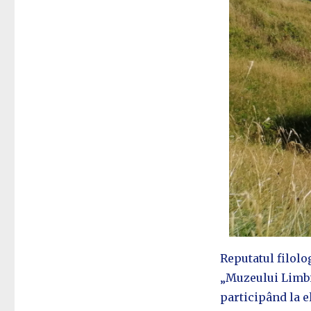
Reputatul filolog
„Muzeului Limbii
participând la e