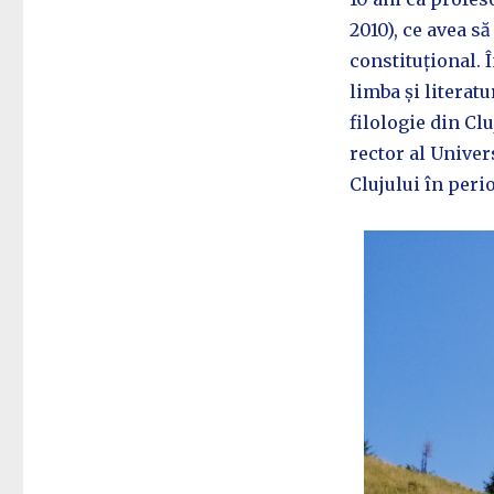
2010), ce avea s
constituțional. 
limba și literat
filologie din Clu
rector al Univer
Clujului în peri