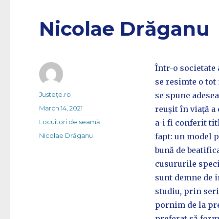
Nicolae Drăganu
Într-o societate 
se resimte o tot
Author
Justeţe.ro
se spune adesea:
Posted
March 14, 2021
reușit în viață a
on
Categories
Locuitori de seamă
a-i fi conferit t
Tags
Nicolae Drăganu
fapt: un model 
bună de beatific
cusururile specif
sunt demne de im
studiu, prin ser
pornim de la pre
preferat să form