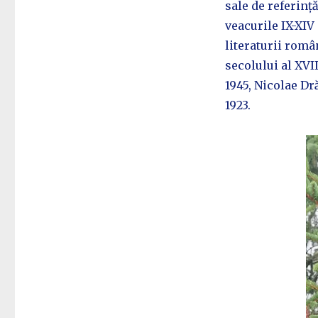
sale de referinț
veacurile IX-XIV
literaturii româ
secolului al XVII
1945, Nicolae D
1923.