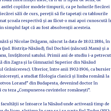
d astfel copiilor modele timpurii, ca pe holurile fiecărei
fiecărei săli de curs, pereții să fie tapetați cu tablourile
mat școala respectivă și au făcut-o mai apoi cunoscută î
in simplul fapt că au fost absolvenții acesteia.
mără și Nicolae Drăganu, născut la data de 18.02.1884, în
 (jud. Bistrița-Năsăud), fiul Dochiei (născută Manu) și a
nu, învățătorul satului. Primii ani de studiu i-a petrecut
lă din Zagra și la Gimnaziul Superior din Năsăud
l Grăniceresc). Ulterior, între anii 1902-1906, ca bursier
ănicerești, a studiat filologia clasică și limba română la
Eotvos Lorand” din Budapesta, devenind doctor în
ă cu teza „Compunerea cuvintelor românești”.
facultății se întoarce la Năsăud unde activează timp de
r de liceu, răstimp în care se i se naște fiul Tudor (1912-