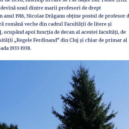
ă devină unul dintre marii profesori de drept
În anul 1916, Nicolae Drăganu obține postul de profesor 
ură română veche din cadrul Facultății de litere și
j, ocupând apoi funcția de decan al acestei facultăți, de
sității „Regele Ferdinand” din Cluj și chiar de primar al
oada 1933-1938.