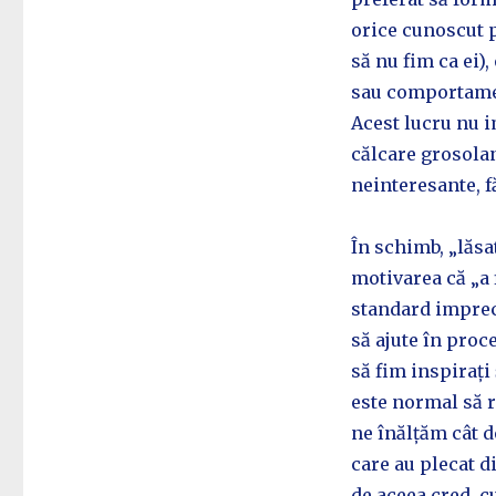
orice cunoscut p
să nu fim ca ei)
sau comportament
Acest lucru nu 
călcare grosolan
neinteresante, f
În schimb, „lăsat
motivarea că „a 
standard impreci
să ajute în proc
să fim inspirați 
este normal să 
ne înălțăm cât d
care au plecat d
de aceea cred, cu