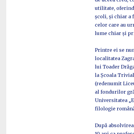
utilitate, oferin
școli, și chiar a 
celor care au ur
lume chiar și pr
Printre ei se nu
localitatea Zagra
lui Toader Drăga
la Școala Trivia
(redenumit Liceu
al fondurilor gr
Universitatea „
filologie român
După absolvirea 
10 ani ca profeso