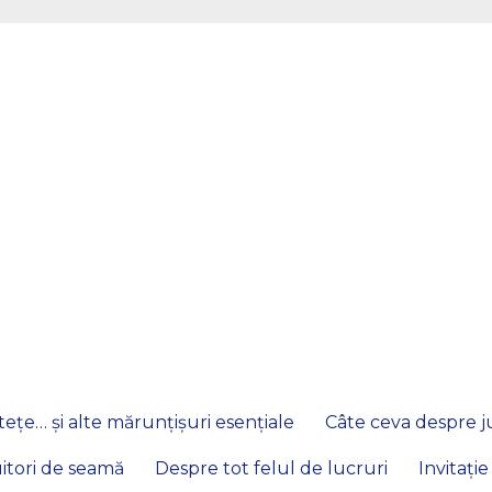
ețe… și alte mărunțișuri esențiale
Câte ceva despre ju
itori de seamă
Despre tot felul de lucruri
Invitație