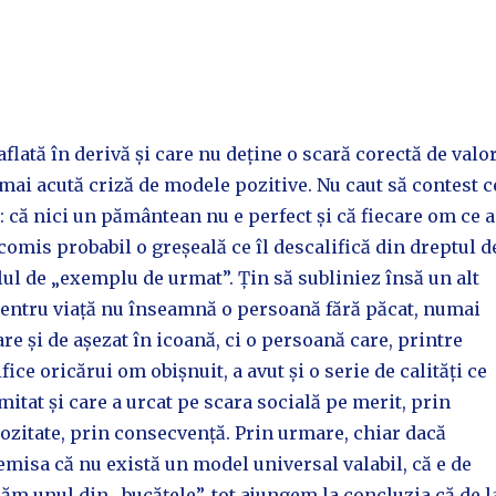
aflată în derivă și care nu deține o scară corectă de valor
 mai acută criză de modele pozitive. Nu caut să contest c
 că nici un pământean nu e perfect și că fiecare om ce a
 comis probabil o greșeală ce îl descalifică din dreptul d
itlul de „exemplu de urmat”. Țin să subliniez însă un alt
pentru viață nu înseamnă o persoană fără păcat, numai
are și de așezat în icoană, ci o persoană care, printre
ice oricărui om obișnuit, a avut și o serie de calități ce
itat și care a urcat pe scara socială pe merit, prin
iozitate, prin consecvență. Prin urmare, chiar dacă
misa că nu există un model universal valabil, că e de
ăm unul din „bucățele”, tot ajungem la concluzia că de l