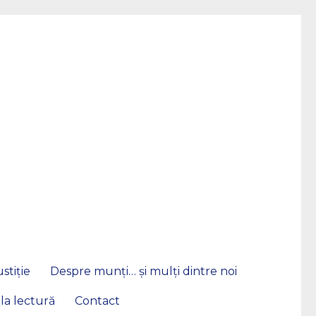
stiție
Despre munți… și mulți dintre noi
 la lectură
Contact