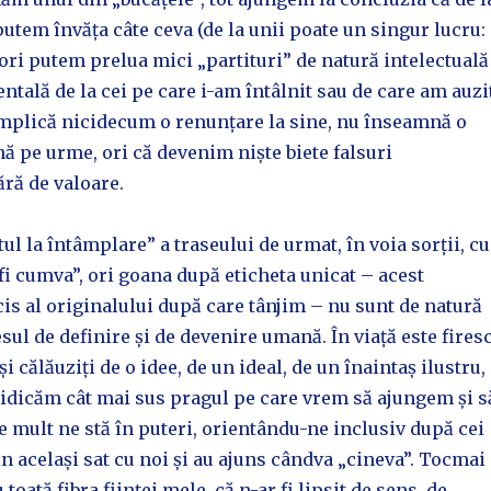
utem învăța câte ceva (de la unii poate un singur lucru:
, ori putem prelua mici „partituri” de natură intelectuală
ală de la cei pe care i-am întâlnit sau de care am auzit
implică nicidecum o renunțare la sine, nu înseamnă o
ă pe urme, ori că devenim niște biete falsuri
ără de valoare.
ul la întâmplare” a traseului de urmat, în voia sorții, cu
fi cumva”, ori goana după eticheta unicat – acest
s al originalului după care tânjim – nu sunt de natură
esul de definire și de devenire umană. În viață este fires
și călăuziți de o idee, de un ideal, de un înaintaș ilustru,
ridicăm cât mai sus pragul pe care vrem să ajungem și s
e mult ne stă în puteri, orientându-ne inclusiv după cei
in același sat cu noi și au ajuns cândva „cineva”. Tocmai
 toată fibra ființei mele, că n-ar fi lipsit de sens, de