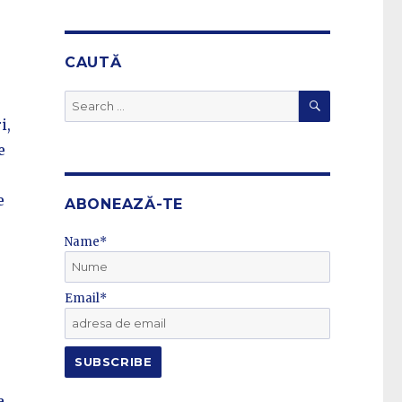
CAUTĂ
SEARCH
Search
for:
i,
e
e
ABONEAZĂ-TE
Name*
Email*
a