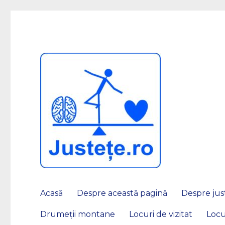
JUSTEȚE
Acasă
Despre această pagină
Despre just
Drumeții montane
Locuri de vizitat
Locu