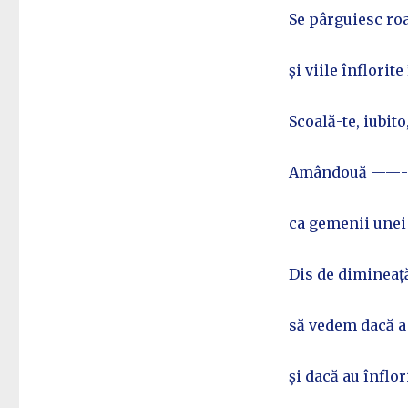
Se pârguiesc ro
și viile înflorit
Scoală-te, iubit
Amândouă ——- ta
ca gemenii unei 
Dis de dimineață
să vedem dacă a 
și dacă au înflor