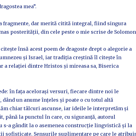
 dragostea mea”.
 fragmente, dar merită citită integral, fiind singura
mas posterității, din cele peste o mie scrise de Solomon
 citește însă acest poem de dragoste drept o alegorie a
umnezeu și Israel, iar tradiția creștină îl citește în
r a relației dintre Hristos și mireasa sa, Biserica
e: în fața acelorași versuri, fiecare dintre noi le
, dând un anume înțeles și poate o cu totul altă
lăm chiar tâlcuri ascunse, iar ideile le interpretăm și
, până la punctul în care, cu siguranță, autorul
 s-a gândit la o asemenea construcție lingvistică și la
ții sofisticate. Sensurile suplimentare pe care le atribu