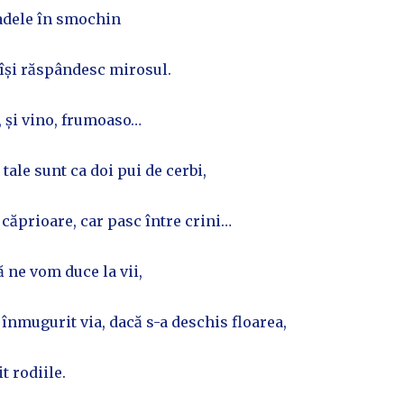
adele în smochin
e își răspândesc mirosul.
o, și vino, frumoaso…
le sunt ca doi pui de cerbi,
căprioare, car pasc între crini…
 ne vom duce la vii,
înmugurit via, dacă s-a deschis floarea,
it rodiile.