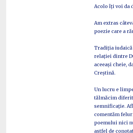
Acolo îți voi da
Am extras câteva
poezie care a ră
Tradiția iudaică
relației dintre D
aceeași cheie, da
Creștină.
Un lucru e limped
tălmăcim diferit
semnificație. Af
comentăm felurit
poemului nici nu
astfel de conota