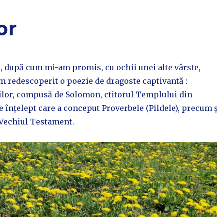
or
a, după cum mi-am promis, cu ochii unei alte vârste,
m redescoperit o poezie de dragoste captivantă :
ilor, compusă de Solomon, ctitorul Templului din
e înțelept care a conceput Proverbele (Pildele), precum ș
 Vechiul Testament.