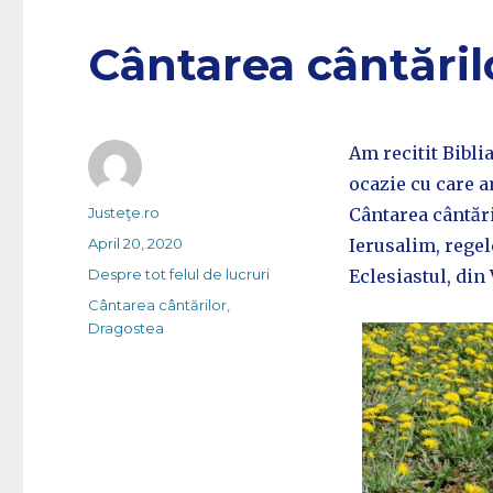
Cântarea cântăril
Am recitit Bibli
ocazie cu care a
Author
Justeţe.ro
Cântarea cântăr
Posted
April 20, 2020
Ierusalim, regel
on
Categories
Despre tot felul de lucruri
Eclesiastul, din
Tags
Cântarea cântărilor
,
Dragostea