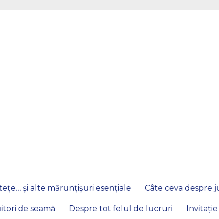
ețe… și alte mărunțișuri esențiale
Câte ceva despre ju
itori de seamă
Despre tot felul de lucruri
Invitație