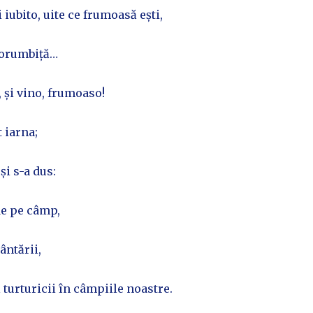
 iubito, uite ce frumoasă ești,
 porumbiță…
, și vino, frumoaso!
t iarna;
și s-a dus:
 de pe câmp,
ântării,
l turturicii în câmpiile noastre.