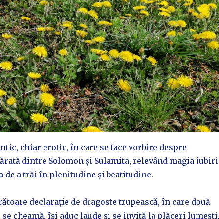
ic, chiar erotic, în care se face vorbire despre
ărată dintre Solomon și Sulamita, relevând magia iubiri
 de a trăi în plenitudine și beatitudine.
urătoare declarație de dragoste trupească, în care două
 se cheamă, își aduc laude și se invită la plăceri lumești