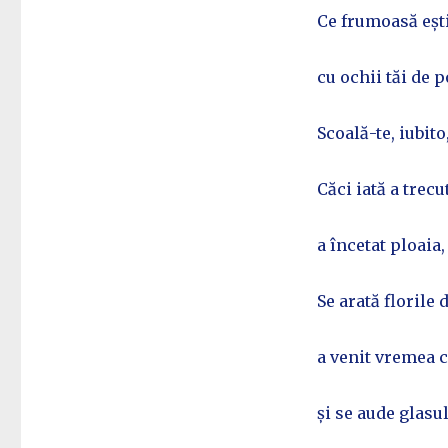
Ce frumoasă ești
cu ochii tăi de
Scoală-te, iubito
Căci iată a trecu
a încetat ploaia, 
Se arată florile
a venit vremea c
și se aude glasu