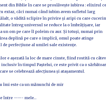
ent din Biblie în care se proslăvește iubirea : elixirul c
cu extaz, căci numai când iubim avem sufletul larg
lalt, o vădită sclipire în privire și aripi cu care cuceri
alitate întreg universul se reduce la o îmbrățișare, iar
a un om pe care îl poleim cu aur. Și totuși, numai prin
irea deplină pe care o implică, omul poate atinge
l de perfecțiune al umilei sale existențe.
lor e așezată la loc de mare cinste, fiind rostită cu câte
 inclusiv în timpul Paștelui, ce este privit ca o sărbătoa
 care se celebrează afecțiunea și atașamentul.
eu îmi este ca un mănunchi de mir
te între ——- mele…