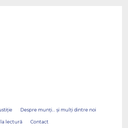
stiție
Despre munți… și mulți dintre noi
 la lectură
Contact