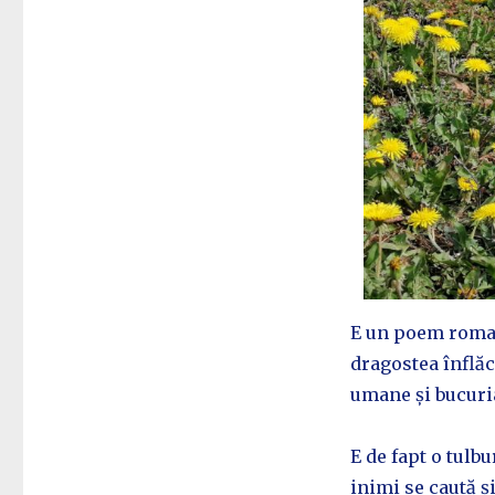
E un poem romant
dragostea înflăc
umane și bucuria
E de fapt o tulb
inimi se caută și