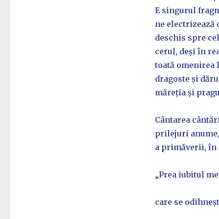
E singurul fragm
ne electrizează 
deschis spre celă
cerul, deși în re
toată omenirea l
dragoste și dăru
măreția și pragu
Cântarea cântări
prilejuri anume,
a primăverii, în
„Prea iubitul m
care se odihneș