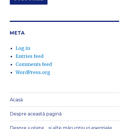
META
Log in
Entries feed
Comments feed
WordPress.org
Acasă
Despre această pagină
Despre justețe… și alte mărunțișuri esențiale