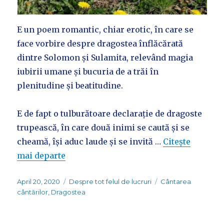
E un poem romantic, chiar erotic, în care se
face vorbire despre dragostea înflăcărată
dintre Solomon și Sulamita, relevând magia
iubirii umane și bucuria de a trăi în
plenitudine și beatitudine.
E de fapt o tulburătoare declarație de dragoste
trupească, în care două inimi se caută și se
cheamă, își aduc laude și se invită …
Citește
mai departe
Posted
Categories
Tags
April 20, 2020
Despre tot felul de lucruri
Cântarea
on
cântărilor
,
Dragostea