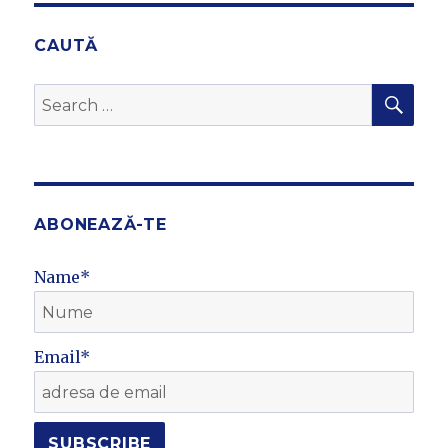
CAUTĂ
SEA
Search
for:
ABONEAZĂ-TE
Name*
Email*