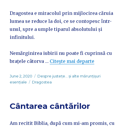
Dragostea e miracolul prin mijlocirea căruia
lumea se reduce la doi, ce se contopesc într-
unul, spre a umple tiparul absolutului și
infinitului.
Nemărginirea iubirii nu poate fi cuprinsă cu
brațele câtorva …
Citește mai departe
Posted
Categories
June 2, 2020
Despre justețe... și alte mărunțișuri
on
Tags
esențiale
Dragostea
Cântarea cântărilor
Am recitit Biblia, după cum mi-am promis, cu