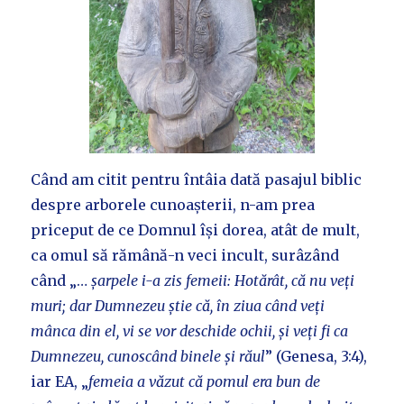
Când am citit pentru întâia dată pasajul biblic
despre arborele cunoașterii, n-am prea
priceput de ce Domnul își dorea, atât de mult,
ca omul să rămână-n veci incult, surâzând
când „…
șarpele i-a zis femeii: Hotărât, că nu veți
muri; dar Dumnezeu știe că, în ziua când veți
mânca din el, vi se vor deschide ochii, și veți fi ca
Dumnezeu, cunoscând binele și răul
” (Genesa, 3:4),
iar EA, „
femeia a văzut că pomul era bun de