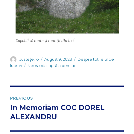
Capabil să mute și munții din loc!
Author
Posted
Categories
Justeţe.ro
August 9, 2023
Despre tot felul de
on
Tags
lucruri
Neostoita luptă a omului
Post
PREVIOUS
navigation
In Memoriam COC DOREL
Previous
post:
ALEXANDRU