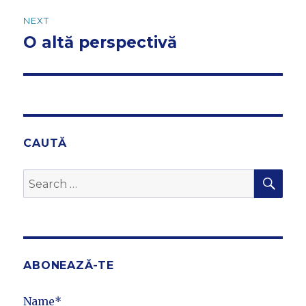
NEXT
O altă perspectivă
Next
post:
CAUTĂ
SEA
Search
for:
ABONEAZĂ-TE
Name*