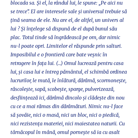
blocada sa. Și el, la rândul lui, le spune: „Pe aici nu
se trece”. El are interesele sale și universul trebuie să
țină seama de ele. Nu are el, de altfel, un univers al
lui ? Și înțelege să dispună de el după bunul său
plac. Totul tinde să îngrădească pe om, dar nimic
nu-l poate opri. Limitelor el răspunde prin salturi.
Imposibilul e o frontieră care bate veșnic în
retragere în fața lui. (…) Omul lucrează pentru casa
lui, și casa lui e întreg pământul, el schimbă ordinea
lucrurilor, le mută, le înlătură, dărâmă, scormonește,
răscolește, sapă, scobește, sparge, pulverizează,
desființează ici, dărâmă dincolo și clădește din nou
cu ce a mai rămas din dărâmături. Nimic nu-l face
să șovăie, nici o masă, nici un bloc, nici o piedică,
nici rezistența materiei, nici maiestatea naturii. Cu
târnăcopul în mână, omul pornește să ia cu asalt