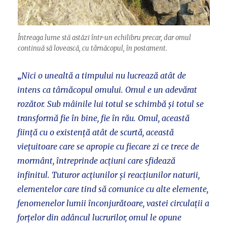
Întreaga lume stă astăzi într-un echilibru precar, dar omul
continuă să lovească, cu târnăcopul, în postament.
„
Nici o unealtă a timpului nu lucrează atât de
intens ca târnăcopul omului. Omul e un adevărat
rozător. Sub mâinile lui totul se schimbă și totul se
transformă fie în bine, fie în rău. Omul, această
ființă cu o existență atât de scurtă, această
viețuitoare care se apropie cu fiecare zi ce trece de
mormânt, întreprinde acțiuni care sfidează
infinitul. Tuturor acțiunilor și reacțiunilor naturii,
elementelor care tind să comunice cu alte elemente,
fenomenelor lumii înconjurătoare, vastei circulații a
forțelor din adâncul lucrurilor, omul le opune