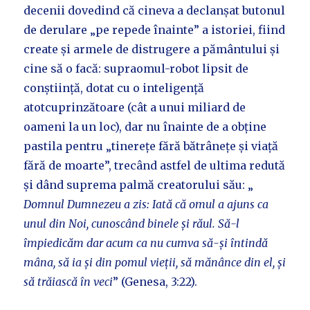
decenii dovedind că cineva a declanșat butonul
de derulare „pe repede înainte” a istoriei, fiind
create și armele de distrugere a pământului și
cine să o facă: supraomul-robot lipsit de
conștiință, dotat cu o inteligență
atotcuprinzătoare (cât a unui miliard de
oameni la un loc), dar nu înainte de a obține
pastila pentru „tinerețe fără bătrânețe și viață
fără de moarte”, trecând astfel de ultima redută
și dând suprema palmă creatorului său: „
Domnul Dumnezeu a zis: Iată că omul a ajuns ca
unul din Noi, cunoscând binele și răul. Să-l
împiedicăm dar acum ca nu cumva să-și întindă
mâna, să ia și din pomul vieții, să mănânce din el, și
să trăiască în veci
” (Genesa, 3:22).