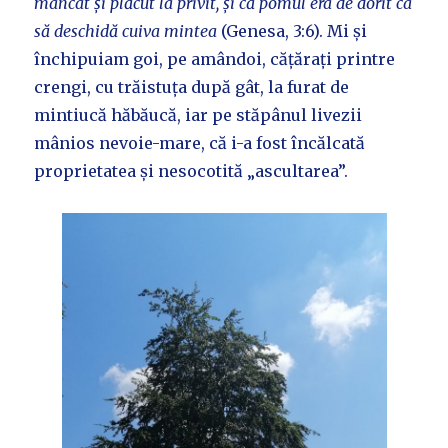
mâncat și plăcut la privit, și că pomul era de dorit ca
să deschidă cuiva mintea
(Genesa, 3:6). Mi și
închipuiam goi, pe amândoi, cățărați printre
crengi, cu trăistuța după gât, la furat de
mintiucă hăbăucă, iar pe stăpânul livezii
mânios nevoie-mare, că i-a fost încălcată
proprietatea și nesocotită „ascultarea”.