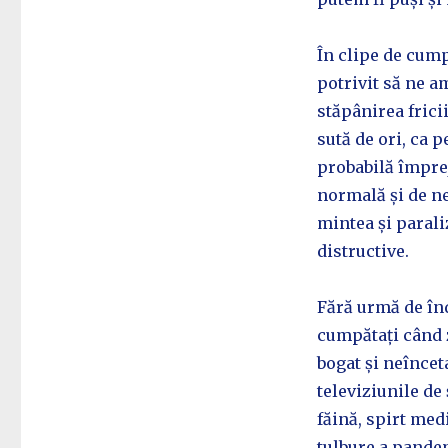
În clipe de cum
potrivit să ne a
stăpânirea frici
sută de ori, ca 
probabilă împre
normală și de ne
mintea și parali
distructive.
Fără urmă de în
cumpătați când z
bogat și neîncet
televiziunile de 
făină, spirt med
tulbure a pandem