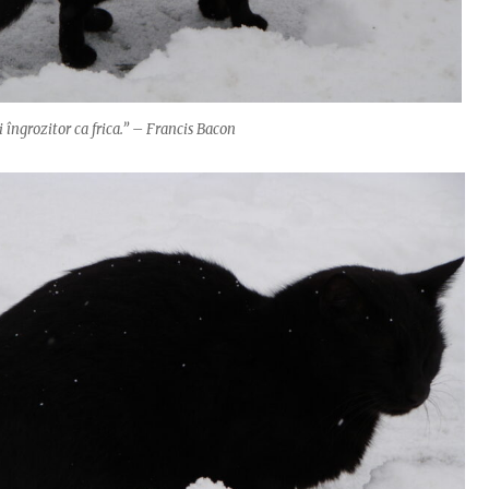
îngrozitor ca frica.” – Francis Bacon