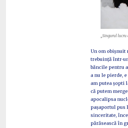
„Singurul lucru 
Un om obișnuit n
trebuință într-un
băncile pentru a
a nu le pierde, e
am putea șopti la
că putem merge ș
apocalipsa nucle
pașaportul pus l
sinceritate, înc
părăsească în gr