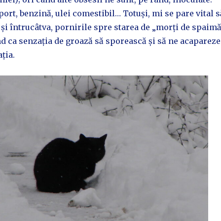
port, benzină, ulei comestibil… Totuși, mi se pare vital s
i întrucâtva, pornirile spre starea de „morți de spaimă
nd ca senzația de groază să sporească și să ne acapareze
ția.