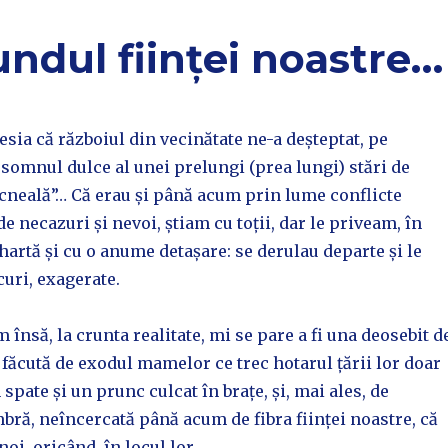
undul ființei noastre…
ia că războiul din vecinătate ne-a deșteptat, pe
 somnul dulce al unei prelungi (prea lungi) stări de
icneală”… Că erau și până acum prin lume conflicte
e necazuri și nevoi, știam cu toții, dar le priveam, în
 hartă și cu o anume detașare: se derulau departe și le
uri, exagerate.
 însă, la crunta realitate, mi se pare a fi una deosebit d
 făcută de exodul mamelor ce trec hotarul țării lor doar
spate și un prunc culcat în brațe, și, mai ales, de
ră, neîncercată până acum de fibra ființei noastre, că
noi, oricând, în locul lor.