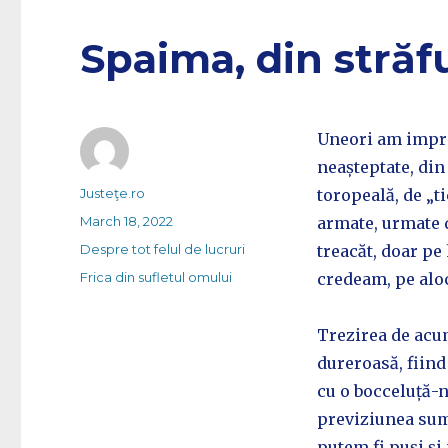
Spaima, din străf
Uneori am impres
neașteptate, din
Author
Justeţe.ro
toropeală, de „t
Posted
March 18, 2022
armate, urmate d
on
Categories
Despre tot felul de lucruri
treacăt, doar pe
Tags
Frica din sufletul omului
credeam, pe aloc
Trezirea de acum
dureroasă, fiind
cu o bocceluță-n 
previziunea sumb
putem fi puși și 