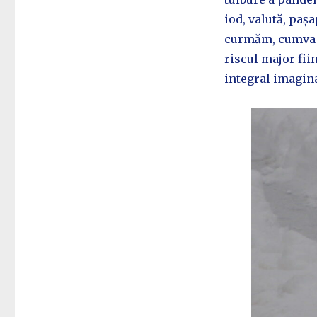
iod, valută, pașa
curmăm, cumva ș
riscul major fii
integral imagina