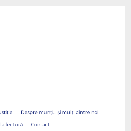
stiție
Despre munți… și mulți dintre noi
 la lectură
Contact