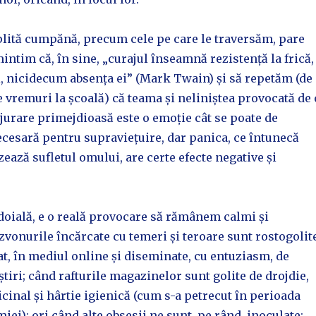
plită cumpănă, precum cele pe care le traversăm, pare
mintim că, în sine, „curajul înseamnă rezistență la frică,
i, nicidecum absența ei” (Mark Twain) și să repetăm (de
pe vremuri la școală) că teama și neliniștea provocată de 
jurare primejdioasă este o emoție cât se poate de
cesară pentru supraviețuire, dar panica, ce întunecă
zează sufletul omului, are certe efecte negative și
doială, e o reală provocare să rămânem calmi și
vonurile încărcate cu temeri și teroare sunt rostogolite
at, în mediul online și diseminate, cu entuziasm, de
știri; când rafturile magazinelor sunt golite de drojdie,
icinal și hârtie igienică (cum s-a petrecut în perioada
iei); ori când alte obsesii ne sunt, pe rând, inoculate: