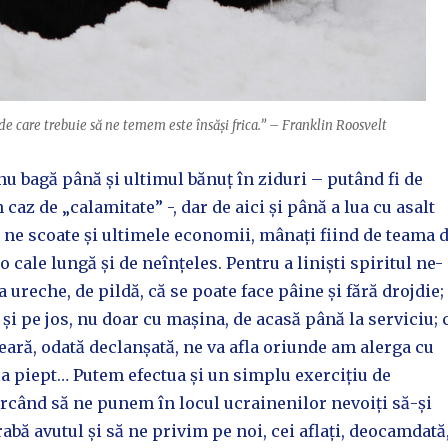
de care trebuie să ne temem este însăși frica.” – Franklin Roosvelt
u bagă până și ultimul bănuț în ziduri – putând fi de
 caz de „calamitate” -, dar de aici și până a lua cu asalt
 ne scoate și ultimele economii, mânați fiind de teama 
 o cale lungă și de neînțeles. Pentru a liniști spiritul ne-
 ureche, de pildă, că se poate face pâine și fără drojdie;
i pe jos, nu doar cu mașina, de acasă până la serviciu; 
ară, odată declanșată, ne va afla oriunde am alerga cu
a piept… Putem efectua și un simplu exercițiu de
ercând să ne punem în locul ucrainenilor nevoiți să-și
abă avutul și să ne privim pe noi, cei aflați, deocamdată