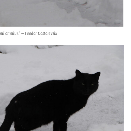
mul omului.” – Feodor Dostoievski