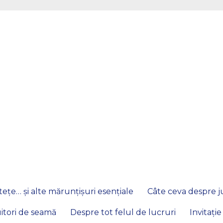
ețe… și alte mărunțișuri esențiale
Câte ceva despre ju
itori de seamă
Despre tot felul de lucruri
Invitație