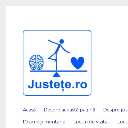
JUSTEȚE
Acasă
Despre această pagină
Despre just
Drumeții montane
Locuri de vizitat
Locu