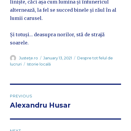
liniște, căci așa cum lumina și întunericul
alternează, la fel se succed binele și răul în al
lumii carusel.
Și totuși… deasupra norilor, stă de strajă
soarele.
Author
Posted
Categories
Justeţe.ro
January 13, 2021
Despre tot felul de
on
Tags
lucruri
Istorie locală
Post
PREVIOUS
navigation
Alexandru Husar
Previous
post:
NEXT