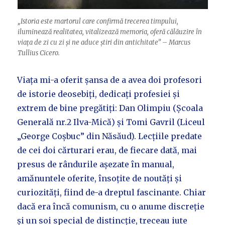
„Istoria este martorul care confirmă trecerea timpului,
iluminează realitatea, vitalizează memoria, oferă călăuzire în
viața de zi cu zi și ne aduce știri din antichitate” – Marcus
Tullius Cicero.
Viața mi-a oferit șansa de a avea doi profesori
de istorie deosebiți, dedicați profesiei și
extrem de bine pregătiți: Dan Olimpiu (Școala
Generală nr.2 Ilva-Mică) și Tomi Gavril (Liceul
„George Coșbuc” din Năsăud). Lecțiile predate
de cei doi cărturari erau, de fiecare dată, mai
presus de rândurile așezate în manual,
amănuntele oferite, însoțite de noutăți și
curiozități, fiind de-a dreptul fascinante. Chiar
dacă era încă comunism, cu o anume discreție
și un soi special de distincție, treceau iute