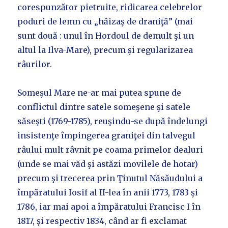
corespunzător pietruite, ridicarea celebrelor
poduri de lemn cu „hăizaş de draniţă” (mai
sunt două : unul în Hordoul de demult şi un
altul la Ilva-Mare), precum şi regularizarea
râurilor.
Someşul Mare ne-ar mai putea spune de
conflictul dintre satele someşene şi satele
săseşti (1769-1785), reuşindu-se după îndelungi
insistenţe împingerea graniţei din talvegul
râului mult râvnit pe coama primelor dealuri
(unde se mai văd şi astăzi movilele de hotar)
precum şi trecerea prin Ţinutul Năsăudului a
împăratului Iosif al II-lea în anii 1773, 1783 şi
1786, iar mai apoi a împăratului Francisc I în
1817, și respectiv 1834, când ar fi exclamat