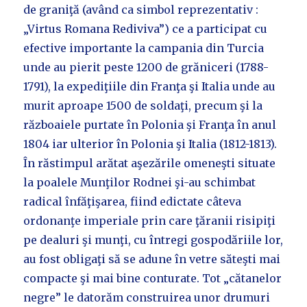
de graniţă (având ca simbol reprezentativ :
„Virtus Romana Rediviva”) ce a participat cu
efective importante la campania din Turcia
unde au pierit peste 1200 de grăniceri (1788-
1791), la expediţiile din Franţa şi Italia unde au
murit aproape 1500 de soldaţi, precum şi la
războaiele purtate în Polonia şi Franţa în anul
1804 iar ulterior în Polonia şi Italia (1812-1813).
În răstimpul arătat aşezările omeneşti situate
la poalele Munţilor Rodnei şi-au schimbat
radical înfăţişarea, fiind edictate câteva
ordonanţe imperiale prin care ţăranii risipiţi
pe dealuri şi munţi, cu întregi gospodăriile lor,
au fost obligaţi să se adune în vetre săteşti mai
compacte şi mai bine conturate. Tot „cătanelor
negre” le datorăm construirea unor drumuri