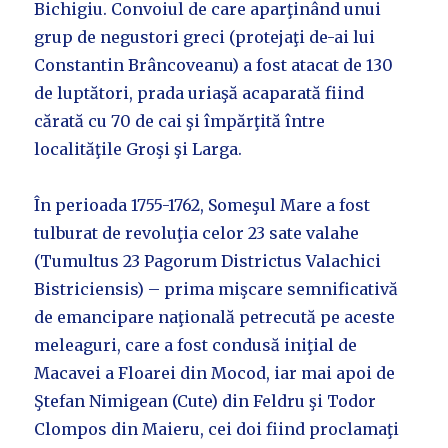
Bichigiu. Convoiul de care aparţinând unui
grup de negustori greci (protejaţi de-ai lui
Constantin Brâncoveanu) a fost atacat de 130
de luptători, prada uriaşă acaparată fiind
cărată cu 70 de cai şi împărţită între
localităţile Groşi şi Larga.
În perioada 1755-1762, Someşul Mare a fost
tulburat de revoluţia celor 23 sate valahe
(Tumultus 23 Pagorum Districtus Valachici
Bistriciensis) – prima mişcare semnificativă
de emancipare naţională petrecută pe aceste
meleaguri, care a fost condusă iniţial de
Macavei a Floarei din Mocod, iar mai apoi de
Ştefan Nimigean (Cute) din Feldru şi Todor
Clompos din Maieru, cei doi fiind proclamaţi