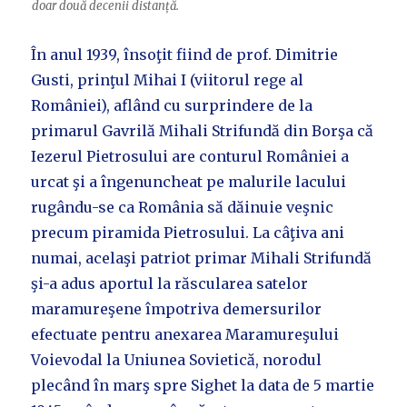
doar două decenii distanță.
În anul 1939, însoţit fiind de prof. Dimitrie
Gusti, prinţul Mihai I (viitorul rege al
României), aflând cu surprindere de la
primarul Gavrilă Mihali Strifundă din Borşa că
Iezerul Pietrosului are conturul României a
urcat şi a îngenuncheat pe malurile lacului
rugându-se ca România să dăinuie veşnic
precum piramida Pietrosului. La câţiva ani
numai, acelaşi patriot primar Mihali Strifundă
şi-a adus aportul la răscularea satelor
maramureşene împotriva demersurilor
efectuate pentru anexarea Maramureşului
Voievodal la Uniunea Sovietică, norodul
plecând în marş spre Sighet la data de 5 martie