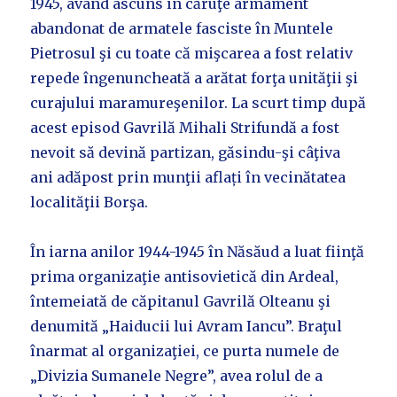
1945, având ascuns în căruţe armament
abandonat de armatele fasciste în Muntele
Pietrosul şi cu toate că mişcarea a fost relativ
repede îngenuncheată a arătat forţa unităţii şi
curajului maramureşenilor. La scurt timp după
acest episod Gavrilă Mihali Strifundă a fost
nevoit să devină partizan, găsindu-şi câţiva
ani adăpost prin munţii aflați în vecinătatea
localităţii Borşa.
În iarna anilor 1944-1945 în Năsăud a luat fiinţă
prima organizaţie antisovietică din Ardeal,
întemeiată de căpitanul Gavrilă Olteanu şi
denumită „Haiducii lui Avram Iancu”. Braţul
înarmat al organizaţiei, ce purta numele de
„Divizia Sumanele Negre”, avea rolul de a