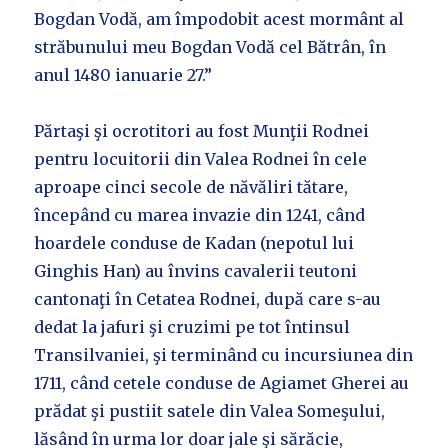
Bogdan Vodă, am împodobit acest mormânt al
străbunului meu Bogdan Vodă cel Bătrân, în
anul 1480 ianuarie 27.”
Părtaşi şi ocrotitori au fost Munţii Rodnei
pentru locuitorii din Valea Rodnei în cele
aproape cinci secole de năvăliri tătare,
începând cu marea invazie din 1241, când
hoardele conduse de Kadan (nepotul lui
Ginghis Han) au învins cavalerii teutoni
cantonaţi în Cetatea Rodnei, după care s-au
dedat la jafuri şi cruzimi pe tot întinsul
Transilvaniei, şi terminând cu incursiunea din
1711, când cetele conduse de Agiamet Gherei au
prădat şi pustiit satele din Valea Someşului,
lăsând în urma lor doar jale şi sărăcie,