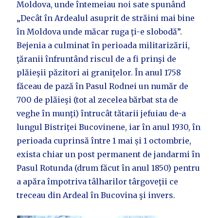
Moldova, unde întemeiau noi sate spunând
„Decât în Ardealul asuprit de străini mai bine
în Moldova unde măcar ruga ţi-e slobodă”.
Bejenia a culminat în perioada militarizării,
ţăranii înfruntând riscul de a fi prinşi de
plăieşii păzitori ai graniţelor. În anul 1758
făceau de pază în Pasul Rodnei un număr de
700 de plăieşi (tot al zecelea bărbat sta de
veghe în munţi) întrucât tătarii jefuiau de-a
lungul Bistriţei Bucovinene, iar în anul 1930, în
perioada cuprinsă între 1 mai și 1 octombrie,
exista chiar un post permanent de jandarmi în
Pasul Rotunda (drum făcut în anul 1850) pentru
a apăra împotriva tâlharilor târgoveţii ce
treceau din Ardeal în Bucovina şi invers.