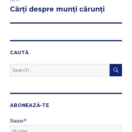
Cărți despre munți cărunți
Next
post:
CAUTĂ
SEA
Search
for:
ABONEAZĂ-TE
Name*