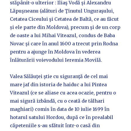
stăpânit-o ulterior : Iliaş Vodă şi Alexandru
Lăpuşneanu (alături de Ţinutul Unguraşului,
Cetatea Ciceului şi Cetatea de Baltă, ce au făcut
și ele parte din Moldova), precum şi de un corp
de oaste a lui Mihai Viteazul, condus de Baba
Novac şi care în anul 1600 a trecut prin Rodna
pentru a ajunge în Moldova în vederea
înlăturării voievodului Ieremia Movilă.
Valea Sălăuţei ştie cu siguranţă de cel mai
mare jaf din istoria de haiduc a lui Pintea
Viteazul (ce se aliase cu acea ocazie, pentru o
mai sigură izbândă, cu o ceată de tâlhari
maghiari) comis în data de 10 iulie 1699 în
hotarul satului Hordou, după ce în prealabil
căpeteniile s-au sfătuit într-o casă din