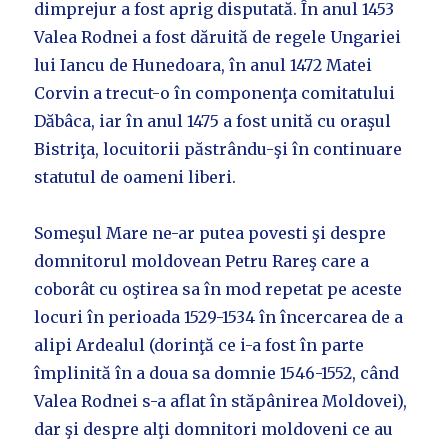
dimprejur a fost aprig disputată. În anul 1453
Valea Rodnei a fost dăruită de regele Ungariei
lui Iancu de Hunedoara, în anul 1472 Matei
Corvin a trecut-o în componenţa comitatului
Dăbâca, iar în anul 1475 a fost unită cu oraşul
Bistriţa, locuitorii păstrându-şi în continuare
statutul de oameni liberi.
Someşul Mare ne-ar putea povesti şi despre
domnitorul moldovean Petru Rareş care a
coborât cu oştirea sa în mod repetat pe aceste
locuri în perioada 1529-1534 în încercarea de a
alipi Ardealul (dorinţă ce i-a fost în parte
împlinită în a doua sa domnie 1546-1552, când
Valea Rodnei s-a aflat în stăpânirea Moldovei),
dar şi despre alţi domnitori moldoveni ce au