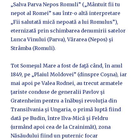
„Salva Parva Nepos Romuli” („Mântuit fii tu
nepot al Romei” sau într-o altă interpretare
„Fii salutată mică nepoată a lui Romulus”),
eternizată prin schimbarea denumirii satelor
Lunca Vinului (Parva), Vărarea (Nepos) şi
Strâmba (Romuli).
Tot Someşul Mare a fost de faţă când, în anul
1849, pe „Plaiul Moldovei” (dinspre Coşna), iar
mai apoi pe Valea Rodnei, au trecut armatele
ţariste conduse de generalii Pavlov şi
Gratenheim pentru a înăbuşi revoluţia din
Transilvania şi Ungaria, o primă luptă fiind
dată pe Budin, între Ilva-Mică şi Feldru
(urmând apoi cea de la Crainimăt), zona
Năsăudului fiind un puternic focar