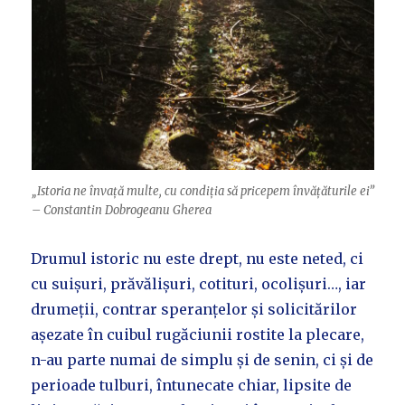
„Istoria ne învață multe, cu condiția să pricepem învățăturile ei”
– Constantin Dobrogeanu Gherea
Drumul istoric nu este drept, nu este neted, ci
cu suișuri, prăvălișuri, cotituri, ocolișuri…, iar
drumeții, contrar speranțelor și solicitărilor
așezate în cuibul rugăciunii rostite la plecare,
n-au parte numai de simplu și de senin, ci și de
perioade tulburi, întunecate chiar, lipsite de