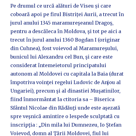
Pe drumul ce urcă alături de Viseu și care
coboară apoi pe firul Bistriței Aurii, a trecut în
jurul anului 1345 maramureşeanul Dragoş,
pentru a descăleca în Moldova, şi tot pe aici a
trecut în jurul anului 1360 Bogdan I (originar
din Cuhnea), fost voievod al Maramureşului,
bunicul lui Alexandru cel Bun, şi care este
considerat întemeietorul principatului
autonom al Moldovei cu capitala la Baia (durat
împotriva voinţei regelui Ludovic de Anjou al
Ungariei), precum şi al dinastiei Muşatinilor,
fiind înmormântat la ctitoria sa – Biserica
Sfântul Nicolae din Rădăuţi unde este aşezată
spre veşnică amintire o lespede sculptată cu
inscripţia : „Din mila lui Dumnezeu, Io Ştefan
Voievod, domn al Ţării Moldovei, fiul lui