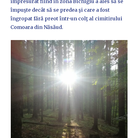
împresurat fiind în zona Bichigiu a ales să se
împuşte decât să se predea şi care a fost
îngropat fără preot într-un colţ al cimitirului
Comoara din Năsăud.