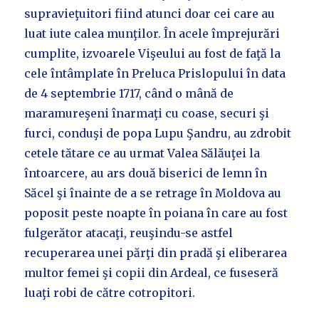
supravieţuitori fiind atunci doar cei care au
luat iute calea munţilor. În acele împrejurări
cumplite, izvoarele Vişeului au fost de faţă la
cele întâmplate în Preluca Prislopului în data
de 4 septembrie 1717, când o mână de
maramureşeni înarmaţi cu coase, securi şi
furci, conduşi de popa Lupu Şandru, au zdrobit
cetele tătare ce au urmat Valea Sălăuţei la
întoarcere, au ars două biserici de lemn în
Săcel şi înainte de a se retrage în Moldova au
poposit peste noapte în poiana în care au fost
fulgerător atacaţi, reuşindu-se astfel
recuperarea unei părţi din pradă şi eliberarea
multor femei şi copii din Ardeal, ce fuseseră
luaţi robi de către cotropitori.