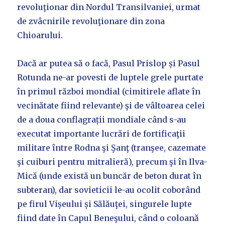
revoluţionar din Nordul Transilvaniei, urmat
de zvâcnirile revoluţionare din zona
Chioarului.
Dacă ar putea să o facă, Pasul Prislop și Pasul
Rotunda ne-ar povesti de luptele grele purtate
în primul război mondial (cimitirele aflate în
vecinătate fiind relevante) şi de vâltoarea celei
de a doua conflagrații mondiale când s-au
executat importante lucrări de fortificaţii
militare între Rodna şi Şanţ (tranşee, cazemate
şi cuiburi pentru mitralieră), precum şi în Ilva-
Mică (unde există un buncăr de beton durat în
subteran), dar sovieticii le-au ocolit coborând
pe firul Vișeului și Sălăuţei, singurele lupte
fiind date în Capul Beneşului, când o coloană