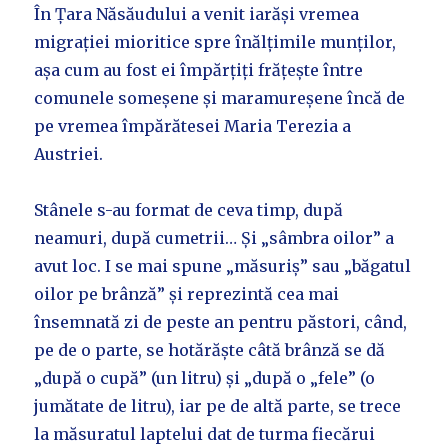
În Țara Năsăudului a venit iarăși vremea
migrației mioritice spre înălțimile munților,
așa cum au fost ei împărțiți frățește între
comunele someșene și maramureșene încă de
pe vremea împărătesei Maria Terezia a
Austriei.
Stânele s-au format de ceva timp, după
neamuri, după cumetrii… Și „sâmbra oilor” a
avut loc. I se mai spune „măsuriș” sau „băgatul
oilor pe brânză” și reprezintă cea mai
însemnată zi de peste an pentru păstori, când,
pe de o parte, se hotărăște câtă brânză se dă
„după o cupă” (un litru) și „după o „fele” (o
jumătate de litru), iar pe de altă parte, se trece
la măsuratul laptelui dat de turma fiecărui