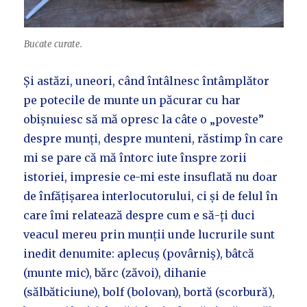
Bucate curate.
Și astăzi, uneori, când întâlnesc întâmplător
pe potecile de munte un păcurar cu har
obișnuiesc să mă opresc la câte o „poveste”
despre munți, despre munteni, răstimp în care
mi se pare că mă întorc iute înspre zorii
istoriei, impresie ce-mi este insuflată nu doar
de înfățișarea interlocutorului, ci și de felul în
care îmi relatează despre cum e să-ți duci
veacul mereu prin munții unde lucrurile sunt
inedit denumite: aplecuș (povârniș), bâtcă
(munte mic), bărc (zăvoi), dihanie
(sălbăticiune), bolf (bolovan), bortă (scorbură),