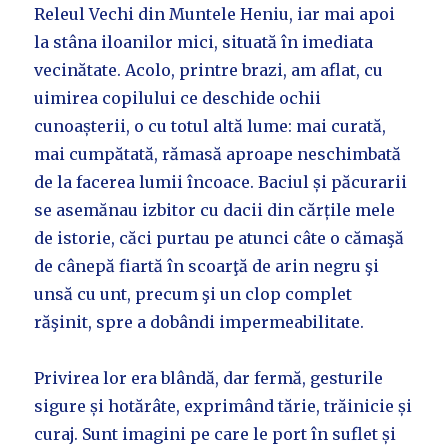
Releul Vechi din Muntele Heniu, iar mai apoi
la stâna iloanilor mici, situată în imediata
vecinătate. Acolo, printre brazi, am aflat, cu
uimirea copilului ce deschide ochii
cunoașterii, o cu totul altă lume: mai curată,
mai cumpătată, rămasă aproape neschimbată
de la facerea lumii încoace. Baciul și păcurarii
se asemănau izbitor cu dacii din cărțile mele
de istorie, căci purtau pe atunci câte o cămaşă
de cânepă fiartă în scoarţă de arin negru şi
unsă cu unt, precum şi un clop complet
răşinit, spre a dobândi impermeabilitate.
Privirea lor era blândă, dar fermă, gesturile
sigure și hotărâte, exprimând tărie, trăinicie și
curaj. Sunt imagini pe care le port în suflet și