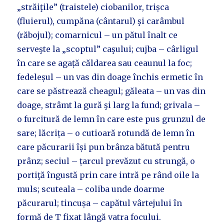
„străiţile” (traistele) ciobanilor, trișca
(fluierul), cumpăna (cântarul) şi carâmbul
(răbojul); comarnicul – un pătul înalt ce
serveşte la „scoptul” caşului; cujba – cârligul
în care se agață căldarea sau ceaunul la foc;
fedeleșul – un vas din doage închis ermetic în
care se păstrează cheagul; găleata – un vas din
doage, strâmt la gură şi larg la fund; grivala –
o furcitură de lemn în care este pus grunzul de
sare; lăcrița – o cutioară rotundă de lemn în
care păcurarii își pun brânza bătută pentru
prânz; seciul – țarcul prevăzut cu strungă, o
portiţă îngustă prin care intră pe rând oile la
muls; scuteala – coliba unde doarme
păcurarul; tincușa – capătul vârtejului în
formă de T fixat lângă vatra focului.