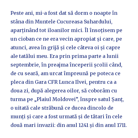
Peste ani, mi-a fost dat să dorm o noapte în
stâna din Muntele Cucureasa Suhardului,
aparținând tot iloanilor mici. Îl însoțisem pe
un cioban ce ne era vecin apropiat și care, pe
atunci, avea în grijă și cele câteva oi și capre
ale tatălui meu. Era prin prima parte a lunii
septembrie, în preajma începerii școlii când,
de cu seară, am urcat împreună pe poteca ce
pleca din Gara CFR Lunca Ilvei, pentru ca a
doua zi, după alegerea oilor, să coborâm cu
turma pe „Plaiul Moldovei”, înspre satul Șanț,
o uitată cale străbună ce ducea dincolo de
munți și care a fost urmată și de tătari în cele
două mari invazii: din anul 1241 și din anul 1711.