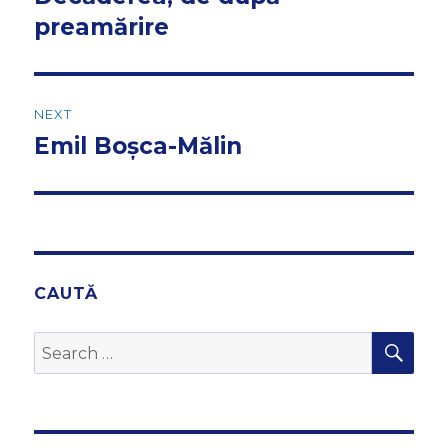
post:
preamărire
NEXT
Emil Boșca-Mălin
Next
post:
CAUTĂ
SEA
Search
for: