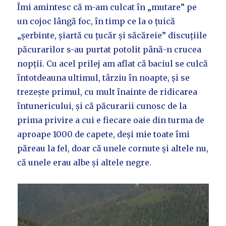
Îmi amintesc că m-am culcat în „mutare” pe
un cojoc lângă foc, în timp ce la o țuică
„șerbinte, șiartă cu țucăr și săcăreie” discuțiile
păcurarilor s-au purtat potolit până-n crucea
nopții. Cu acel prilej am aflat că baciul se culcă
întotdeauna ultimul, târziu în noapte, și se
trezește primul, cu mult înainte de ridicarea
întunericului, și că păcurarii cunosc de la
prima privire a cui e fiecare oaie din turma de
aproape 1000 de capete, deși mie toate îmi
păreau la fel, doar că unele cornute și altele nu,
că unele erau albe și altele negre.