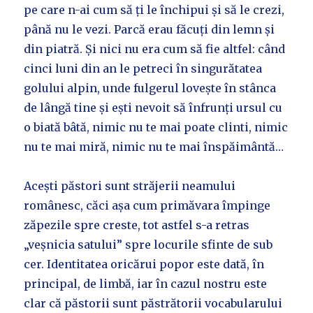
pe care n-ai cum să ți le închipui și să le crezi,
până nu le vezi. Parcă erau făcuți din lemn și
din piatră. Și nici nu era cum să fie altfel: când
cinci luni din an le petreci în singurătatea
golului alpin, unde fulgerul lovește în stânca
de lângă tine și ești nevoit să înfrunți ursul cu
o biată bâtă, nimic nu te mai poate clinti, nimic
nu te mai miră, nimic nu te mai înspăimântă…
Acești păstori sunt străjerii neamului
românesc, căci așa cum primăvara împinge
zăpezile spre creste, tot astfel s-a retras
„veșnicia satului” spre locurile sfinte de sub
cer. Identitatea oricărui popor este dată, în
principal, de limbă, iar în cazul nostru este
clar că păstorii sunt păstrătorii vocabularului