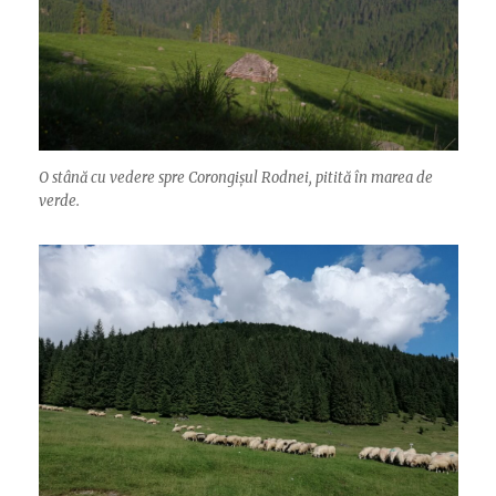
O stână cu vedere spre Corongișul Rodnei, pitită în marea de
verde.