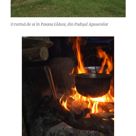
O turmă de oi în Poiana Glăvoi, din Padișul Apusenilor