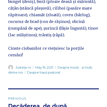
bunget (desiș), bură (ploaie deasă și măruntă),
cățân (stâncă pleșuvă), cilihoi (pasăre mare
răpitoare), chiamăt (zloată), covru (bârlog),
cucuruz de brad (con de rășinos), obcină
(cumpănă de ape), șurincă (fâșie îngustă), tinov
(lac mlăștinos), trântiș (râpă).
Cinste ciobanilor ce viețuiesc la porțile
cerului!
Author
Posted
Categories
Justeţe.ro
May 19, 2021
Despre munți... și mulți
on
Tags
dintre noi
Despre traiul pastoral
Post
PREVIOUS
navigation
Decăderea, de după
Previous