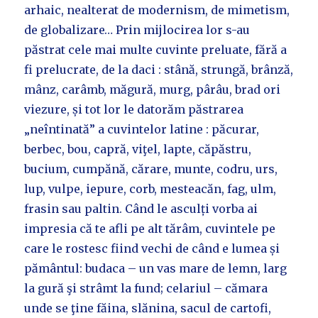
arhaic, nealterat de modernism, de mimetism,
de globalizare… Prin mijlocirea lor s-au
păstrat cele mai multe cuvinte preluate, fără a
fi prelucrate, de la daci : stână, strungă, brânză,
mânz, carâmb, măgură, murg, pârâu, brad ori
viezure, și tot lor le datorăm păstrarea
„neîntinată” a cuvintelor latine : păcurar,
berbec, bou, capră, viţel, lapte, căpăstru,
bucium, cumpănă, cărare, munte, codru, urs,
lup, vulpe, iepure, corb, mesteacăn, fag, ulm,
frasin sau paltin. Când le asculți vorba ai
impresia că te afli pe alt tărâm, cuvintele pe
care le rostesc fiind vechi de când e lumea și
pământul: budaca – un vas mare de lemn, larg
la gură şi strâmt la fund; celariul – cămara
unde se ţine făina, slănina, sacul de cartofi,