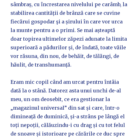
sâmbraș, cu încrestarea nivelului pe carâmb, la
stabilirea cantității de brânză care se cuvine
fiecărui gospodar şi a șirului în care vor urca
la munte pentru a o primi. Se mai așteaptă
doar topirea ultimelor zăpezi adunate la limita
superioară a pădurilor și, de îndată, toate văile
vor răsuna, din nou, de behăit, de tălăngi, de
hăulit, de transhumanță.
Eram mic copil când am urcat pentru întâia
dată la o stână. Datorez asta unui unchi de-al
meu, un om deosebit, ce era gestionar la
„magazinul universal” din sat și care, într-o
dimineață de duminică, și-a strâns pe lângă el
toți nepoții, călăuzindu-i cu drag și cu tot felul
de snoave și istorioare pe cărările ce duc spre