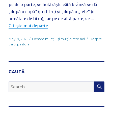
pe de o parte, se hotărăște câtă brânză se dă
„după o cupă” (un litru) și „după o „fele” (o
jumătate de litru), iar pe de altă parte, se …
Citește mai departe
Posted
Categories
Tags
May 19, 2021
Despre munți... și mulți dintre noi
Despre
on
traiul pastoral
CAUTĂ
SEA
Search
for: