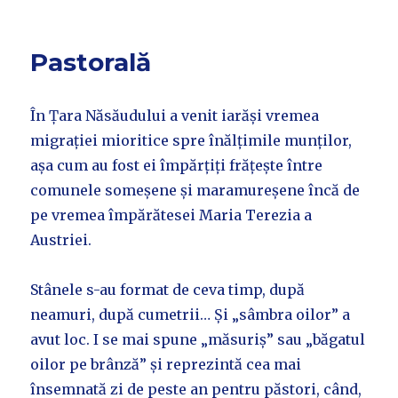
Pastorală
În Țara Năsăudului a venit iarăși vremea
migrației mioritice spre înălțimile munților,
așa cum au fost ei împărțiți frățește între
comunele someșene și maramureșene încă de
pe vremea împărătesei Maria Terezia a
Austriei.
Stânele s-au format de ceva timp, după
neamuri, după cumetrii… Și „sâmbra oilor” a
avut loc. I se mai spune „măsuriș” sau „băgatul
oilor pe brânză” și reprezintă cea mai
însemnată zi de peste an pentru păstori, când,