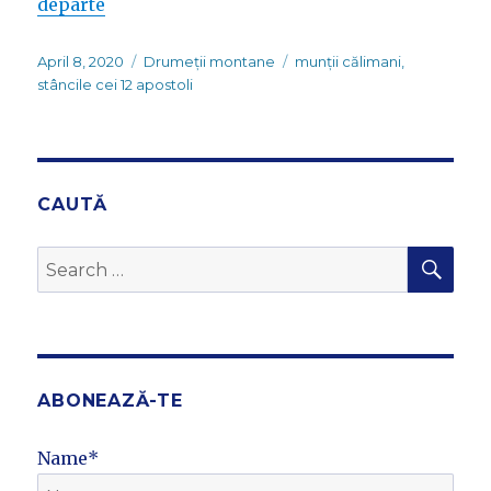
departe
Posted
Categories
Tags
April 8, 2020
Drumeții montane
munții călimani
,
on
stâncile cei 12 apostoli
CAUTĂ
SEA
Search
for:
ABONEAZĂ-TE
Name*