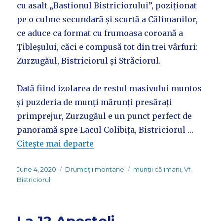
cu asalt „Bastionul Bistriciorului”, poziționat
pe o culme secundară și scurtă a Călimanilor,
ce aduce ca format cu frumoasa coroană a
Țibleșului, căci e compusă tot din trei vârfuri:
Zurzugăul, Bistriciorul și Străciorul.
Dată fiind izolarea de restul masivului muntos
și puzderia de munți mărunți presărați
primprejur, Zurzugăul e un punct perfect de
panoramă spre Lacul Colibița, Bistriciorul …
Citește mai departe
Posted
Categories
Tags
June 4, 2020
Drumeții montane
munții călimani
,
Vf.
on
Bistriciorul