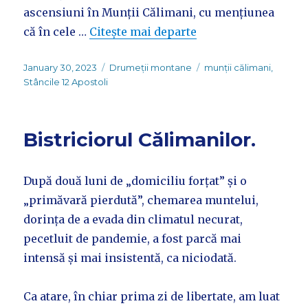
ascensiuni în Munții Călimani, cu mențiunea
că în cele …
Citește mai departe
Posted
Categories
Tags
January 30, 2023
Drumeții montane
munții călimani
,
on
Stâncile 12 Apostoli
Bistriciorul Călimanilor.
După două luni de „domiciliu forțat” și o
„primăvară pierdută”, chemarea muntelui,
dorința de a evada din climatul necurat,
pecetluit de pandemie, a fost parcă mai
intensă și mai insistentă, ca niciodată.
Ca atare, în chiar prima zi de libertate, am luat