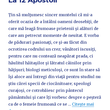
La 12 Apostoli
Țin să mulţumesc sincer muntelui că mi-a
oferit ocazia de a întâlni oameni deosebiţi, de
care mă leagă frumoase prietenii şi alături de
care am petrecut momente de neuitat. E vorba
de pădurari pasionaţi, ce şi-au făcut din
ocrotirea codrului un crez; vânători iscusiţi,
pentru care nu contează neapărat prada, ci
hăulitul hăitaşilor şi lătratul câinilor prin
hăţişuri; biologi meticuloşi, ce sunt în stare să
îşi aloce ani întregi din viaţă pentru studiul nu
ştiu cărei specii de ciocănitoare; speologi
curajoși, ce cotrobăiesc prin pântecul
pământului şi care îți vorbesc despre o peșteră
ca de o femeie frumoasă ce se …
Citește mai