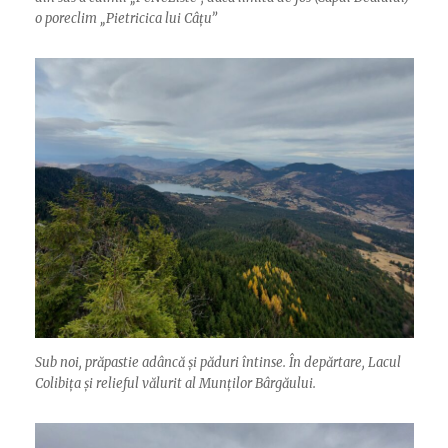
o poreclim „Pietricica lui Câțu”
Sub noi, prăpastie adâncă și păduri întinse. În depărtare, Lacul
Colibița și relieful vălurit al Munților Bârgăului.