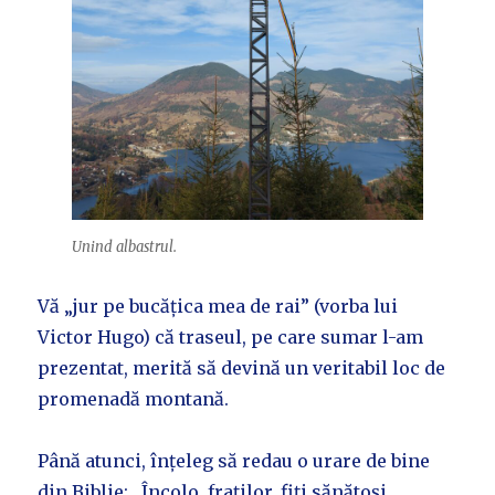
Unind albastrul.
Vă „jur pe bucățica mea de rai” (vorba lui
Victor Hugo) că traseul, pe care sumar l-am
prezentat, merită să devină un veritabil loc de
promenadă montană.
Până atunci, înțeleg să redau o urare de bine
din Biblie: „Încolo, fraților, fiți sănătoși,