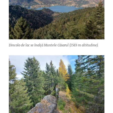
Dincolo de lac se înalță Muntele Căsarul (1583 m altitudine).