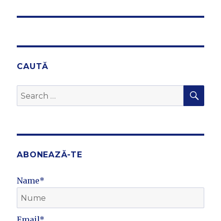
post:
CAUTĂ
SEA
Search
for:
ABONEAZĂ-TE
Name*
Email*