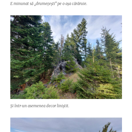
E minunat să „drumețești” pe o așa cărăruie.
Și într-un asemenea decor liniștit.