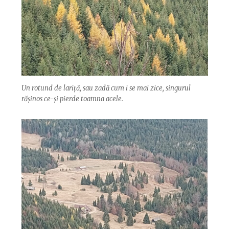
Un rotund de lariță, sau zadă cum i se mai zice, singurul
rășinos ce-și pierde toamna acele.