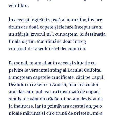
echilibru.
În aceeași logică firească a lucrurilor, fiecare
drum are două capete și fiecare început are și
un sfârșit. Izvorul ni-l cunoaștem. Și destinația
finală o știm. Mai rămâne doar întreg
conținutul traseului să-l descoperim.
Personal, m-am aflat în aceeași situație cu
privire la versantul stâng al Lacului Colibița.
Cunoșteam capetele crucificate, căci pe Capul
Dealului urcasem cu Andrei, în urmă cu doi
ani, dar cum poteca era traversată de copaci
smulși de vânt din rădăcini ne-am desistat de
la înaintare, iar în primăvara acestui an, pe o
ploaie măruntă și cu o trupă de prieteni, mi-a