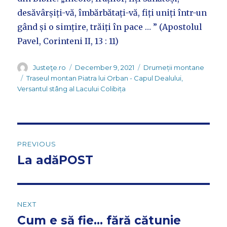
desăvârșiți-vă, îmbărbătați-vă, fiți uniți într-un
gând și o simțire, trăiți în pace … ” (Apostolul
Pavel, Corinteni II, 13 : 11)
Author
Posted
Categories
Justeţe.ro
December 9, 2021
Drumeții montane
on
Tags
Traseul montan Piatra lui Orban - Capul Dealului
,
Versantul stâng al Lacului Colibița
Post
PREVIOUS
navigation
La adăPOST
Previous
post:
NEXT
Cum e să fie… fără cătunie
Next