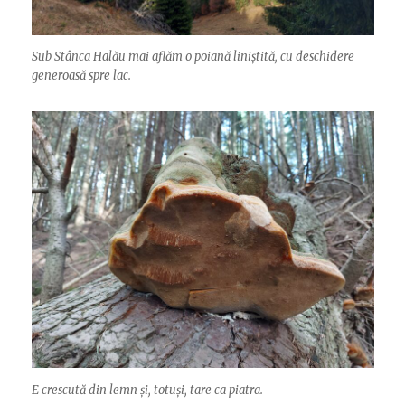
Sub Stânca Halău mai aflăm o poiană liniștită, cu deschidere
generoasă spre lac.
E crescută din lemn și, totuși, tare ca piatra.