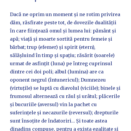
Dacă ne oprim un moment și ne rotim privirea
dăm, răsfirate peste tot, de dovezile dualității
în care ființează omul și lumea lui: pământ și
apă; viață și moarte sortită pentru femeie și
bărbat; trup (efemer) și spirit (etern),
sălășluind în timp și spațiu; răsărit (soarele)
urmat de asfințit (luna) pe întreg cuprinsul
dintre cei doi poli; albul (lumina) are ca
oponent negrul (întunericul); Dumnezeu
(virtuțile) se luptă cu diavolul (viciile); binele și
frumosul alternează cu răul și urâtul; plăcerile
și bucuriile (aversul) vin la pachet cu
suferințele și necazurile (reversul); drepturile
sunt însoțite de îndatoriri… Și toate astea
dinadins compuse, pentru a exista egalitate și