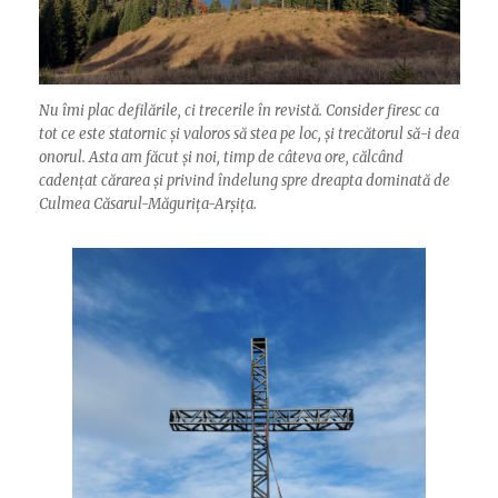
Nu îmi plac defilările, ci trecerile în revistă. Consider firesc ca
tot ce este statornic și valoros să stea pe loc, și trecătorul să-i dea
onorul. Asta am făcut și noi, timp de câteva ore, călcând
cadențat cărarea și privind îndelung spre dreapta dominată de
Culmea Căsarul-Măgurița-Arșița.