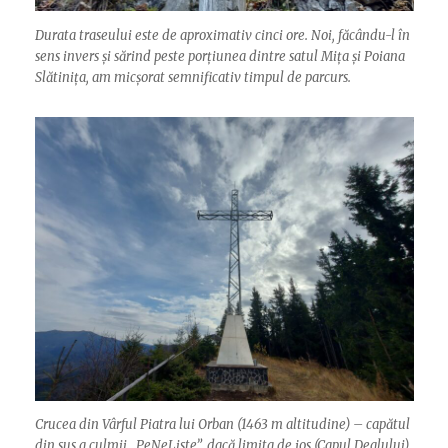
Durata traseului este de aproximativ cinci ore. Noi, făcându-l în
sens invers și sărind peste porțiunea dintre satul Mița și Poiana
Slătinița, am micșorat semnificativ timpul de parcurs.
Crucea din Vârful Piatra lui Orban (1463 m altitudine) – capătul
din sus a culmii „PeNeListe”, dacă limita de jos (Capul Dealului)