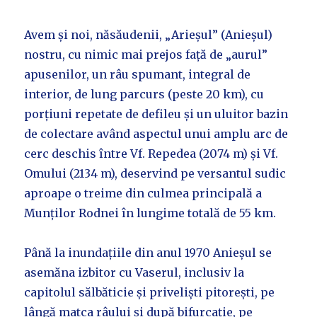
Avem și noi, năsăudenii, „Arieșul” (Anieșul)
nostru, cu nimic mai prejos față de „aurul”
apusenilor, un râu spumant, integral de
interior, de lung parcurs (peste 20 km), cu
porțiuni repetate de defileu și un uluitor bazin
de colectare având aspectul unui amplu arc de
cerc deschis între Vf. Repedea (2074 m) și Vf.
Omului (2134 m), deservind pe versantul sudic
aproape o treime din culmea principală a
Munților Rodnei în lungime totală de 55 km.
Până la inundațiile din anul 1970 Anieșul se
asemăna izbitor cu Vaserul, inclusiv la
capitolul sălbăticie și priveliști pitorești, pe
lângă matca râului și după bifurcație, pe