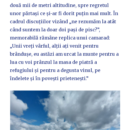
două mii de metri altitudine, spre regretul
unor părtași ce și-ar fi dorit puțin mai mult. În
cadrul discuțiilor vizând „ne rezumăm la atât
când suntem la doar doi pași de pisc?”,
memorabilă rămâne replica unui camarad:
„Unii vreți vârful, alții ați venit pentru
brândușe, eu astăzi am urcat la munte pentru a
lua cu voi prânzul la masa de piatră a
refugiului și pentru a degusta vinul, pe
îndelete și în povești prietenești.”