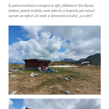
În partea mediană a imaginii se află „biblioteca” din Munții
Rodnei, parțial vizibilă, unde stâncile și lespezile par tomuri
așezate pe rafturi, de unde și denumirea locului: „La cărți”.