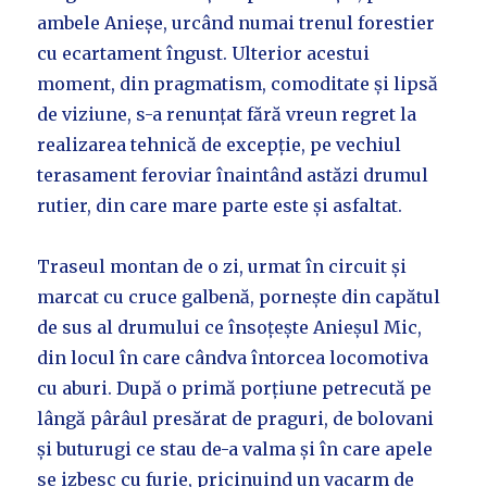
ambele Anieșe, urcând numai trenul forestier
cu ecartament îngust. Ulterior acestui
moment, din pragmatism, comoditate și lipsă
de viziune, s-a renunțat fără vreun regret la
realizarea tehnică de excepție, pe vechiul
terasament feroviar înaintând astăzi drumul
rutier, din care mare parte este și asfaltat.
Traseul montan de o zi, urmat în circuit și
marcat cu cruce galbenă, pornește din capătul
de sus al drumului ce însoțește Anieșul Mic,
din locul în care cândva întorcea locomotiva
cu aburi. După o primă porțiune petrecută pe
lângă pârâul presărat de praguri, de bolovani
și buturugi ce stau de-a valma și în care apele
se izbesc cu furie, pricinuind un vacarm de