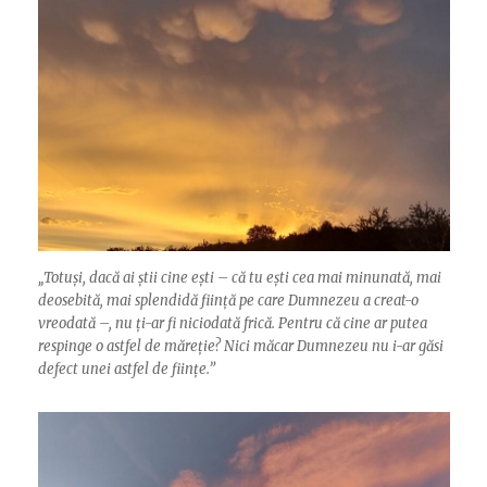
„
Totuși, dacă ai știi cine ești – că tu ești cea mai minunată, mai
deosebită, mai splendidă ființă pe care Dumnezeu a creat-o
vreodată –, nu ți-ar fi niciodată frică. Pentru că cine ar putea
respinge o astfel de măreție? Nici măcar Dumnezeu nu i-ar găsi
defect unei astfel de ființe.”