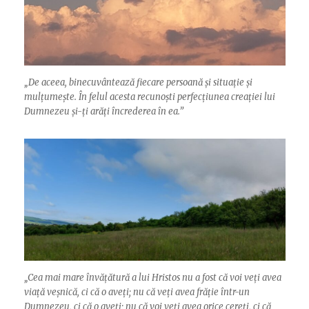
„
De aceea, binecuvântează fiecare persoană și situație și
mulțumește. În felul acesta recunoști perfecțiunea creației lui
Dumnezeu și-ți arăți încrederea în ea.”
„
Cea mai mare învățătură a lui Hristos nu a fost că voi veți avea
viață veșnică, ci că o aveți; nu că veți avea frăție într-un
Dumnezeu, ci că o aveți; nu că voi veți avea orice cereți, ci că