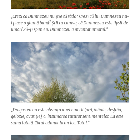
„
Crezi că Dumnezeu nu știe să râdă? Crezi că lui Dumnezeu nu-
i place o glumă bună? Știi tu cumva, că Dumnezeu este lipsit de
umor? Să-ți spun eu: Dumnezeu a inventat umorul.”
„
Dragostea nu este absența unei emoții (ură, mânie, desfrâu,
gelozie, avariție), ci însumarea tuturor sentimentelor. Ea este
suma totală. Totul adunat la un loc. Totul.”