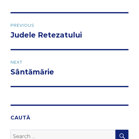
Post
PREVIOUS
navigation
Judele Retezatului
Previous
post:
NEXT
Sântămărie
Next
post:
CAUTĂ
SEA
Search