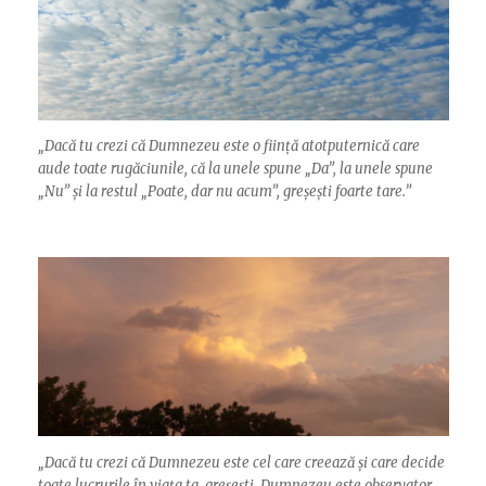
„
Dacă tu crezi că Dumnezeu este o ființă atotputernică care
aude toate rugăciunile, că la unele spune „Da”, la unele spune
„Nu” și la restul „Poate, dar nu acum”, greșești foarte tare.”
„
Dacă tu crezi că Dumnezeu este cel care creează și care decide
toate lucrurile în viața ta, greșești. Dumnezeu este observator,