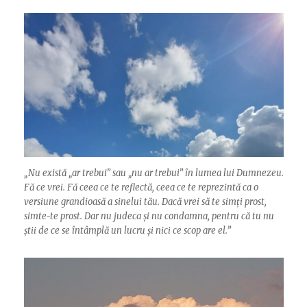
„
Nu există „ar trebui” sau „nu ar trebui” în lumea lui Dumnezeu.
Fă ce vrei. Fă ceea ce te reflectă, ceea ce te reprezintă ca o
versiune grandioasă a sinelui tău. Dacă vrei să te simți prost,
simte-te prost. Dar nu judeca și nu condamna, pentru că tu nu
știi de ce se întâmplă un lucru și nici ce scop are el.”