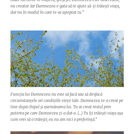
nu creator. Iar Dumnezeu e gata să te ajute să-ți trăiești viața,
dar nu în modul în care te-ai așteptat tu.”
Funcția lui Dumnezeu nu este să facă sau să desfacă
circumstanțele ori condițiile vieții tale. Dumnezeu te-a creat pe
tine după chipul și asemănarea lui. Tu ai creat restul prin
puterea pe care Dumnezeu ți-a dat-o. (…) Tu îți trăiești viața așa
cum vrei să o trăiești; eu nu am nici o preferință.”