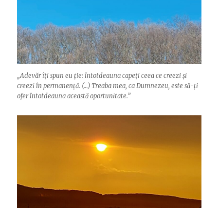
„Adevăr îți spun eu ție: întotdeauna capeți ceea ce creezi și
creezi în permanență. (…) Treaba mea, ca Dumnezeu, este să-ți
ofer întotdeauna această oportunitate.”