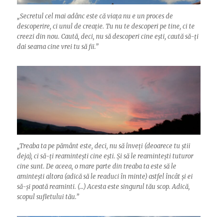
„
Secretul cel mai adânc este că viața nu e un proces de
descoperire, ci unul de creație. Tu nu te descoperi pe tine, ci te
creezi din nou. Caută, deci, nu să descoperi cine ești, caută să-ți
dai seama cine vrei tu să fii.”
„
Treaba ta pe pământ este, deci, nu să înveți (deoarece tu știi
deja), ci să-ți reamintești cine ești. Și să le reamintești tuturor
cine sunt. De aceea, o mare parte din treaba ta este să le
amintești altora (adică să le readuci în minte) astfel încât și ei
să-și poată reaminti. (…) Acesta este singurul tău scop. Adică,
scopul sufletului tău.”