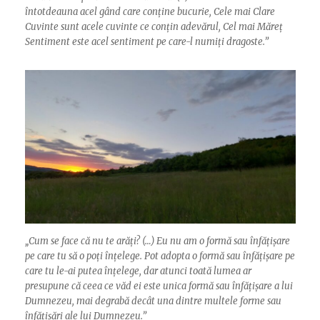
întotdeauna acel gând care conține bucurie, Cele mai Clare
Cuvinte sunt acele cuvinte ce conțin adevărul, Cel mai Măreț
Sentiment este acel sentiment pe care-l numiți dragoste.”
„
Cum se face că nu te arăți? (…) Eu nu am o formă sau înfățișare
pe care tu să o poți înțelege. Pot adopta o formă sau înfățișare pe
care tu le-ai putea înțelege, dar atunci toată lumea ar
presupune că ceea ce văd ei este unica formă sau înfățișare a lui
Dumnezeu, mai degrabă decât una dintre multele forme sau
înfățișări ale lui Dumnezeu.”