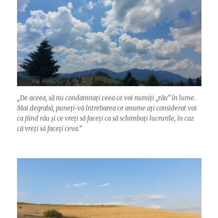
„
De aceea, să nu condamnați ceea ce voi numiți „rău” în lume.
Mai degrabă, puneți-vă întrebarea ce anume ați considerat voi
ca fiind rău și ce vreți să faceți ca să schimbați lucrurile, în caz
că vreți să faceți ceva.”