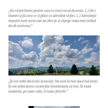
„
Nu există limite pentru ceea ce vreți voi să deveniți. (…) Dă-i
înainte și fă ceea ce-ți place cu adevărat să faci. (…) Adevărații
maeștrii sunt aceia care au ales să-și câștige viața mai curând
decât existența.”
„
Îți voi vorbi dacă vrei să asculți. Voi veni la tine dacă mă inviți.
Îți voi arăta atunci că am fost întotdeauna cu tine. În toate
modurile, pe toate căile, în toate felurile.”