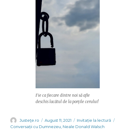
Fie ca fiecare dintre noi să afle
deschis lacătul de la porțile cerului!
Author
Posted
Categories
Tags
Justeţe.ro
August 11, 2021
Invitație la lectură
on
Conversații cu Dumnezeu
,
Neale Donald Walsch