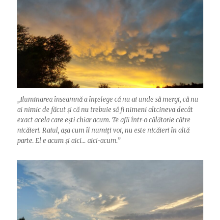
„
Iluminarea înseamnă a înțelege că nu ai unde să mergi, că nu
ai nimic de făcut și că nu trebuie să fi nimeni altcineva decât
exact acela care ești chiar acum. Te afli într-o călătorie către
nicăieri. Raiul, așa cum îl numiți voi, nu este nicăieri în altă
parte. El e acum și aici… aici-acum.”