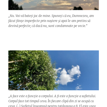
„
Nu. Voi vă bateți joc de mine. Spuneți că eu, Dumnezeu, am
făcut ființe imperfecte prin naștere și apoi le-am pretins să
devină perfecte; că dacă nu, sunt condamnate pe vecie.”
„
A face este o funcție a corpului. A fi este o funcție a sufletului.
Corpul face tot timpul ceva. În fiecare clipă din zi se ocupă cu
ceva. (…) Sufletul înseamnă pentru totdeauna a fi. El este ceea