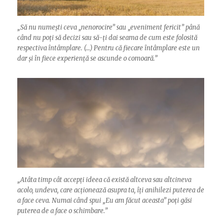
„
Să nu numești ceva „nenorocire” sau „eveniment fericit” până
când nu poți să decizi sau să-ți dai seama de cum este folosită
respectiva întâmplare. (…) Pentru că fiecare întâmplare este un
dar și în fiece experiență se ascunde o comoară.”
„
Atâta timp cât accepți ideea că există altceva sau altcineva
acolo, undeva, care acționează asupra ta, îți anihilezi puterea de
a face ceva. Numai când spui „Eu am făcut aceasta” poți găsi
puterea de a face o schimbare.”