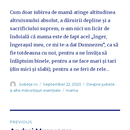
Cum doar iubirea de mamă atinge altitudinea
altruismului absolut, a dăruirii depline și a
sacrificiului suprem, n-am nici un licăr de
îndoială că mama este de fapt acel „înger,
îngerașul meu, ce mi te-a dat Dumnezeu”, ca să
fie totdeauna cu noi, pentru a ne învăța să
înfăptuim binele, pentru a ne face mari și tari
(din mici și slabi), pentru a ne feri de rele…
Author
Posted
Categories
Justeţe.ro
September 22, 2020
Despre justețe...
on
Tags
și alte mărunțișuri esențiale
mama
Post
PREVIOUS
navigation