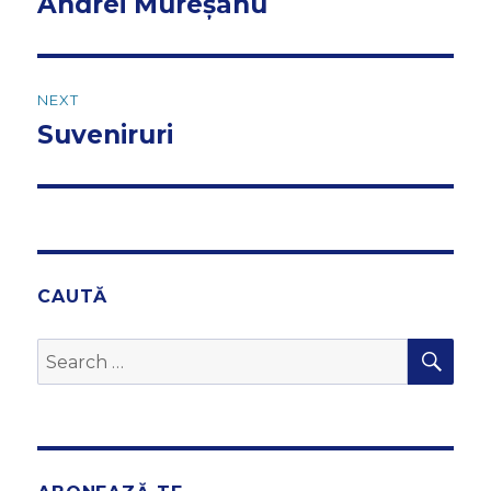
Andrei Mureșanu
Previous
post:
NEXT
Suveniruri
Next
post:
CAUTĂ
SEA
Search
for: