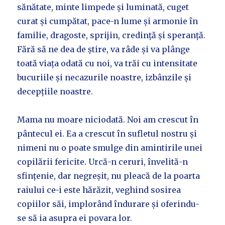
sănătate, minte limpede și luminată, cuget
curat și cumpătat, pace-n lume și armonie în
familie, dragoste, sprijin, credință și speranță.
Fără să ne dea de știre, va râde și va plânge
toată viața odată cu noi, va trăi cu intensitate
bucuriile și necazurile noastre, izbânzile și
decepțiile noastre.
Mama nu moare niciodată. Noi am crescut în
pântecul ei. Ea a crescut în sufletul nostru și
nimeni nu o poate smulge din amintirile unei
copilării fericite. Urcă-n ceruri, învelită-n
sfințenie, dar negreșit, nu pleacă de la poarta
raiului ce-i este hărăzit, veghind sosirea
copiilor săi, implorând îndurare și oferindu-
se să ia asupra ei povara lor.