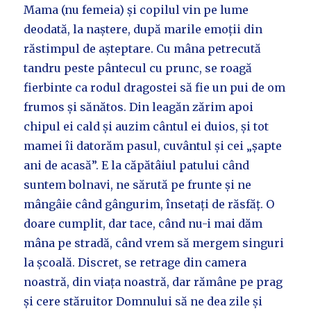
Mama (nu femeia) și copilul vin pe lume
deodată, la naștere, după marile emoții din
răstimpul de așteptare. Cu mâna petrecută
tandru peste pântecul cu prunc, se roagă
fierbinte ca rodul dragostei să fie un pui de om
frumos și sănătos. Din leagăn zărim apoi
chipul ei cald și auzim cântul ei duios, și tot
mamei îi datorăm pasul, cuvântul și cei „șapte
ani de acasă”. E la căpătâiul patului când
suntem bolnavi, ne sărută pe frunte și ne
mângâie când gângurim, însetați de răsfăț. O
doare cumplit, dar tace, când nu-i mai dăm
mâna pe stradă, când vrem să mergem singuri
la școală. Discret, se retrage din camera
noastră, din viața noastră, dar rămâne pe prag
și cere stăruitor Domnului să ne dea zile și