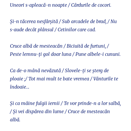
Uneori s-apleacă-n noapte / Cârdurile de cocori.
Și-n tăcerea nesfârșită / Sub arcadele de brad, / Nu
s-aude decât plânsul / Cetinilor care cad.
Cruce albă de mesteacăn / Biciuită de furtuni, /
Peste lemnu-ți gol doar luna / Pune albele-i cununi.
Ca de-o mână nevăzută / Slovele-ți se șterg de
ploaie ;/ Tot mai mult te bate vremea / Vânturile te
îndoaie.
..
Și ca mâine fulgii iernii / Te vor prinde-n a lor salbă,
/ Și vei dispărea din lume / Cruce de mesteacăn
albă.