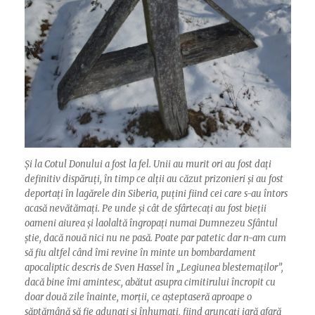
Și la Cotul Donului a fost la fel. Unii au murit ori au fost dați
definitiv dispăruți, în timp ce alții au căzut prizonieri și au fost
deportați în lagărele din Siberia, puțini fiind cei care s-au întors
acasă nevătămați. Pe unde și cât de sfârtecați au fost bieții
oameni aiurea și laolaltă îngropați numai Dumnezeu Sfântul
știe, dacă nouă nici nu ne pasă. Poate par patetic dar n-am cum
să fiu altfel când îmi revine în minte un bombardament
apocaliptic descris de Sven Hassel în „Legiunea blestemaților”,
dacă bine îmi amintesc, abătut asupra cimitirului încropit cu
doar două zile înainte, morții, ce așteptaseră aproape o
săptămână să fie adunați și înhumați, fiind aruncați iară afară