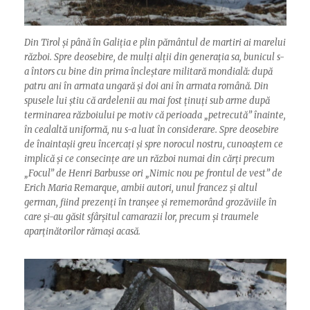
Din Tirol și până în Galiția e plin pământul de martiri ai marelui
război. Spre deosebire, de mulți alții din generația sa, bunicul s-
a întors cu bine din prima încleștare militară mondială: după
patru ani în armata ungară și doi ani în armata română. Din
spusele lui știu că ardelenii au mai fost ținuți sub arme după
terminarea războiului pe motiv că perioada „petrecută” înainte,
în cealaltă uniformă, nu s-a luat în considerare. Spre deosebire
de înaintașii greu încercați și spre norocul nostru, cunoaștem ce
implică și ce consecințe are un război numai din cărți precum
„Focul” de Henri Barbusse ori „Nimic nou pe frontul de vest” de
Erich Maria Remarque, ambii autori, unul francez și altul
german, fiind prezenți în tranșee și rememorând grozăviile în
care și-au găsit sfârșitul camarazii lor, precum și traumele
aparținătorilor rămași acasă.