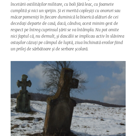
încetării ostilităților militare, cu boli fără leac, cu foamete
cumplită și nici un sprijin. Și ei merită copleșiți cu onoruri sau
măcar pomeniți în fiecare duminică la biserică alături de cei
decedați departe de casă, dacă, cândva, acest minim gest de
respect pe întreg cuprinsul țării se va întâmpla. Nu pot omite
nici faptul că, nu demult, și dascălii se implicau activ în slăvirea
ostașilor căzuți pe câmpul de luptă, ziua închinată eroilor fiind
un prilej de sărbătoare și de serbare școlară.