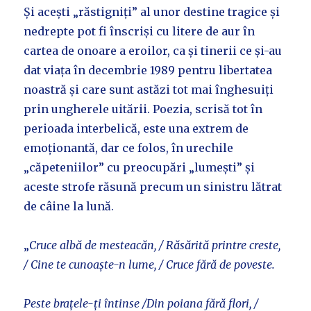
Și acești „răstigniți” al unor destine tragice și
nedrepte pot fi înscriși cu litere de aur în
cartea de onoare a eroilor, ca și tinerii ce și-au
dat viața în decembrie 1989 pentru libertatea
noastră și care sunt astăzi tot mai înghesuiți
prin ungherele uitării. Poezia, scrisă tot în
perioada interbelică, este una extrem de
emoționantă, dar ce folos, în urechile
„căpeteniilor” cu preocupări „lumești” și
aceste strofe răsună precum un sinistru lătrat
de câine la lună.
„
Cruce albă de mesteacăn, / Răsărită printre creste,
/ Cine te cunoaște-n lume, / Cruce fără de poveste.
Peste brațele-ți întinse /Din poiana fără flori, /