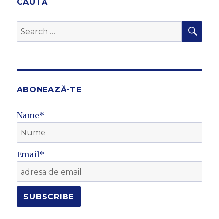
CAUTĂ
SEA
Search
for:
ABONEAZĂ-TE
Name*
Email*