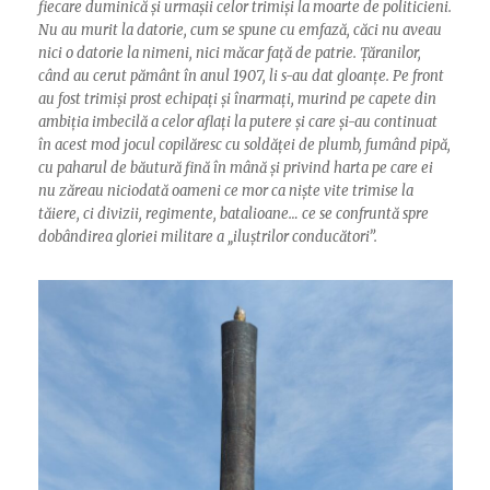
fiecare duminică și urmașii celor trimiși la moarte de politicieni.
Nu au murit la datorie, cum se spune cu emfază, căci nu aveau
nici o datorie la nimeni, nici măcar față de patrie. Țăranilor,
când au cerut pământ în anul 1907, li s-au dat gloanțe. Pe front
au fost trimiși prost echipați și înarmați, murind pe capete din
ambiția imbecilă a celor aflați la putere și care și-au continuat
în acest mod jocul copilăresc cu soldăței de plumb, fumând pipă,
cu paharul de băutură fină în mână și privind harta pe care ei
nu zăreau niciodată oameni ce mor ca niște vite trimise la
tăiere, ci divizii, regimente, batalioane… ce se confruntă spre
dobândirea gloriei militare a „iluștrilor conducători”.