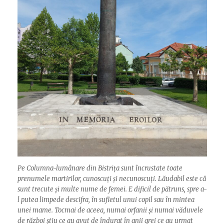
Pe Columna-lumânare din Bistrița sunt încrustate toate
prenumele martirilor, cunoscuți și necunoscuți. Lăudabil este că
sunt trecute și multe nume de femei. E dificil de pătruns, spre a-
l putea limpede descifra, în sufletul unui copil sau în mintea
unei mame. Tocmai de aceea, numai orfanii și numai văduvele
de război știu ce au avut de îndurat în anii grei ce au urmat