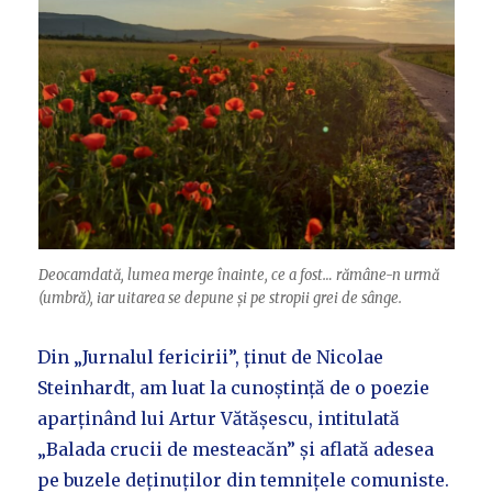
Deocamdată, lumea merge înainte, ce a fost… rămâne-n urmă
(umbră), iar uitarea se depune și pe stropii grei de sânge.
Din „Jurnalul fericirii”, ținut de Nicolae
Steinhardt, am luat la cunoștință de o poezie
aparținând lui Artur Vătășescu, intitulată
„Balada crucii de mesteacăn” și aflată adesea
pe buzele deținuților din temnițele comuniste.