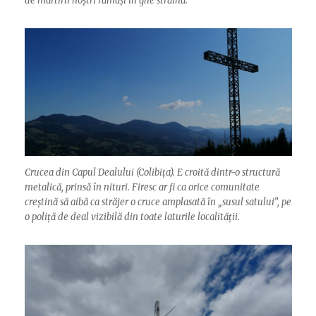
de martirii noștri rămași în glie străină.
Crucea din Capul Dealului (Colibița). E croită dintr-o structură
metalică, prinsă în nituri. Firesc ar fi ca orice comunitate
creștină să aibă ca străjer o cruce amplasată în „susul satului”, pe
o poliță de deal vizibilă din toate laturile localității.