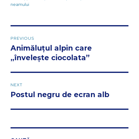
neamului
Post
PREVIOUS
navigation
Animăluțul alpin care
Previous
post:
„învelește ciocolata”
NEXT
Postul negru de ecran alb
Next
post: