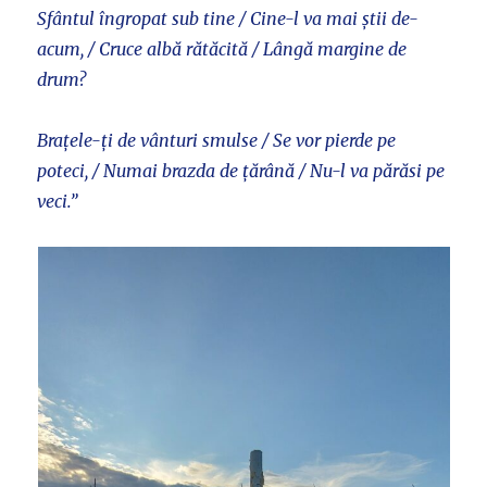
Sfântul îngropat sub tine / Cine-l va mai știi de-
acum, / Cruce albă rătăcită / Lângă margine de
drum?
Brațele-ți de vânturi smulse / Se vor pierde pe
poteci, / Numai brazda de țărână / Nu-l va părăsi pe
veci.”