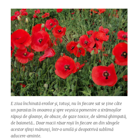
E ziua închinată eroilor și, totuși, nu în fiecare sat se ține câte
un parastas în onoarea și spre veșnica pomenire a strămoșilor
răpuși de gloanțe, de obuze, de gaze toxice, de sârmă ghimpată,
de baionetă… Doar macii răsar roșii în fiecare an din sângele
acestor sfinți mărunți, într-o umilă și deopotrivă sublimă
aducere-aminte.