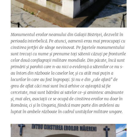
Monumentul eroilor neamului din Galații Bistriței, dezvelit în
perioada interbelică. Pe atunci, oamenii erau mai preocupați cu
cinstirea jertfei de sânge nevinovat. Pe fațetele monumentului
sunt trecuți cu nume și prenume toți sătenii căzuți pe fronturile
celor două conflagrații militare mondiale. Din păcate, încă sunt
primării și parohii care n-au nici o evidență a sătenilor ce nu s-
au întors din războaie la caselor lor, și cu atât mai puțin a
locurilor în care au fost îngropați. Și nu e din „cale afară” de
greu de aflat căci mai sunt încă arhive ce așteaptă să fie
cercetate, mai sunt bătrâni ai satelor ce-și amintesc amănunte
și, mai ales, asociații ce se ocupă de cinstirea eroilor nu doar în
România, ci și în Ungaria, fiindcă mare parte din ardeleni au
luptat în ambele războaie în cadrul unităților militare ungare.