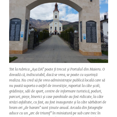
Tot la rubrica „Așa DA” poate fi trecut și Portalul din Maieru. O
dovadă că, indiscutabil, dacă se vrea, se poate cu ușurință
realiza. Nu cred să fie vreo administrație publică locală care să
nu poată suporta o astfel de investiție, raportat la câte școli,
grădinițe, săli de sport, centre de informare turistică, poduri,
parcuri, piețe, biserici și case parohiale au fost ridicate, la câte
străzi asfaltate, cu fast, au fost inaugurate și la câte sărbători de
hram ori „de haram” sunt ținute anual. Arcada din fotografie
aduce cu un „arc de triumf” în miniatură pe sub care trec în