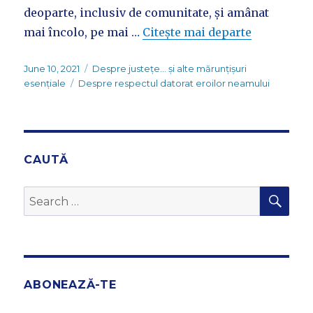
deoparte, inclusiv de comunitate, și amânat
mai încolo, pe mai …
Citește mai departe
Posted
Categories
June 10, 2021
Despre justețe... și alte mărunțișuri
on
Tags
esențiale
Despre respectul datorat eroilor neamului
CAUTĂ
SEA
Search
for:
ABONEAZĂ-TE