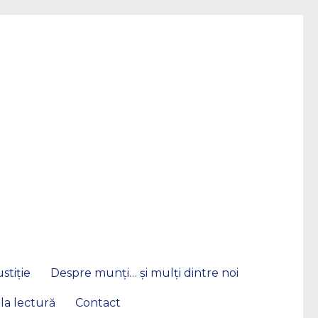
stiție
Despre munți… și mulți dintre noi
 la lectură
Contact