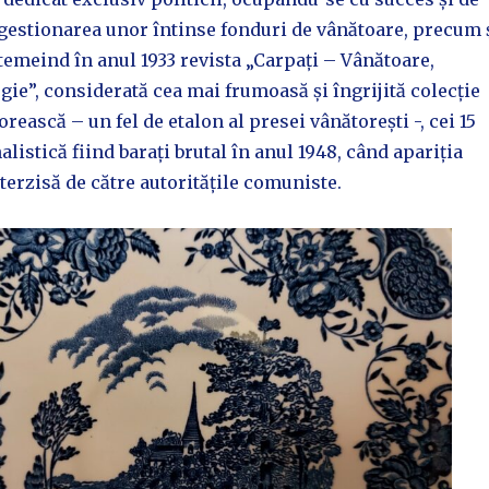
 gestionarea unor întinse fonduri de vânătoare, precum 
temeind în anul 1933 revista „Carpați – Vânătoare,
gie”, considerată cea mai frumoasă și îngrijită colecție
rească – un fel de etalon al presei vânătorești -, cei 15
alistică fiind barați brutal în anul 1948, când apariția
nterzisă de către autoritățile comuniste.