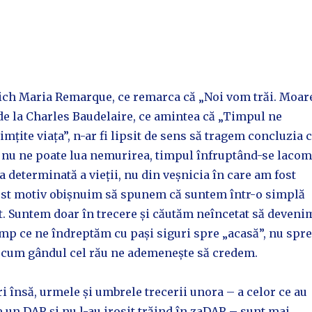
rich Maria Remarque, ce remarca că „Noi vom trăi. Moar
de la Charles Baudelaire, ce amintea că „Timpul ne
țite viața”, n-ar fi lipsit de sens să tragem concluzia 
 nu ne poate lua nemurirea, timpul înfruptând-se lacom
 determinată a vieții, nu din veșnicia în care am fost
cest motiv obișnuim să spunem că suntem într-o simplă
t. Suntem doar în trecere și căutăm neîncetat să deveni
timp ce ne îndreptăm cu pași siguri spre „acasă”, nu spre
a, cum gândul cel rău ne ademenește să credem.
i însă, urmele și umbrele trecerii unora – a celor ce au
pe un DAR și nu l-au irosit trăind în zaDAR – sunt mai