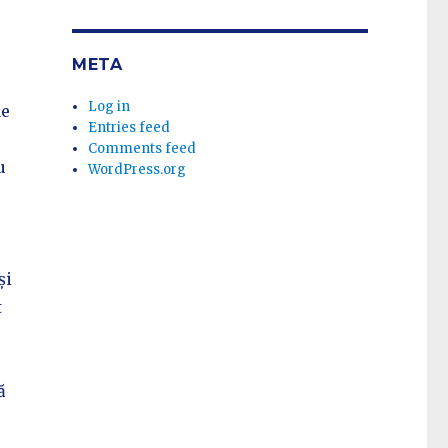
META
Log in
de
Entries feed
e
Comments feed
u
WordPress.org
și
t
ă