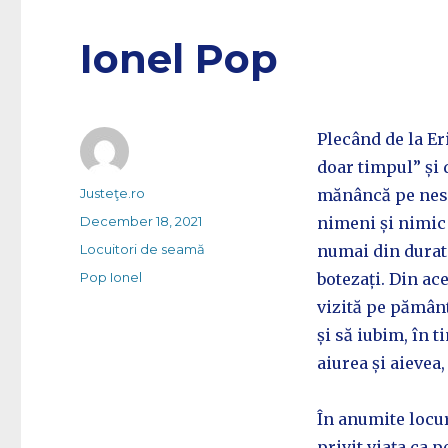
Ionel Pop
Plecând de la E
doar timpul” și 
Author
Justeţe.ro
mănâncă pe nesim
Posted
December 18, 2021
nimeni și nimic
on
Categories
Locuitori de seamă
numai din durata
Tags
Pop Ionel
botezați. Din a
vizită pe pămân
și să iubim, în 
aiurea și aieve
În anumite locur
privit viața ca 