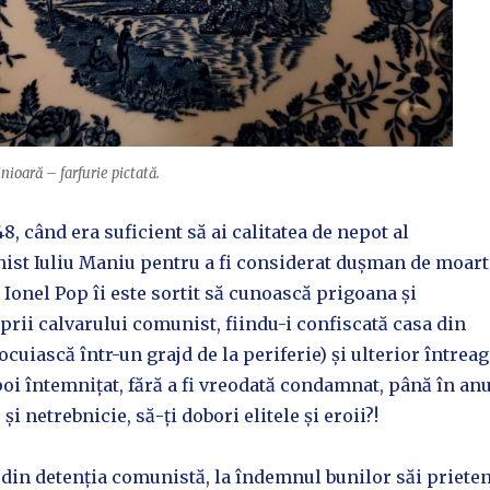
nioară – farfurie pictată.
48, când era suficient să ai calitatea de nepot al
nist Iuliu Maniu pentru a fi considerat dușman de moart
i Ionel Pop îi este sortit să cunoască prigoana și
prii calvarului comunist, fiindu-i confiscată casa din
locuiască într-un grajd de la periferie) și ulterior întrea
poi întemnițat, fără a fi vreodată condamnat, până în anu
 și netrebnicie, să-ți dobori elitele și eroii?!
din detenția comunistă, la îndemnul bunilor săi prieten