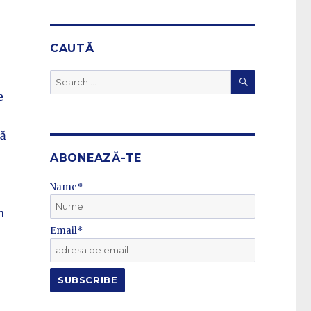
CAUTĂ
SEARCH
Search
for:
e
că
ABONEAZĂ-TE
Name*
m
Email*