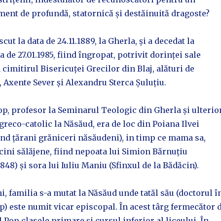
ent de profundă, statornică și destăinuită dragoste?
cut la data de 24.11.1889, la Gherla, și a decedat la
a de 27.01.1985, fiind îngropat, potrivit dorinței sale
 cimitirul Bisericuței Grecilor din Blaj, alături de
 Axente Sever și Alexandru Sterca Șuluțiu.
Pop, profesor la Seminarul Teologic din Gherla și ulterio
greco-catolic la Năsăud, era de loc din Poiana Ilvei
iind țărani grăniceri năsăudeni), in timp ce mama sa,
cini sălăjene, fiind nepoata lui Simion Bărnuțiu
848) și sora lui Iuliu Maniu (Sfinxul de la Bădăcin).
i, familia s-a mutat la Năsăud unde tatăl său (doctorul î
p) este numit vicar episcopal. În acest târg fermecător 
 Pop clasele primare și cursul inferior al liceului. În