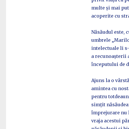
multe și mai pu
acoperite cu str
Năsăudul este, c
umbrele „Marilor
intelectuale li s
a recunoașterii 
începutului de 
Ajuns la o vârstă
amintea cu nosta
pentru totdeauna
simțit năsăudean
împrejurare nu l-
vraja acestui p
năsăudenii și bi