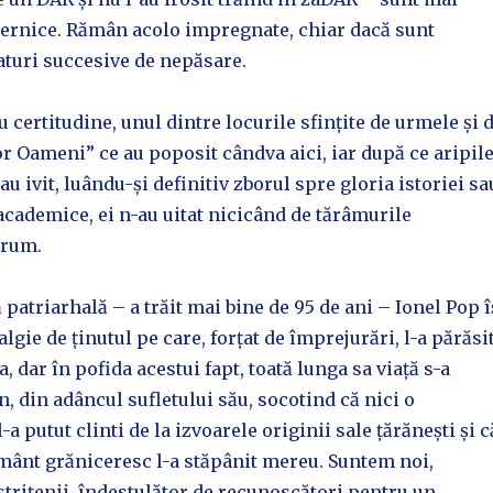
ternice. Rămân acolo impregnate, chiar dacă sunt
aturi succesive de nepăsare.
u certitudine, unul dintre locurile sfințite de urmele și 
 Oameni” ce au poposit cândva aici, iar după ce aripil
-au ivit, luându-și definitiv zborul spre gloria istoriei sa
academice, ei n-au uitat nicicând de tărâmurile
drum.
 patriarhală – a trăit mai bine de 95 de ani – Ionel Pop î
lgie de ținutul pe care, forțat de împrejurări, l-a părăsi
, dar în pofida acestui fapt, toată lunga sa viață s-a
, din adâncul sufletului său, socotind că nici o
a putut clinti de la izvoarele originii sale țărănești și c
ământ grăniceresc l-a stăpânit mereu. Suntem noi,
strițenii, îndestulător de recunoscători pentru un