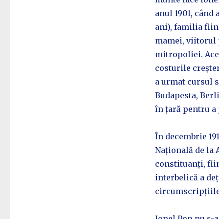
anul 1901, când 
ani), familia fii
mamei, viitorul 
mitropoliei. Ace
costurile creșter
a urmat cursul s
Budapesta, Berli
în țară pentru a
În decembrie 191
Națională de la 
constituanți, fii
interbelică a de
circumscripțiile
Ionel Pop nu s-a