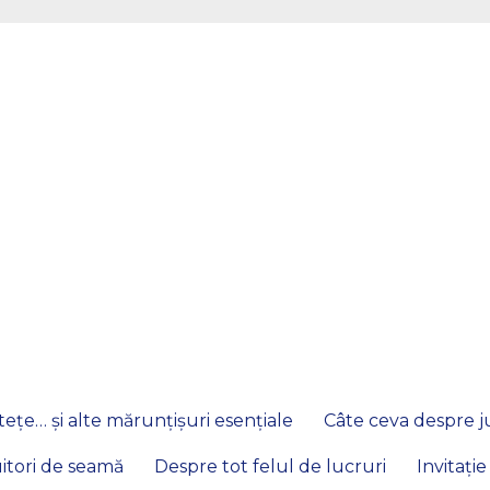
ețe… și alte mărunțișuri esențiale
Câte ceva despre ju
itori de seamă
Despre tot felul de lucruri
Invitație