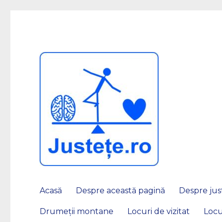
JUSTEȚE
Acasă
Despre această pagină
Despre just
Drumeții montane
Locuri de vizitat
Locu