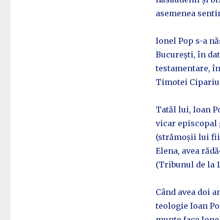
asemenea sentim
Ionel Pop s-a năs
București, în dat
testamentare, în
Timotei Cipariu,
Tatăl lui, Ioan 
vicar episcopal 
(strămoșii lui f
Elena, avea rădă
(Tribunul de la 1
Când avea doi an
teologie Ioan Po
munte face Ionel