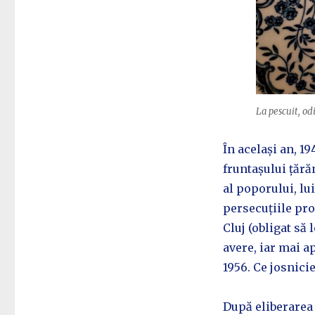
La pescuit, odi
În același an, 19
fruntașului țără
al poporului, lu
persecuțiile pro
Cluj (obligat să 
avere, iar mai a
1956. Ce josnicie
După eliberarea 