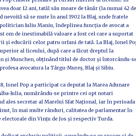
avea doar 12 ani, tatăl său moare de tânăr (la numai 42 d
nd nevoită să se mute în anul 1902 la Blaj, unde fratele
politician Iuliu Maniu, îndeplinea funcția de avocat a
st om de inestimabilă valoare a fost cel care a suportat
ii și educării celor patru orfani de tată. La Blaj, Ionel P
uperior al liceului, după care a făcut dreptul la
n și Munchen, obținând titlul de doctor și întorcându-s
 profesa avocatura la Târgu-Mureș, Blaj și Sibiu.
8, Ionel Pop a participat ca deputat la Marea Adunare
Alba-Iulia, numărându-se printre cei opt notari
nd ales secretar al Marelui Sfat Național, iar în perioada
ținut, în mai multe rânduri, calitatea de parlamentar în
 electorale din Vințu de Jos și respectiv Turda.
 dedicat exclusiv politicii, ocupându-se cu succes și de