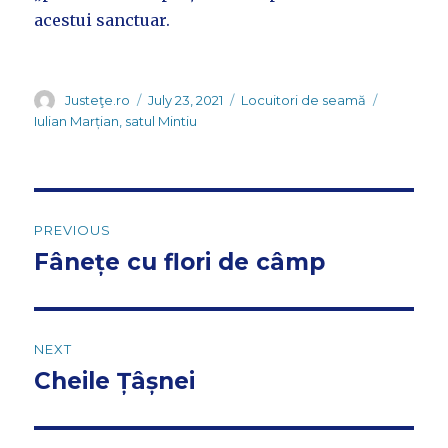
acestui sanctuar.
Author
Posted
Categories
Tags
Justeţe.ro
July 23, 2021
Locuitori de seamă
on
Iulian Marțian
,
satul Mintiu
Post
PREVIOUS
navigation
Fânețe cu flori de câmp
Previous
post:
NEXT
Cheile Țâșnei
Next
post: