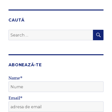
CAUTĂ
SEA
Search
for:
ABONEAZĂ-TE
Name*
Email*