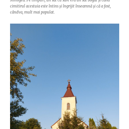
Nimigea. Pe timpuri, un sat cu sare era un sat bogat și când
cimitirul acestuia este întins și îngrijit înseamnă și că a fost,
cândva, mult mai populat.