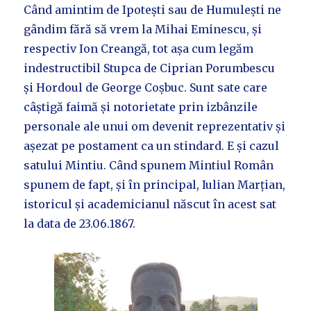
Când amintim de Ipotești sau de Humulești ne
gândim fără să vrem la Mihai Eminescu, și
respectiv Ion Creangă, tot așa cum legăm
indestructibil Stupca de Ciprian Porumbescu
și Hordoul de George Coșbuc. Sunt sate care
câștigă faimă și notorietate prin izbânzile
personale ale unui om devenit reprezentativ și
așezat pe postament ca un stindard. E și cazul
satului Mintiu. Când spunem Mintiul Român
spunem de fapt, și în principal, Iulian Marțian,
istoricul și academicianul născut în acest sat
la data de 23.06.1867.