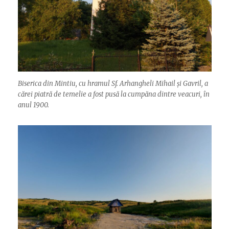
Biserica din Mintiu, cu hramul Sf. Arhangheli Mihail și Gavril, a
cărei piatră de temelie a fost pusă la cumpăna dintre veacuri, în
anul 1900.