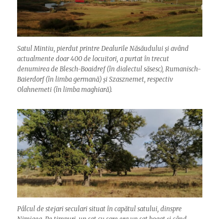
Satul Mintiu, pierdut printre Dealurile Năsăudului și având
actualmente doar 400 de locuitori, a purtat în trecut
denumirea de Blesch-Boaidref (în dialectul săsesc), Rumanisch-
Baierdorf (în limba germană) și Szasznemet, respectiv
Olahnemeti (în limba maghiară).
Pâlcul de stejari seculari situat în capătul satului, dinspre