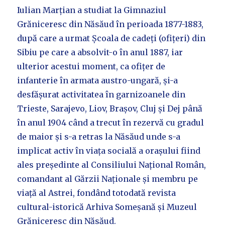
Iulian Marțian a studiat la Gimnaziul
Grăniceresc din Năsăud în perioada 1877-1883,
după care a urmat Școala de cadeți (ofițeri) din
Sibiu pe care a absolvit-o în anul 1887, iar
ulterior acestui moment, ca ofițer de
infanterie în armata austro-ungară, și-a
desfășurat activitatea în garnizoanele din
Trieste, Sarajevo, Liov, Brașov, Cluj și Dej până
în anul 1904 când a trecut în rezervă cu gradul
de maior și s-a retras la Năsăud unde s-a
implicat activ în viața socială a orașului fiind
ales președinte al Consiliului Național Român,
comandant al Gărzii Naționale și membru pe
viață al Astrei, fondând totodată revista
cultural-istorică Arhiva Someșană și Muzeul
Grăniceresc din Năsăud.