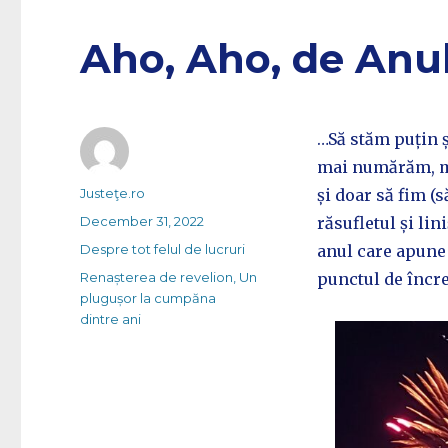
Aho, Aho, de Anu
…Să stăm puțin ș
mai numărăm, m
Author
Justeţe.ro
și doar să fim (
Posted
December 31, 2022
răsufletul și lin
on
Categories
Despre tot felul de lucruri
anul care apune 
Tags
Renașterea de revelion
,
Un
punctul de încr
plugușor la cumpăna
dintre ani