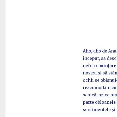
Aho, aho de Anu
început, să desc
neîntrebuințare 
nostru și să stă
ochii se obișnui
reacomodăm cu no
scoică, orice o
parte obloanele 
sentimentele și