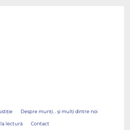
stiție
Despre munți… și mulți dintre noi
 la lectură
Contact