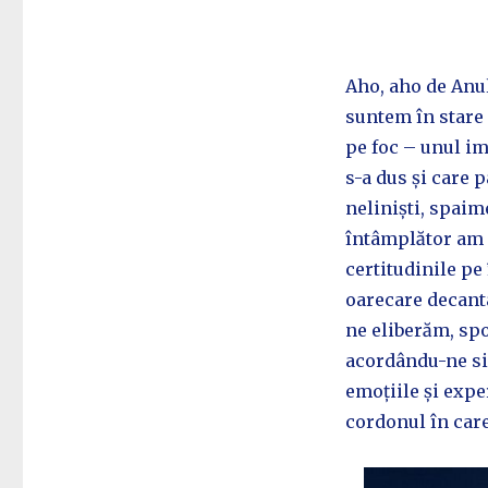
Aho, aho de Anul
suntem în stare 
pe foc – unul im
s-a dus și care p
neliniști, spaime
întâmplător am c
certitudinile pe
oarecare decanta
ne eliberăm, spo
acordându-ne sin
emoțiile și expe
cordonul în care