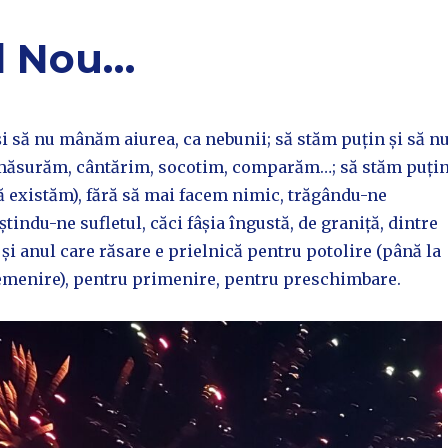
l Nou…
i să nu mânăm aiurea, ca nebunii; să stăm puțin și să n
ăsurăm, cântărim, socotim, comparăm…; să stăm puți
să existăm), fără să mai facem nimic, trăgându-ne
iștindu-ne sufletul, căci fâșia îngustă, de graniță, dintre
și anul care răsare e prielnică pentru potolire (până la
emenire), pentru primenire, pentru preschimbare.