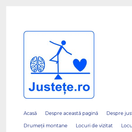
JUSTEȚE
Acasă
Despre această pagină
Despre just
Drumeții montane
Locuri de vizitat
Locu