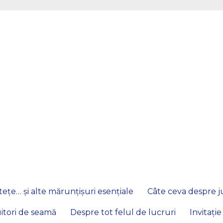
ețe… și alte mărunțișuri esențiale
Câte ceva despre ju
itori de seamă
Despre tot felul de lucruri
Invitație