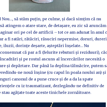
 Nou…, să stăm puțin, pe culme, și dacă simțim că nu
să atingem o atare stare, de detașare, eu zic să aruncăm
aginar ori pe cel de artificii – tot ce am adunat în anul 
ar a fi ratări, rătăciri, răsuciri nepermise, doruri, dureri
, iluzii, dorințe deșarte, așteptări înșelate… Nu
onsemnat că par a fi (felurite rebuturi și reziduuri), că
 încadrări și pe rostul ascuns al încercărilor necesită o
re și depărtare. Dar până la deplina tălmăcire, putem s
vedindu-ne nouă înșine (cu capul în poala noului an) și
guri canonul de a pune cruce și de a da la spate
riențele cu iz traumatizant, dezlegându-ne definitiv de
 stau agățate toate aceste tinichele zornăitoare.