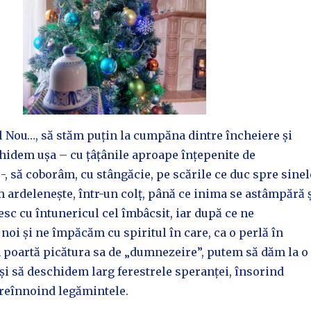
l Nou…, să stăm puțin la cumpăna dintre încheiere și
hidem ușa – cu țâțânile aproape înțepenite de
-, să coborâm, cu stângăcie, pe scările ce duc spre sinel
m ardelenește, într-un colț, până ce inima se astâmpără 
esc cu întunericul cel îmbâcsit, iar după ce ne
i și ne împăcăm cu spiritul în care, ca o perlă în
m poartă picătura sa de „dumnezeire”, putem să dăm la o
și să deschidem larg ferestrele speranței, însorind
 reînnoind legămintele.