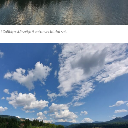
 Colibița stă spășită vatra vechiului sat.