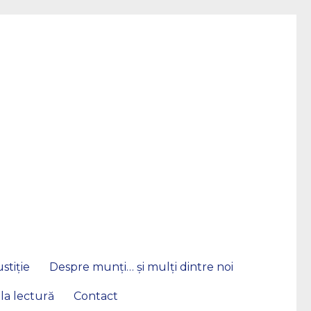
stiție
Despre munți… și mulți dintre noi
 la lectură
Contact