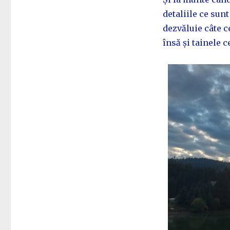
detaliile ce sun
dezvăluie câte c
însă și tainele 