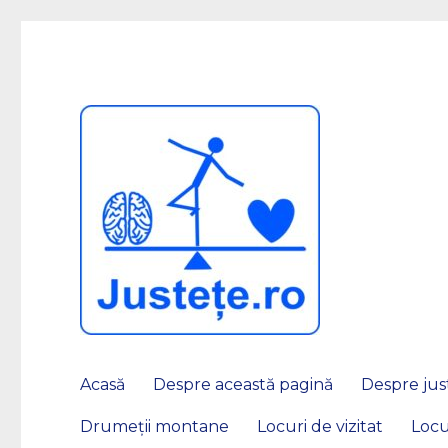
JUSTEȚE
Acasă
Despre această pagină
Despre just
Drumeții montane
Locuri de vizitat
Locu