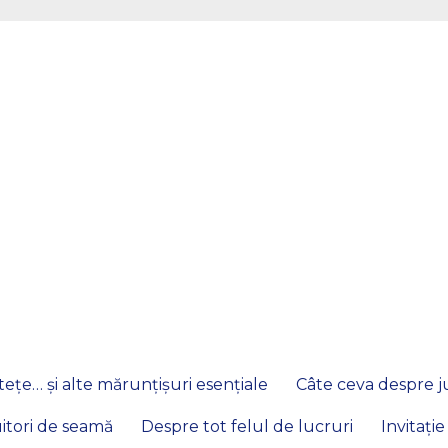
ețe… și alte mărunțișuri esențiale
Câte ceva despre ju
itori de seamă
Despre tot felul de lucruri
Invitație