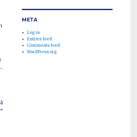
META
m
Log in
Entries feed
Comments feed
WordPress.org
r
–
că
e”