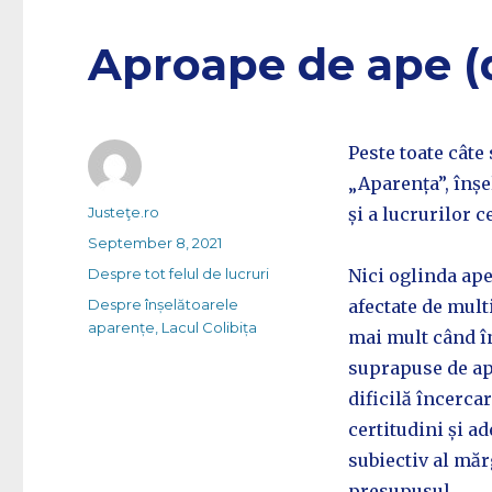
Aproape de ape (
Peste toate câte
„Aparența”, înșe
Author
Justeţe.ro
și a lucrurilor 
Posted
September 8, 2021
on
Categories
Despre tot felul de lucruri
Nici oglinda apei
Tags
Despre înșelătoarele
afectate de mult
aparențe
,
Lacul Colibița
mai mult când în
suprapuse de apa
dificilă încercar
certitudini și ad
subiectiv al măr
presupusul.