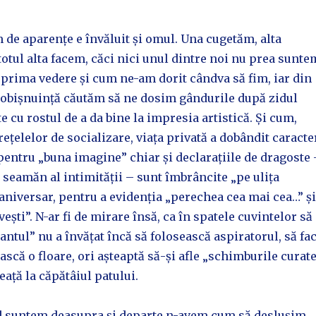
de aparențe e învăluit și omul. Una cugetăm, alta
otul alta facem, căci nici unul dintre noi nu prea sunte
prima vedere și cum ne-am dorit cândva să fim, iar din
n obișnuință căutăm să ne dosim gândurile după zidul
e cu rostul de a da bine la impresia artistică. Și cum,
rețelelor de socializare, viața privată a dobândit caracte
 pentru „buna imagine” chiar și declarațiile de dragoste 
 seamăn al intimității – sunt îmbrâncite „pe ulița
s aniversar, pentru a evidenția „perechea cea mai cea…” și
ești”. N-ar fi de mirare însă, ca în spatele cuvintelor să
antul” nu a învățat încă să folosească aspiratorul, să fa
iască o floare, ori așteaptă să-și afle „schimburile curat
eață la căpătâiul patului.
d suntem deasupra și departe n-avem cum să deslușim