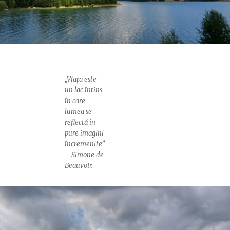
„Viața este
un lac întins
în care
lumea se
reflectă în
pure imagini
încremenite”
– Simone de
Beauvoir.