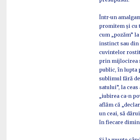
Într-un amalgam 
promitem și cu t
cum „pozăm” la 
instinct sau di
cuvintelor rostit
prin mijlocirea 
public, în lupta
sublimul fără de
satului”, la cea
„iubirea ca-n pov
aflăm că „declar
un ceai, să dăru
în fiecare dimin
Și la munte cân