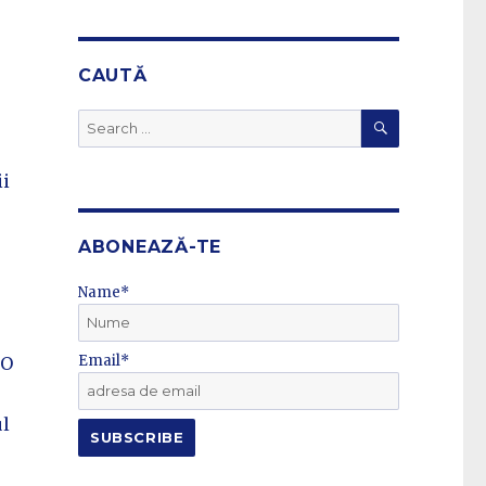
CAUTĂ
SEARCH
Search
for:
ii
ABONEAZĂ-TE
Name*
Email*
 O
ul