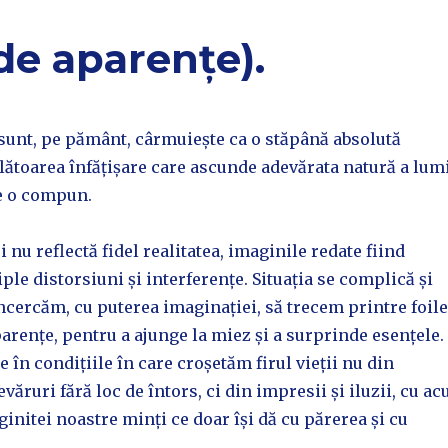
de aparențe).
 sunt, pe pământ, cârmuiește ca o stăpână absolută
lătoarea înfățișare care ascunde adevărata natură a lum
ce o compun.
 nu reflectă fidel realitatea, imaginile redate fiind
iple distorsiuni și interferențe. Situația se complică și
cercăm, cu puterea imaginației, să trecem printre foile
rențe, pentru a ajunge la miez și a surprinde esențele.
e în condițiile în care croșetăm firul vieții nu din
evăruri fără loc de întors, ci din impresii și iluzii, cu ac
ginitei noastre minți ce doar își dă cu părerea și cu