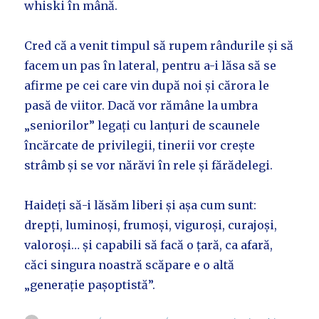
whiski în mână.
Cred că a venit timpul să rupem rândurile și să
facem un pas în lateral, pentru a-i lăsa să se
afirme pe cei care vin după noi și cărora le
pasă de viitor. Dacă vor rămâne la umbra
„seniorilor” legați cu lanțuri de scaunele
încărcate de privilegii, tinerii vor crește
strâmb și se vor nărăvi în rele și fărădelegi.
Haideți să-i lăsăm liberi și așa cum sunt:
drepți, luminoși, frumoși, viguroși, curajoși,
valoroși… și capabili să facă o țară, ca afară,
căci singura noastră scăpare e o altă
„generație pașoptistă”.