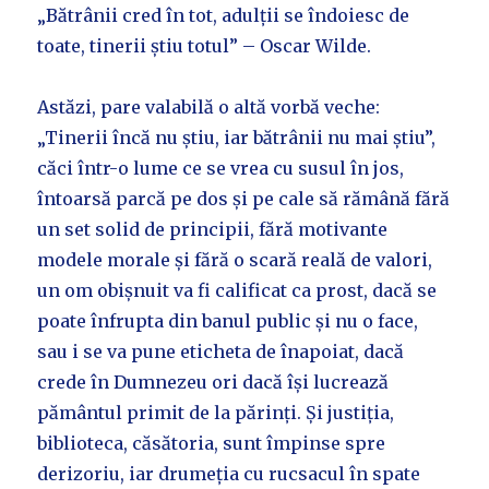
„Bătrânii cred în tot, adulții se îndoiesc de
toate, tinerii știu totul” – Oscar Wilde.
Astăzi, pare valabilă o altă vorbă veche:
„Tinerii încă nu știu, iar bătrânii nu mai știu”,
căci într-o lume ce se vrea cu susul în jos,
întoarsă parcă pe dos și pe cale să rămână fără
un set solid de principii, fără motivante
modele morale și fără o scară reală de valori,
un om obișnuit va fi calificat ca prost, dacă se
poate înfrupta din banul public și nu o face,
sau i se va pune eticheta de înapoiat, dacă
crede în Dumnezeu ori dacă își lucrează
pământul primit de la părinți. Și justiția,
biblioteca, căsătoria, sunt împinse spre
derizoriu, iar drumeția cu rucsacul în spate