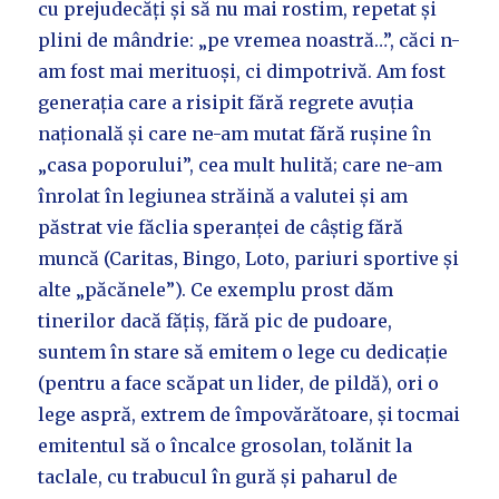
cu prejudecăți și să nu mai rostim, repetat și
plini de mândrie: „pe vremea noastră…”, căci n-
am fost mai merituoși, ci dimpotrivă. Am fost
generația care a risipit fără regrete avuția
națională și care ne-am mutat fără rușine în
„casa poporului”, cea mult hulită; care ne-am
înrolat în legiunea străină a valutei și am
păstrat vie făclia speranței de câștig fără
muncă (Caritas, Bingo, Loto, pariuri sportive și
alte „păcănele”). Ce exemplu prost dăm
tinerilor dacă fățiș, fără pic de pudoare,
suntem în stare să emitem o lege cu dedicație
(pentru a face scăpat un lider, de pildă), ori o
lege aspră, extrem de împovărătoare, și tocmai
emitentul să o încalce grosolan, tolănit la
taclale, cu trabucul în gură și paharul de