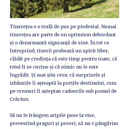
Tinerețea e o trufă de pus pe piedestal. Numai
tinerețea are parte de un optimism debordant
și o dezarmantă siguranță de sine. În tot ce
întreprind, tinerii probează un spirit liber,
clădit pe credința că este timp pentru toate, că
totul li se cuvine și că nimic nu le este
îngrădit. Și mai știu ceva: că surprizele și
izbânzile îi așteaptă la porțile destinului, cum
pe vremuri îi așteptau cadourile sub pomul de
Crăciun.
Să nu le frângem aripile puse la vise,
prevestind praguri și poveri, să nu-i pângărim