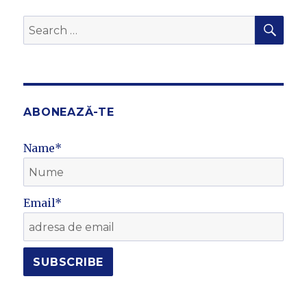
SEA
Search
for:
ABONEAZĂ-TE
Name*
Email*