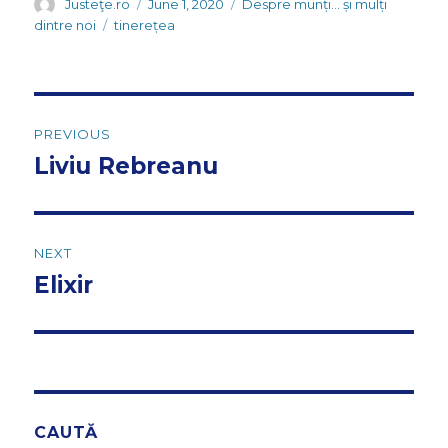
Author
Posted
Categories
Justeţe.ro
June 1, 2020
Despre munți... și mulți
on
Tags
dintre noi
tinerețea
Post
PREVIOUS
navigation
Liviu Rebreanu
Previous
post:
NEXT
Elixir
Next
post:
CAUTĂ