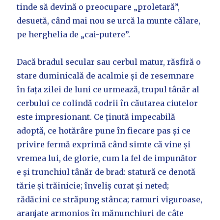
tinde să devină o preocupare „proletară”,
desuetă, când mai nou se urcă la munte călare,
pe herghelia de „cai-putere”.
Dacă bradul secular sau cerbul matur, răsfiră o
stare duminicală de acalmie și de resemnare
în fața zilei de luni ce urmează, trupul tânăr al
cerbului ce colindă codrii în căutarea ciutelor
este impresionant. Ce ținută impecabilă
adoptă, ce hotărâre pune în fiecare pas și ce
privire fermă exprimă când simte că vine și
vremea lui, de glorie, cum la fel de impunător
e și trunchiul tânăr de brad: statură ce denotă
tărie și trăinicie; înveliș curat și neted;
rădăcini ce străpung stânca; ramuri viguroase,
aranjate armonios în mănunchiuri de câte