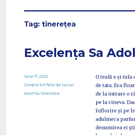
Tag:
tinerețea
Excelența Sa Ado
Posted
June 17, 2022
O trufă e și tufa
on
Categories
Despre tot felul de lucruri
de tata. Era floar
Tags
Iasomia
,
tinerețea
de la intrare o 
pe la cineva. Da
înflorire și pe 
adulmeca parfumu
denumirea ei ști