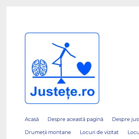
JUSTEȚE
Acasă
Despre această pagină
Despre just
Drumeții montane
Locuri de vizitat
Locu