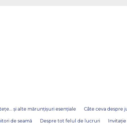
ețe… și alte mărunțișuri esențiale
Câte ceva despre ju
itori de seamă
Despre tot felul de lucruri
Invitație