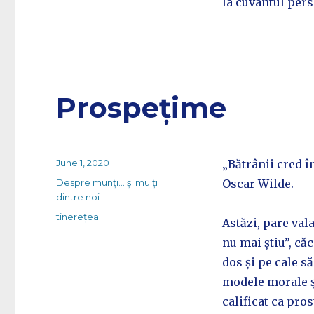
la cuvântul per
Prospețime
Posted
June 1, 2020
„Bătrânii cred în
on
Categories
Despre munți... și mulți
Oscar Wilde.
dintre noi
Tags
tinerețea
Astăzi, pare vala
nu mai știu”, căc
dos și pe cale s
modele morale și
calificat ca pros