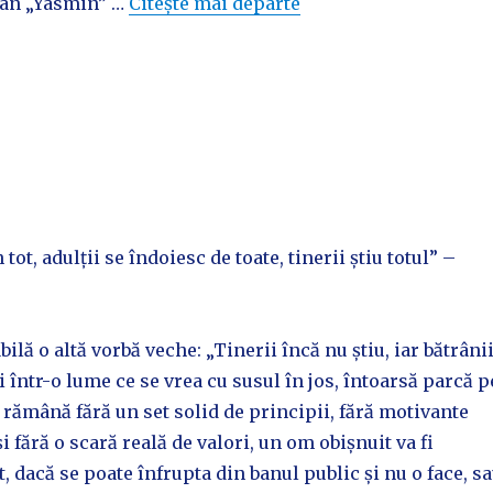
san „Yasmin” …
Citește mai departe
 tot, adulții se îndoiesc de toate, tinerii știu totul” –
bilă o altă vorbă veche: „Tinerii încă nu știu, iar bătrâni
i într-o lume ce se vrea cu susul în jos, întoarsă parcă p
ă rămână fără un set solid de principii, fără motivante
 fără o scară reală de valori, un om obișnuit va fi
t, dacă se poate înfrupta din banul public și nu o face, s