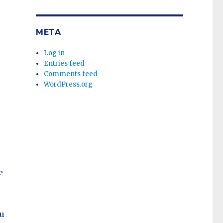
META
Log in
Entries feed
Comments feed
WordPress.org
i
e
au