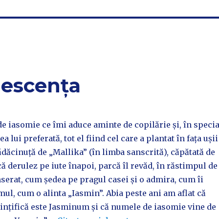
lescența
 de iasomie ce îmi aduce aminte de copilărie și, în specia
ea lui preferată, tot el fiind cel care a plantat în fața ușii
rădăcinuță de „Mallika” (în limba sanscrită), căpătată de
că derulez pe iute înapoi, parcă îl revăd, în răstimpul de
înserat, cum ședea pe pragul casei și o admira, cum îi
l, cum o alinta „Iasmin”. Abia peste ani am aflat că
ințifică este Jasminum și că numele de iasomie vine de