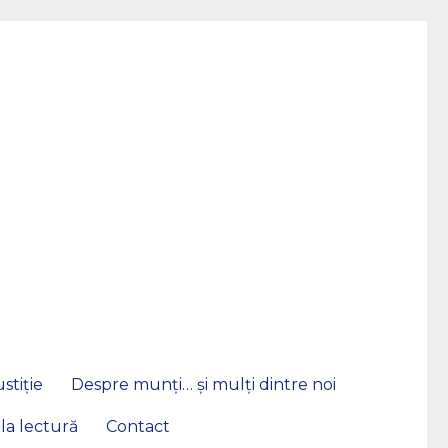
stiție
Despre munți… și mulți dintre noi
 la lectură
Contact