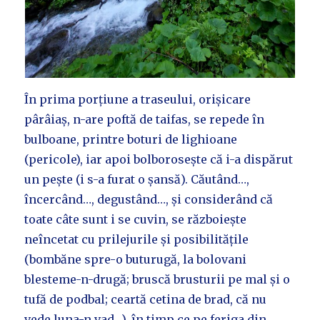
În prima porțiune a traseului, orișicare
pârâiaș, n-are poftă de taifas, se repede în
bulboane, printre boturi de lighioane
(pericole), iar apoi bolborosește că i-a dispărut
un pește (i s-a furat o șansă). Căutând…,
încercând…, degustând…, și considerând că
toate câte sunt i se cuvin, se războiește
neîncetat cu prilejurile și posibilitățile
(bombăne spre-o buturugă, la bolovani
blesteme-n-drugă; bruscă brusturii pe mal și o
tufă de podbal; ceartă cetina de brad, că nu
vede luna-n vad…), în timp ce pe feriga din