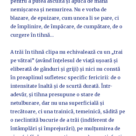
pentru a putea asculta și apuca de mână
nemișcarea și nemurirea. Nu e vorba de
blazare, de epuizare, cum unora li se pare, ci
de împlinire, de împăcare, de cumpătare, de o
curgere în tihnă…
A trăi în tihnă clipa nu echivalează cu un „trai
pe vătrai” (având înțelesul de viață ușoară și
eliberată de gânduri și griji) și nici nu constă
în preaplinul sufletesc specific fericirii: de o
intensitate înaltă și de scurtă durată. Într-
adevăr, și tihna presupune o stare de
netulburare, dar nu una superficială și
trecătoare, ci una trainică, temeinică, sădită pe
o neclintită bucurie de a trăi (indiferent de
întâmplări și împrejurări), pe mulțumirea de