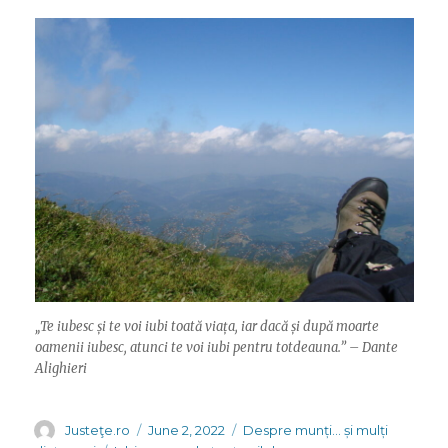
„Te iubesc și te voi iubi toată viața, iar dacă și după moarte
oamenii iubesc, atunci te voi iubi pentru totdeauna.” – Dante
Alighieri
Author
Posted
Categories
Justeţe.ro
June 2, 2022
Despre munți... și mulți