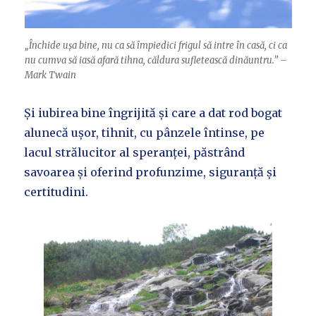
„Închide ușa bine, nu ca să împiedici frigul să intre în casă, ci ca
nu cumva să iasă afară tihna, căldura sufletească dinăuntru.” –
Mark Twain
Și iubirea bine îngrijită și care a dat rod bogat
alunecă ușor, tihnit, cu pânzele întinse, pe
lacul strălucitor al speranței, păstrând
savoarea și oferind profunzime, siguranță și
certitudini.