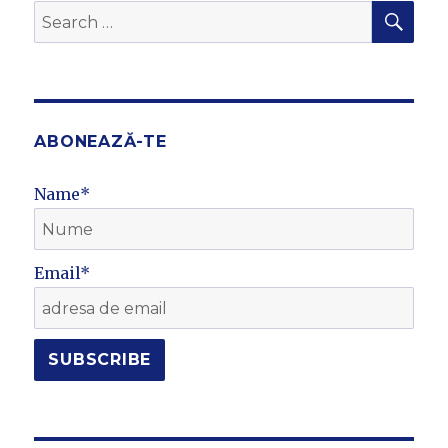
SEA
Search
for:
ABONEAZĂ-TE
Name*
Email*