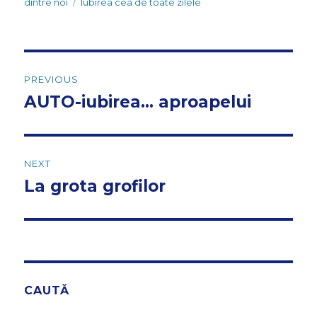
on
Tags
dintre noi
Iubirea cea de toate zilele
Post
PREVIOUS
navigation
AUTO-iubirea… aproapelui
Previous
post:
NEXT
La grota grofilor
Next
post:
CAUTĂ