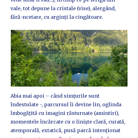
vale, tot depune la cristale (vise), alergând,
fără-ncetare, cu arginți la cingătoare.
Abia mai apoi – când simțurile sunt
îndestulate -, parcursul îi devine lin, oglinda
îmbogățită cu imagini răsturnate (amintiri),
momentele încărcate cu o liniște clară, curată,
atemporală, extatică, pusă parcă intenționat