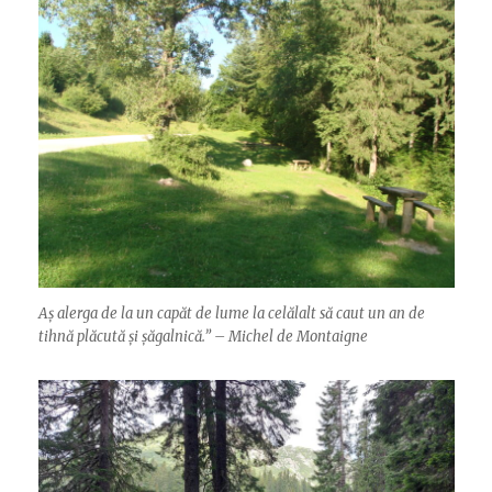
Aș alerga de la un capăt de lume la celălalt să caut un an de
tihnă plăcută și șăgalnică.” – Michel de Montaigne