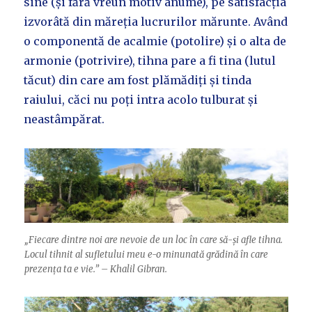
sine (și fără vreun motiv anume), pe satisfacția
izvorâtă din măreția lucrurilor mărunte. Având
o componentă de acalmie (potolire) și o alta de
armonie (potrivire), tihna pare a fi tina (lutul
tăcut) din care am fost plămădiți și tinda
raiului, căci nu poți intra acolo tulburat și
neastâmpărat.
„Fiecare dintre noi are nevoie de un loc în care să-și afle tihna.
Locul tihnit al sufletului meu e-o minunată grădină în care
prezența ta e vie.” – Khalil Gibran.