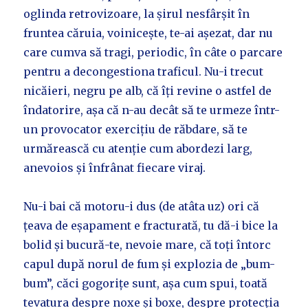
oglinda retrovizoare, la șirul nesfârșit în
fruntea căruia, voinicește, te-ai așezat, dar nu
care cumva să tragi, periodic, în câte o parcare
pentru a decongestiona traficul. Nu-i trecut
nicăieri, negru pe alb, că îți revine o astfel de
îndatorire, așa că n-au decât să te urmeze într-
un provocator exercițiu de răbdare, să te
urmărească cu atenție cum abordezi larg,
anevoios și înfrânat fiecare viraj.
Nu-i bai că motoru-i dus (de atâta uz) ori că
țeava de eșapament e fracturată, tu dă-i bice la
bolid și bucură-te, nevoie mare, că toți întorc
capul după norul de fum și explozia de „bum-
bum”, căci gogorițe sunt, așa cum spui, toată
tevatura despre noxe și boxe, despre protecția