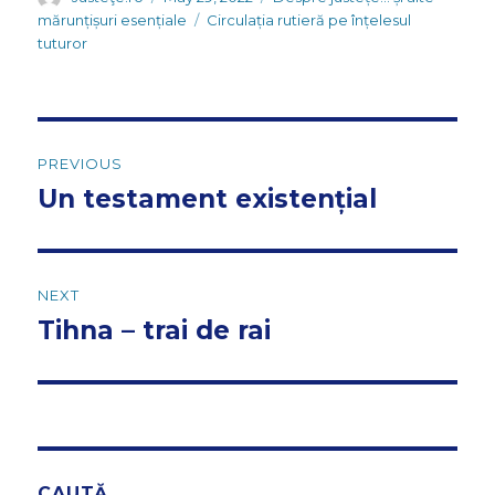
on
Tags
mărunțișuri esențiale
Circulația rutieră pe înțelesul
tuturor
Post
PREVIOUS
navigation
Un testament existențial
Previous
post:
NEXT
Tihna – trai de rai
Next
post:
CAUTĂ