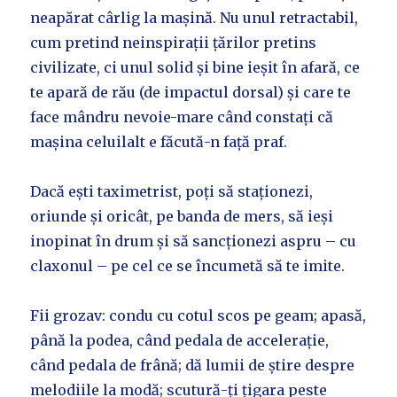
neapărat cârlig la mașină. Nu unul retractabil,
cum pretind neinspirații țărilor pretins
civilizate, ci unul solid și bine ieșit în afară, ce
te apară de rău (de impactul dorsal) și care te
face mândru nevoie-mare când constați că
mașina celuilalt e făcută-n față praf.
Dacă ești taximetrist, poți să staționezi,
oriunde și oricât, pe banda de mers, să ieși
inopinat în drum și să sancționezi aspru – cu
claxonul – pe cel ce se încumetă să te imite.
Fii grozav: condu cu cotul scos pe geam; apasă,
până la podea, când pedala de accelerație,
când pedala de frână; dă lumii de știre despre
melodiile la modă; scutură-ți țigara peste