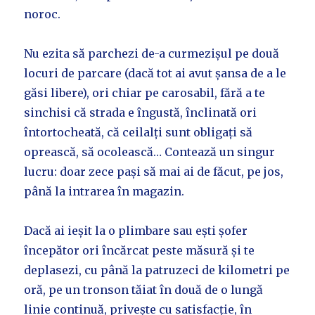
noroc.
Nu ezita să parchezi de-a curmezișul pe două
locuri de parcare (dacă tot ai avut șansa de a le
găsi libere), ori chiar pe carosabil, fără a te
sinchisi că strada e îngustă, înclinată ori
întortocheată, că ceilalți sunt obligați să
oprească, să ocolească… Contează un singur
lucru: doar zece pași să mai ai de făcut, pe jos,
până la intrarea în magazin.
Dacă ai ieșit la o plimbare sau ești șofer
începător ori încărcat peste măsură și te
deplasezi, cu până la patruzeci de kilometri pe
oră, pe un tronson tăiat în două de o lungă
linie continuă, privește cu satisfacție, în