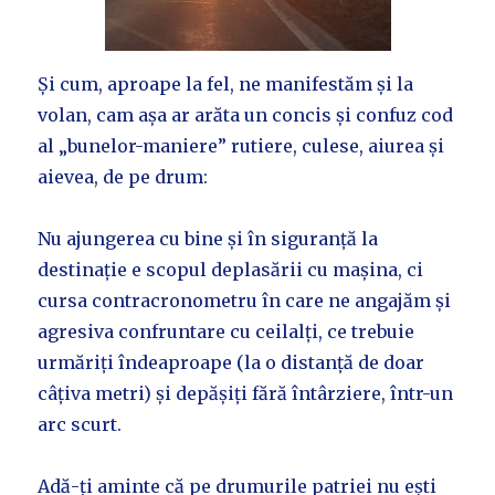
Și cum, aproape la fel, ne manifestăm și la
volan, cam așa ar arăta un concis și confuz cod
al „bunelor-maniere” rutiere, culese, aiurea și
aievea, de pe drum:
Nu ajungerea cu bine și în siguranță la
destinație e scopul deplasării cu mașina, ci
cursa contracronometru în care ne angajăm și
agresiva confruntare cu ceilalți, ce trebuie
urmăriți îndeaproape (la o distanță de doar
câțiva metri) și depășiți fără întârziere, într-un
arc scurt.
Adă-ți aminte că pe drumurile patriei nu ești