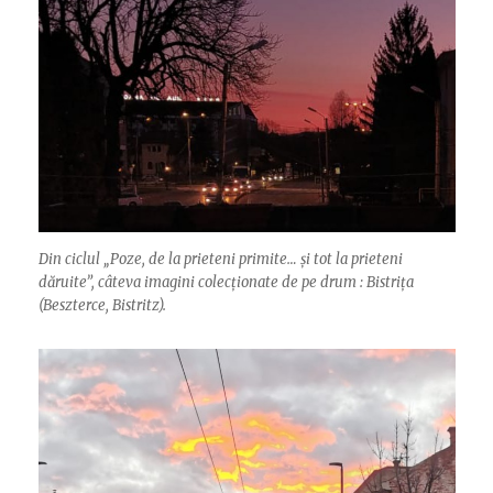
Din ciclul „Poze, de la prieteni primite… și tot la prieteni
dăruite”, câteva imagini colecționate de pe drum : Bistrița
(Beszterce, Bistritz).