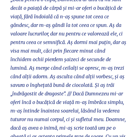
decât o paiață de cârpă și mi-ar oferi o bucățică de
viață, fără îndoială că n-aș spune tot ceea ce
gândesc, dar m-aș gândi la tot ceea ce spun. Aș da
valoare lucrurilor, dar nu pentru ce valorează ele, ci
pentru ceea ce semnifică. Aș dormi mai puțin, dar aș
visa mai mult, căci prin fiecare minut când
închidem ochii pierdem șaizeci de secunde de
lumină. Aș merge când ceilalți se opresc, m-aș trezi
când alții adorm. Aș asculta când alții vorbesc, și aș
savura o înghețată bună de ciocolată. Și aș trăi
„îndrăgostit de dragoste”. /// Dacă Dumnezeu mi-ar
oferi încă o bucățică de viață m-aș îmbrăca simplu,
m-aș întinde înaintea soarelui, lăsând la vederea
tuturor nu numai corpul, ci și sufletul meu. Doamne,
dacă aș avea o inimă, mi-aș scrie toată ura pe o
gheață și aș aștepta primele raze de soare. Cu un vis