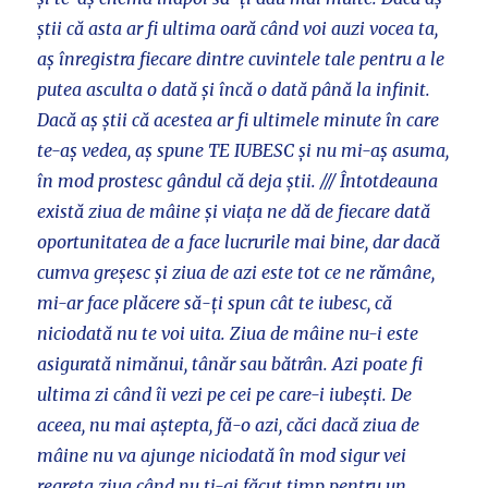
știi că asta ar fi ultima oară când voi auzi vocea ta,
aș înregistra fiecare dintre cuvintele tale pentru a le
putea asculta o dată și încă o dată până la infinit.
Dacă aș știi că acestea ar fi ultimele minute în care
te-aș vedea, aș spune TE IUBESC și nu mi-aș asuma,
în mod prostesc gândul că deja știi. /// Întotdeauna
există ziua de mâine și viața ne dă de fiecare dată
oportunitatea de a face lucrurile mai bine, dar dacă
cumva greșesc și ziua de azi este tot ce ne rămâne,
mi-ar face plăcere să-ți spun cât te iubesc, că
niciodată nu te voi uita. Ziua de mâine nu-i este
asigurată nimănui, tânăr sau bătrân. Azi poate fi
ultima zi când îi vezi pe cei pe care-i iubești. De
aceea, nu mai aștepta, fă-o azi, căci dacă ziua de
mâine nu va ajunge niciodată în mod sigur vei
regreta ziua când nu ți-ai făcut timp pentru un