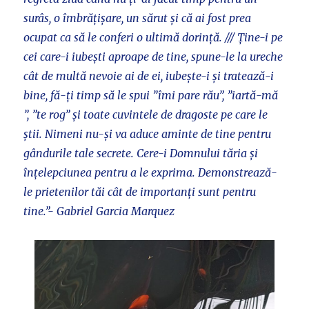
surâs, o îmbrățișare, un sărut și că ai fost prea
ocupat ca să le conferi o ultimă dorință. /// Ține-i pe
cei care-i iubești aproape de tine, spune-le la ureche
cât de multă nevoie ai de ei, iubește-i și tratează-i
bine, fă-ți timp să le spui ”îmi pare rău”, ”iartă-mă
”, ”te rog” și toate cuvintele de dragoste pe care le
știi. Nimeni nu-și va aduce aminte de tine pentru
gândurile tale secrete. Cere-i Domnului tăria și
înțelepciunea pentru a le exprima. Demonstrează-
le prietenilor tăi cât de importanți sunt pentru
tine.”- Gabriel Garcia Marquez