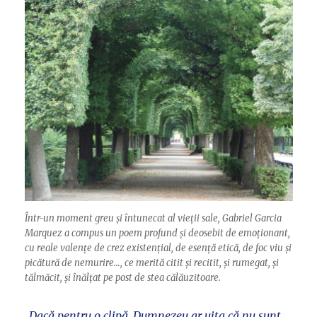
Într-un moment greu și întunecat al vieții sale, Gabriel Garcia
Marquez a compus un poem profund și deosebit de emoționant,
cu reale valențe de crez existențial, de esență etică, de foc viu și
picătură de nemurire…, ce merită citit și recitit, și rumegat, și
tălmăcit, și înălțat pe post de stea călăuzitoare.
„Dacă pentru o clipă, Dumnezeu ar uita că nu sunt