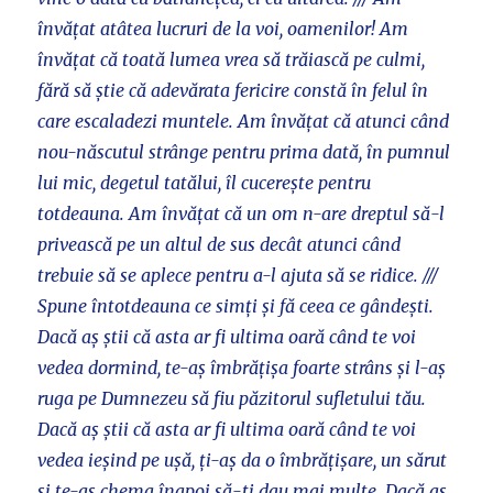
învățat atâtea lucruri de la voi, oamenilor! Am
învățat că toată lumea vrea să trăiască pe culmi,
fără să știe că adevărata fericire constă în felul în
care escaladezi muntele. Am învățat că atunci când
nou-născutul strânge pentru prima dată, în pumnul
lui mic, degetul tatălui, îl cucerește pentru
totdeauna. Am învățat că un om n-are dreptul să-l
privească pe un altul de sus decât atunci când
trebuie să se aplece pentru a-l ajuta să se ridice. ///
Spune întotdeauna ce simți și fă ceea ce gândești.
Dacă aș știi că asta ar fi ultima oară când te voi
vedea dormind, te-aș îmbrățișa foarte strâns și l-aș
ruga pe Dumnezeu să fiu păzitorul sufletului tău.
Dacă aș știi că asta ar fi ultima oară când te voi
vedea ieșind pe ușă, ți-aș da o îmbrățișare, un sărut
și te-aș chema înapoi să-ți dau mai multe. Dacă aș