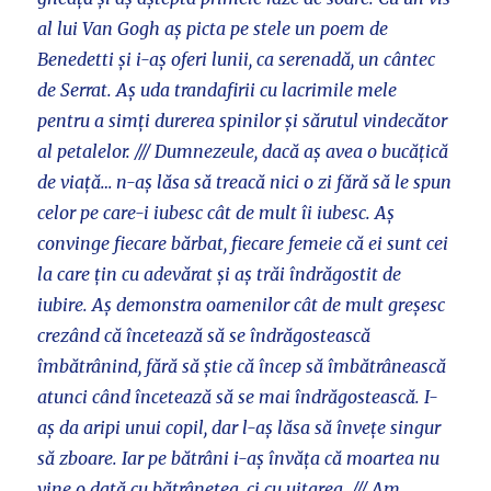
al lui Van Gogh aș picta pe stele un poem de
Benedetti și i-aș oferi lunii, ca serenadă, un cântec
de Serrat. Aș uda trandafirii cu lacrimile mele
pentru a simți durerea spinilor și sărutul vindecător
al petalelor. /// Dumnezeule, dacă aș avea o bucățică
de viață… n-aș lăsa să treacă nici o zi fără să le spun
celor pe care-i iubesc cât de mult îi iubesc. Aș
convinge fiecare bărbat, fiecare femeie că ei sunt cei
la care țin cu adevărat și aș trăi îndrăgostit de
iubire. Aș demonstra oamenilor cât de mult greșesc
crezând că încetează să se îndrăgostească
îmbătrânind, fără să știe că încep să îmbătrânească
atunci când încetează să se mai îndrăgostească. I-
aș da aripi unui copil, dar l-aș lăsa să învețe singur
să zboare. Iar pe bătrâni i-aș învăța că moartea nu
vine o dată cu bătrânețea, ci cu uitarea. /// Am