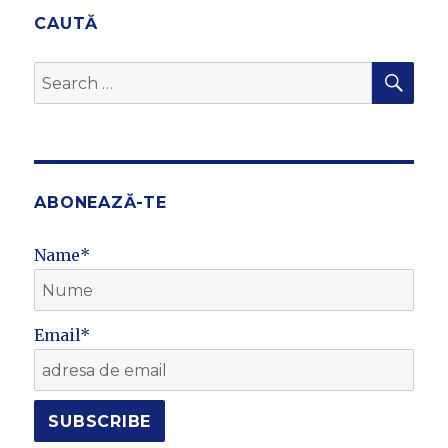
CAUTĂ
SEA
Search
for:
ABONEAZĂ-TE
Name*
Email*