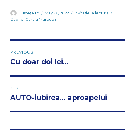
Author
Posted
Categories
Tags
Justeţe.ro
May 26, 2022
Invitație la lectură
on
Gabriel Garcia Marquez
Post
PREVIOUS
navigation
Cu doar doi lei…
Previous
post:
NEXT
AUTO-iubirea… aproapelui
Next
post: