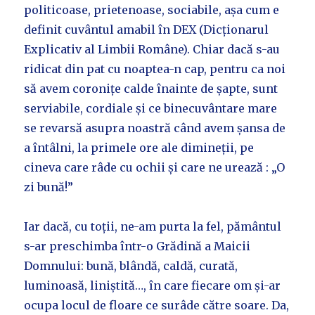
politicoase, prietenoase, sociabile, așa cum e
definit cuvântul amabil în DEX (Dicționarul
Explicativ al Limbii Române). Chiar dacă s-au
ridicat din pat cu noaptea-n cap, pentru ca noi
să avem coronițe calde înainte de șapte, sunt
serviabile, cordiale și ce binecuvântare mare
se revarsă asupra noastră când avem șansa de
a întâlni, la primele ore ale dimineții, pe
cineva care râde cu ochii și care ne urează : „O
zi bună!”
Iar dacă, cu toții, ne-am purta la fel, pământul
s-ar preschimba într-o Grădină a Maicii
Domnului: bună, blândă, caldă, curată,
luminoasă, liniștită…, în care fiecare om și-ar
ocupa locul de floare ce surâde către soare. Da,