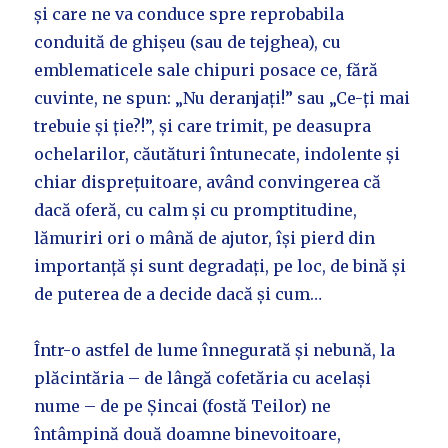
și care ne va conduce spre reprobabila
conduită de ghișeu (sau de tejghea), cu
emblematicele sale chipuri posace ce, fără
cuvinte, ne spun: „Nu deranjați!” sau „Ce-ți mai
trebuie și ție?!”, și care trimit, pe deasupra
ochelarilor, căutături întunecate, indolente și
chiar disprețuitoare, având convingerea că
dacă oferă, cu calm și cu promptitudine,
lămuriri ori o mână de ajutor, își pierd din
importanță și sunt degradați, pe loc, de bină și
de puterea de a decide dacă și cum…
Într-o astfel de lume înnegurată și nebună, la
plăcintăria – de lângă cofetăria cu același
nume – de pe Șincai (fostă Teilor) ne
întâmpină două doamne binevoitoare,