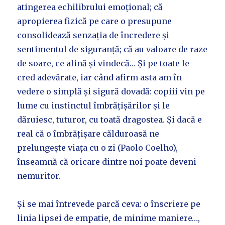
atingerea echilibrului emoțional; că
apropierea fizică pe care o presupune
consolidează senzația de încredere și
sentimentul de siguranță; că au valoare de raze
de soare, ce alină și vindecă… Și pe toate le
cred adevărate, iar când afirm asta am în
vedere o simplă și sigură dovadă: copiii vin pe
lume cu instinctul îmbrățișărilor și le
dăruiesc, tuturor, cu toată dragostea. Și dacă e
real că o îmbrățișare călduroasă ne
prelungește viața cu o zi (Paolo Coelho),
înseamnă că oricare dintre noi poate deveni
nemuritor.
Și se mai întrevede parcă ceva: o înscriere pe
linia lipsei de empatie, de minime maniere…,