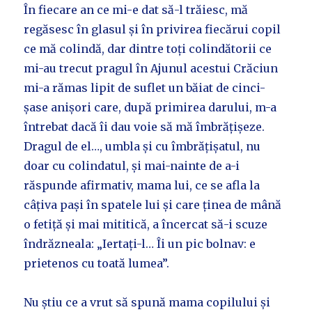
În fiecare an ce mi-e dat să-l trăiesc, mă
regăsesc în glasul și în privirea fiecărui copil
ce mă colindă, dar dintre toți colindătorii ce
mi-au trecut pragul în Ajunul acestui Crăciun
mi-a rămas lipit de suflet un băiat de cinci-
șase anișori care, după primirea darului, m-a
întrebat dacă îi dau voie să mă îmbrățișeze.
Dragul de el…, umbla și cu îmbrățișatul, nu
doar cu colindatul, și mai-nainte de a-i
răspunde afirmativ, mama lui, ce se afla la
câțiva pași în spatele lui și care ținea de mână
o fetiță și mai mititică, a încercat să-i scuze
îndrăzneala: „Iertați-l… Îi un pic bolnav: e
prietenos cu toată lumea”.
Nu știu ce a vrut să spună mama copilului și