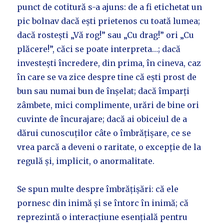
punct de cotitură s-a ajuns: de a fi etichetat un
pic bolnav dacă ești prietenos cu toată lumea;
dacă rostești „Vă rog!” sau „Cu drag!” ori „Cu
plăcere!”, căci se poate interpreta…; dacă
investești încredere, din prima, în cineva, caz
în care se va zice despre tine că ești prost de
bun sau numai bun de înșelat; dacă împarți
zâmbete, mici complimente, urări de bine ori
cuvinte de încurajare; dacă ai obiceiul de a
dărui cunoscuților câte o îmbrățișare, ce se
vrea parcă a deveni o raritate, o excepție de la
regulă și, implicit, o anormalitate.
Se spun multe despre îmbrățișări: că ele
pornesc din inimă și se întorc în inimă; că
reprezintă o interacțiune esențială pentru