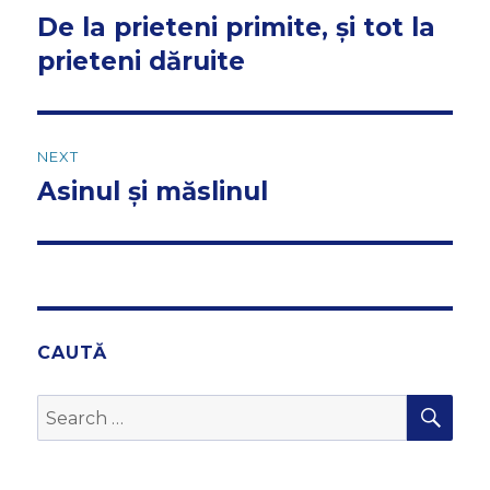
navigation
De la prieteni primite, și tot la
Previous
post:
prieteni dăruite
NEXT
Asinul și măslinul
Next
post:
CAUTĂ
SEA
Search
for: