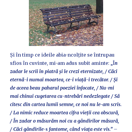
Și în timp ce ideile abia-ncolțite se întrupau
sfios în cuvinte, mi-am adus subit aminte: „Î
n
zadar le scrii în piatră și le crezi eternizate, / Căci
eternă-i numai moartea, ce-i viață-i trecător. / Și
de aceea beau paharul poeziei înfocate, / Nu-mi
mai chinui cugetarea cu-ntrebări nedezlegate / Să
citesc din cartea lumii semne, ce noi nu le-am scris.
/ La nimic reduce moartea cifra vieții cea obscură,
/ În zadar o măsurăm noi cu a gândirilor măsură,
/ Căci gândirile-s fantome, când viața este vis.”
–