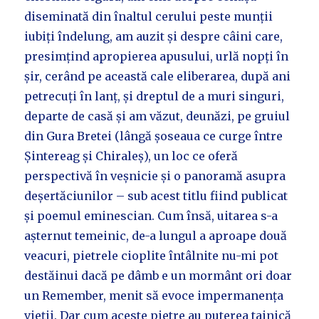
diseminată din înaltul cerului peste munții
iubiți îndelung, am auzit și despre câini care,
presimțind apropierea apusului, urlă nopți în
șir, cerând pe această cale eliberarea, după ani
petrecuți în lanț, și dreptul de a muri singuri,
departe de casă și am văzut, deunăzi, pe gruiul
din Gura Bretei (lângă șoseaua ce curge între
Șintereag și Chiraleș), un loc ce oferă
perspectivă în veșnicie și o panoramă asupra
deșertăciunilor – sub acest titlu fiind publicat
și poemul eminescian. Cum însă, uitarea s-a
așternut temeinic, de-a lungul a aproape două
veacuri, pietrele cioplite întâlnite nu-mi pot
destăinui dacă pe dâmb e un mormânt ori doar
un Remember, menit să evoce impermanența
vieții. Dar cum aceste pietre au puterea tainică