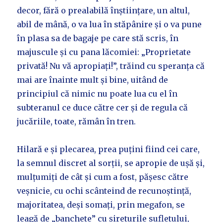
decor, fără o prealabilă înștiințare, un altul,
abil de mână, o va lua în stăpânire și o va pune
în plasa sa de bagaje pe care stă scris, în
majuscule și cu pana lăcomiei: „Proprietate
privată! Nu vă apropiați!”, trăind cu speranța că
mai are înainte mult și bine, uitând de
principiul că nimic nu poate lua cu el în
subteranul ce duce către cer și de regula că
jucăriile, toate, rămân în tren.
Hilară e și plecarea, prea puțini fiind cei care,
la semnul discret al sorții, se apropie de ușă și,
mulțumiți de cât și cum a fost, pășesc către
veșnicie, cu ochi scânteind de recunoștință,
majoritatea, deși somați, prin megafon, se
leagă de „banchete” cu șireturile sufletului,