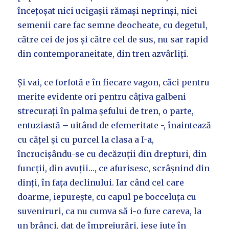
încețoșat nici ucigașii rămași neprinși, nici
semenii care fac semne deocheate, cu degetul,
către cei de jos și către cel de sus, nu sar rapid
din contemporaneitate, din tren azvârliți.
Și vai, ce forfotă e în fiecare vagon, căci pentru
merite evidente ori pentru câțiva galbeni
strecurați în palma șefului de tren, o parte,
entuziastă – uitând de efemeritate -, înaintează
cu cățel și cu purcel la clasa a I-a,
încrucișându-se cu decăzuții din drepturi, din
funcții, din avuții…, ce afurisesc, scrâșnind din
dinți, în fața declinului. Iar când cel care
doarme, iepurește, cu capul pe bocceluța cu
suveniruri, ca nu cumva să i-o fure careva, la
un brânci, dat de împrejurări, iese iute în