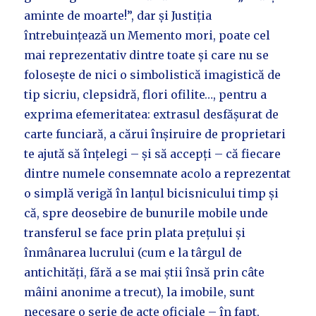
aminte de moarte!”, dar și Justiția
întrebuințează un Memento mori, poate cel
mai reprezentativ dintre toate și care nu se
folosește de nici o simbolistică imagistică de
tip sicriu, clepsidră, flori ofilite…, pentru a
exprima efemeritatea: extrasul desfășurat de
carte funciară, a cărui înșiruire de proprietari
te ajută să înțelegi – și să accepți – că fiecare
dintre numele consemnate acolo a reprezentat
o simplă verigă în lanțul bicisnicului timp și
că, spre deosebire de bunurile mobile unde
transferul se face prin plata prețului și
înmânarea lucrului (cum e la târgul de
antichități, fără a se mai știi însă prin câte
mâini anonime a trecut), la imobile, sunt
necesare o serie de acte oficiale – în fapt,