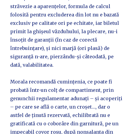
străvezie a aparențelor, formula de calcul
folosită pentru excluderea din lot nu e bazată
exclusiv pe calitate ori pe echitate, iar biletul
primit la ghișeul văzduhului, la plecare, nu-i
însoțit de garanții (în caz de corectă
întrebuințare), și nici marjă (ori plasă) de
siguranță n-are, pierzându-și câteodată, pe
dată, valabilitatea.
Morala recomandă cumințenia, ce poate fi
probată într-un colț de compartiment, prin
genunchii regulamentar adunați – și acoperiți
– pe care se află o carte, un croșet…, dar o
astfel de ținută rezervată, echilibrată nu e
gratificată cu o coborâre din garnitură, pe un
impecabil covor roșu, după nonșalanta din