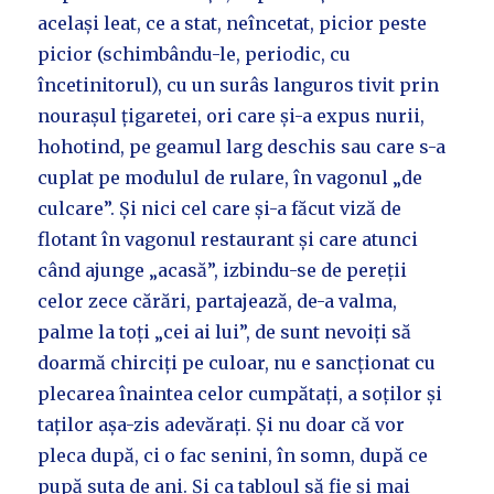
același leat, ce a stat, neîncetat, picior peste
picior (schimbându-le, periodic, cu
încetinitorul), cu un surâs languros tivit prin
nourașul țigaretei, ori care și-a expus nurii,
hohotind, pe geamul larg deschis sau care s-a
cuplat pe modulul de rulare, în vagonul „de
culcare”. Și nici cel care și-a făcut viză de
flotant în vagonul restaurant și care atunci
când ajunge „acasă”, izbindu-se de pereții
celor zece cărări, partajează, de-a valma,
palme la toți „cei ai lui”, de sunt nevoiți să
doarmă chirciți pe culoar, nu e sancționat cu
plecarea înaintea celor cumpătați, a soților și
taților așa-zis adevărați. Și nu doar că vor
pleca după, ci o fac senini, în somn, după ce
pupă suta de ani. Și ca tabloul să fie și mai