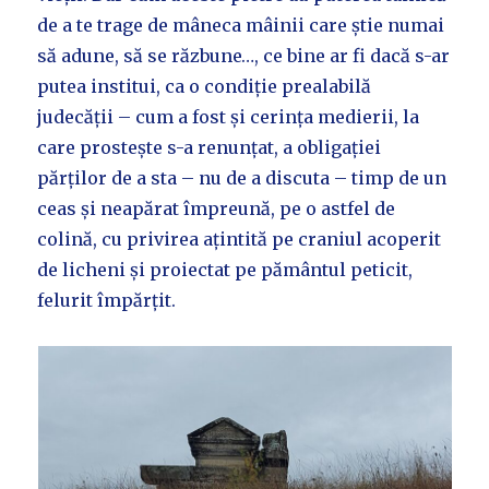
de a te trage de mâneca mâinii care știe numai
să adune, să se răzbune…, ce bine ar fi dacă s-ar
putea institui, ca o condiție prealabilă
judecății – cum a fost și cerința medierii, la
care prostește s-a renunțat, a obligației
părților de a sta – nu de a discuta – timp de un
ceas și neapărat împreună, pe o astfel de
colină, cu privirea ațintită pe craniul acoperit
de licheni și proiectat pe pământul peticit,
felurit împărțit.