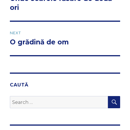
post:
ori
NEXT
O grădină de om
Next
post:
CAUTĂ
SEA
Search
for: