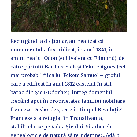
Recurgând la dicționar, am realizat că
monumentul a fost ridicat, în anul 1841, în
amintirea lui Odon (echivalent cu Edmond), de
către părinții Bardotz Elek și Fekete Agnes (cel
mai probabil fiica lui Fekete Samuel – groful
care a edificat în anul 1812 castelul în stil
baroc din Șieu-Odorhei), întreg domeniul
trecând apoi în proprietatea familiei nobiliare
franceze Desbordes, care în timpul Revoluției
Franceze s-a refugiat în Transilvania,
stabilindu-se pe Valea Șieului. Și arborele
genealogic e de natură să te-ndemne: „Adă-ți