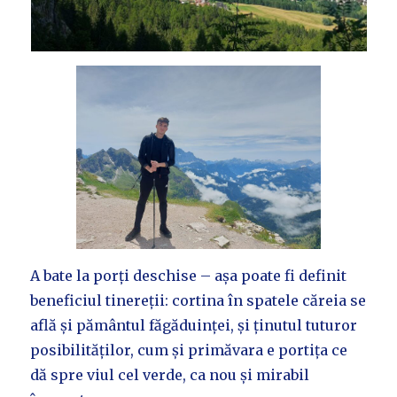
A bate la porți deschise – așa poate fi definit
beneficiul tinereții: cortina în spatele căreia se
află și pământul făgăduinței, și ținutul tuturor
posibilităților, cum și primăvara e portița ce
dă spre viul cel verde, ca nou și mirabil