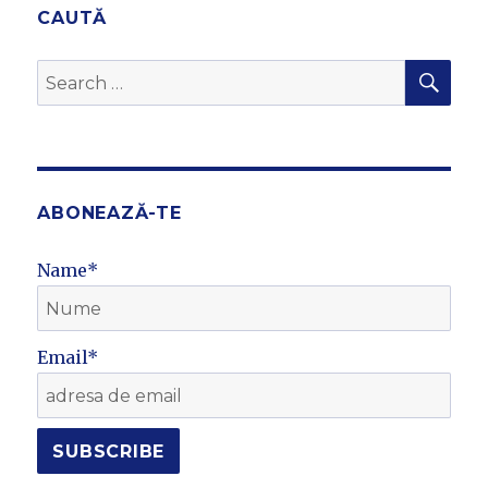
CAUTĂ
SEA
Search
for:
ABONEAZĂ-TE
Name*
Email*