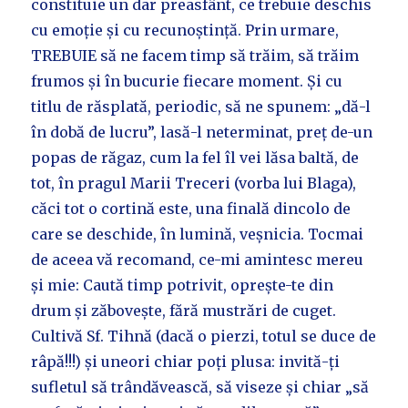
constituie un dar preasfânt, ce trebuie deschis
cu emoție și cu recunoștință. Prin urmare,
TREBUIE să ne facem timp să trăim, să trăim
frumos și în bucurie fiecare moment. Și cu
titlu de răsplată, periodic, să ne spunem: „dă-l
în dobă de lucru”, lasă-l neterminat, preț de-un
popas de răgaz, cum la fel îl vei lăsa baltă, de
tot, în pragul Marii Treceri (vorba lui Blaga),
căci tot o cortină este, una finală dincolo de
care se deschide, în lumină, veșnicia. Tocmai
de aceea vă recomand, ce-mi amintesc mereu
și mie: Caută timp potrivit, oprește-te din
drum și zăbovește, fără mustrări de cuget.
Cultivă Sf. Tihnă (dacă o pierzi, totul se duce de
râpă!!!) și uneori chiar poți plusa: invită-ți
sufletul să trândăvească, să viseze și chiar „să