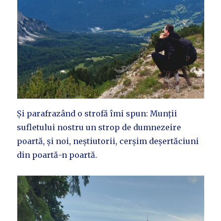
Și parafrazând o strofă îmi spun: Munții
sufletului nostru un strop de dumnezeire
poartă, și noi, neștiutorii, cerșim deșertăciuni
din poartă-n poartă.