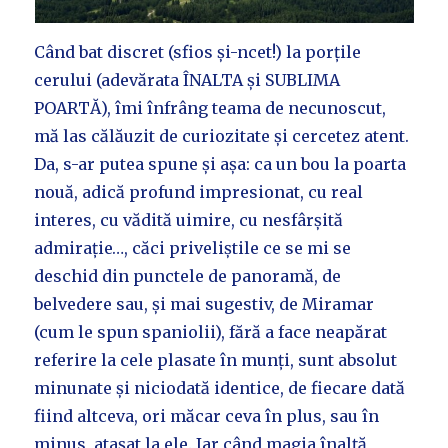
Când bat discret (sfios și-ncet!) la porțile
cerului (adevărata ÎNALTA și SUBLIMA
POARTĂ), îmi înfrâng teama de necunoscut,
mă las călăuzit de curiozitate și cercetez atent.
Da, s-ar putea spune și așa: ca un bou la poarta
nouă, adică profund impresionat, cu real
interes, cu vădită uimire, cu nesfârșită
admirație…, căci priveliștile ce se mi se
deschid din punctele de panoramă, de
belvedere sau, și mai sugestiv, de Miramar
(cum le spun spaniolii), fără a face neapărat
referire la cele plasate în munți, sunt absolut
minunate și niciodată identice, de fiecare dată
fiind altceva, ori măcar ceva în plus, sau în
minus, atașat la ele. Iar când magia înalță