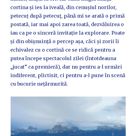
cortina și ies la iveală, din cenușiul norilor,
petecuț după petecuț, până mi se arată o primă
postată, iar mai apoi zarea toată, dezvăluirea o
iau ca pe o sinceră invitație la explorare. Poate
și din obișnuință o percep așa, căci și zorii îi
echivalez cu o cortină ce se ridică pentru a
putea începe spectacolul zilei (întotdeauna
„jucat” ca premieră), dar nu pentru a-l urmări
indiferent, plictisit, ci pentru a-l pune în scenă
cu bucurie nețărmurită.