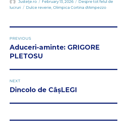
Author
Posted
Categories
Justeţe.ro
February 13, 2026
Despre tot felul de
on
Tags
lucruri
Dulce reverie
,
Olimpica Cortina d!Ampezzo
Post
PREVIOUS
navigation
Aduceri-aminte: GRIGORE
Previous
post:
PLETOSU
NEXT
Dincolo de CâșLEGI
Next
post: