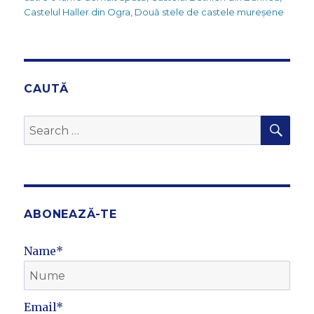
Castelul Haller din Ogra
,
Două stele de castele mureșene
CAUTĂ
SEA
Search
for:
ABONEAZĂ-TE
Name*
Email*