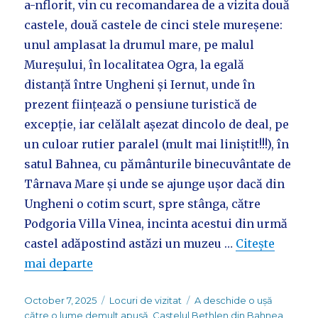
a-nflorit, vin cu recomandarea de a vizita două
castele, două castele de cinci stele mureșene:
unul amplasat la drumul mare, pe malul
Mureșului, în localitatea Ogra, la egală
distanță între Ungheni și Iernut, unde în
prezent ființează o pensiune turistică de
excepție, iar celălalt așezat dincolo de deal, pe
un culoar rutier paralel (mult mai liniștit!!!), în
satul Bahnea, cu pământurile binecuvântate de
Târnava Mare și unde se ajunge ușor dacă din
Ungheni o cotim scurt, spre stânga, către
Podgoria Villa Vinea, incinta acestui din urmă
castel adăpostind astăzi un muzeu …
Citește
mai departe
Posted
Categories
Tags
October 7, 2025
Locuri de vizitat
A deschide o ușă
on
către o lume demult apusă
,
Castelul Bethlen din Bahnea
,