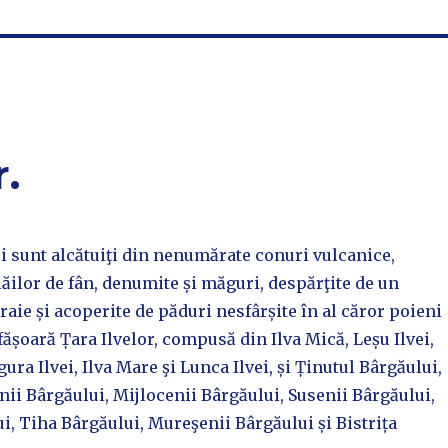
.
i sunt alcătuiţi din nenumărate conuri vulcanice,
ilor de fân, denumite și măguri, despărţite de un
raie și acoperite de păduri nesfârșite în al căror poieni
fășoară Țara Ilvelor, compusă din Ilva Mică, Leșu Ilvei,
ura Ilvei, Ilva Mare şi Lunca Ilvei, și Ținutul Bârgăului,
enii Bârgăului, Mijlocenii Bârgăului, Susenii Bârgăului,
, Tiha Bârgăului, Mureşenii Bârgăului și Bistrița