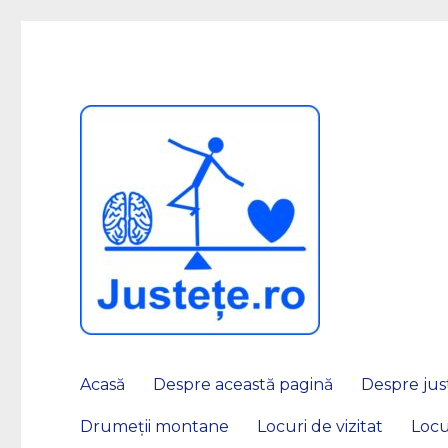
JUSTEȚE
Acasă
Despre această pagină
Despre just
Drumeții montane
Locuri de vizitat
Locu