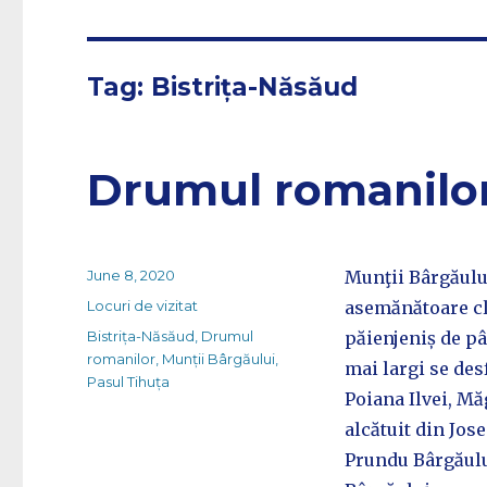
Tag:
Bistrița-Năsăud
Drumul romanilor
Posted
June 8, 2020
Munţii Bârgăulu
on
Categories
Locuri de vizitat
asemănătoare clă
Tags
Bistrița-Năsăud
,
Drumul
păienjeniș de pâ
romanilor
,
Munții Bârgăului
,
mai largi se des
Pasul Tihuța
Poiana Ilvei, Măg
alcătuit din Jos
Prundu Bârgăului