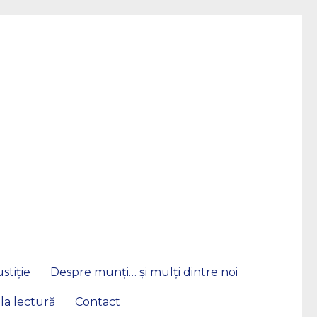
stiție
Despre munți… și mulți dintre noi
 la lectură
Contact