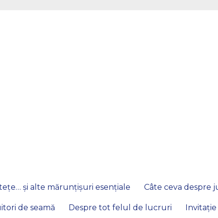
ețe… și alte mărunțișuri esențiale
Câte ceva despre ju
itori de seamă
Despre tot felul de lucruri
Invitație