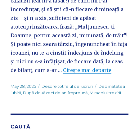
călăuzit (cât m-a lăsat !) de când mi l-ai
încredințat, și să știi că-n fiecare dimineață a
zis – și n-a zis, suficient de apăsat –
atotcuprinzătoarea frază: „Mulțumescu-ți
Doamne, pentru această zi, minunată, de trăit”!
Și poate nici seara târziu, îngenuncheat în fața
icoanei, nu te-a cinstit îndeajuns de îndelung
și nici nu s-a înfățișat, de fiecare dată, la ceas
de bilanț, cum s-ar …
Citește mai departe
Posted
Categories
Tags
May 28, 2025
Despre tot felul de lucruri
Deplinătatea
on
iubirii
,
După douăzeci de ani împreună
,
Miracolul trezirii
CAUTĂ