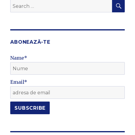
SEA
Search
for:
ABONEAZĂ-TE
Name*
Email*