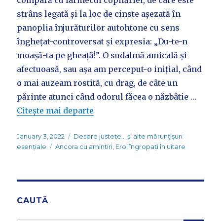
strâns legată și la loc de cinste așezată în
panoplia înjurăturilor autohtone cu sens
înghețat-controversat și expresia: „Du-te-n
moașă-ta pe gheață!”. O sudalmă amicală și
afectuoasă, sau așa am perceput-o inițial, când
o mai auzeam rostită, cu drag, de câte un
părinte atunci când odorul făcea o năzbâtie …
Citește mai departe
Posted
Categories
January 3, 2022
Despre justețe... și alte mărunțișuri
on
Tags
esențiale
Ancora cu amintiri
,
Eroi îngropați în uitare
CAUTĂ