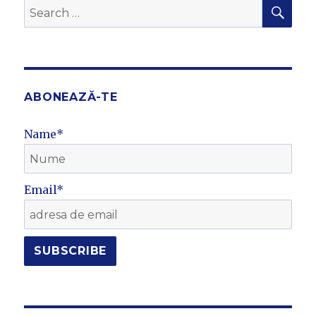
SEA
Search
for:
ABONEAZĂ-TE
Name*
Email*