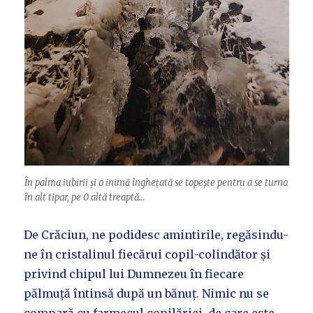
În palma iubirii și o inimă înghețată se topește pentru a se turna
în alt tipar, pe 0 altă treaptă…
De Crăciun, ne podidesc amintirile, regăsindu-
ne în cristalinul fiecărui copil-colindător și
privind chipul lui Dumnezeu în fiecare
pălmuță întinsă după un bănuț. Nimic nu se
compară cu farmecul copilăriei, de care este