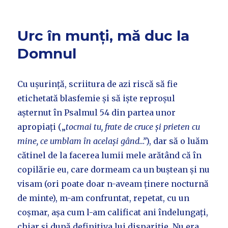
Urc în munți, mă duc la
Domnul
Cu ușurință, scriitura de azi riscă să fie
etichetată blasfemie și să iște reproșul
așternut în Psalmul 54 din partea unor
apropiați („
tocmai tu, frate de cruce și prieten cu
mine, ce umblam în același gând…”
), dar să o luăm
cătinel de la facerea lumii mele arătând că în
copilărie eu, care dormeam ca un buștean și nu
visam (ori poate doar n-aveam ținere nocturnă
de minte), m-am confruntat, repetat, cu un
coșmar, așa cum l-am calificat ani îndelungați,
chiar și după definitiva lui dispariție. Nu era