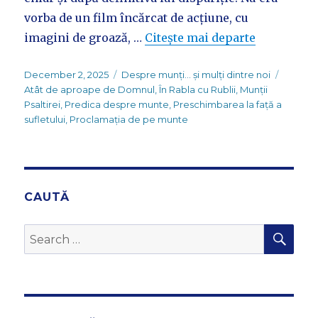
vorba de un film încărcat de acțiune, cu
imagini de groază, …
Citește mai departe
Posted
Categories
Tags
December 2, 2025
Despre munți... și mulți dintre noi
on
Atât de aproape de Domnul
,
În Rabla cu Rublii
,
Munții
Psaltirei
,
Predica despre munte
,
Preschimbarea la față a
sufletului
,
Proclamația de pe munte
CAUTĂ
SEA
Search
for: