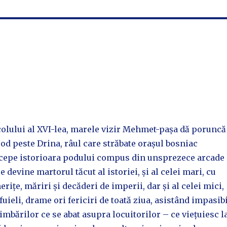
colului al XVI-lea, marele vizir Mehmet-pașa dă poruncă
pod peste Drina, râul care străbate orașul bosniac
ncepe istorioara podului compus din unsprezece arcade
 devine martorul tăcut al istoriei, și al celei mari, cu
rițe, măriri și decăderi de imperii, dar și al celei mici,
fuieli, drame ori fericiri de toată ziua, asistând impasib
imbărilor ce se abat asupra locuitorilor – ce viețuiesc l