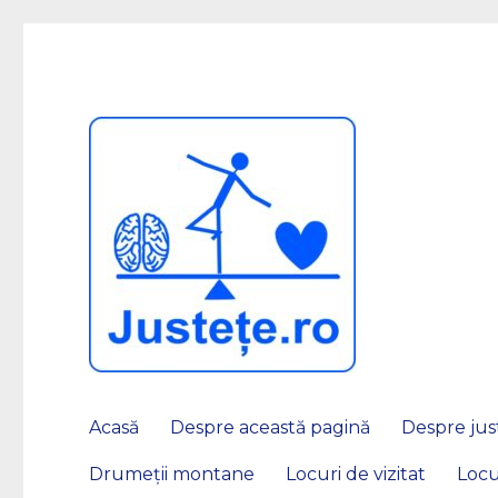
JUSTEȚE
Acasă
Despre această pagină
Despre just
Drumeții montane
Locuri de vizitat
Locu