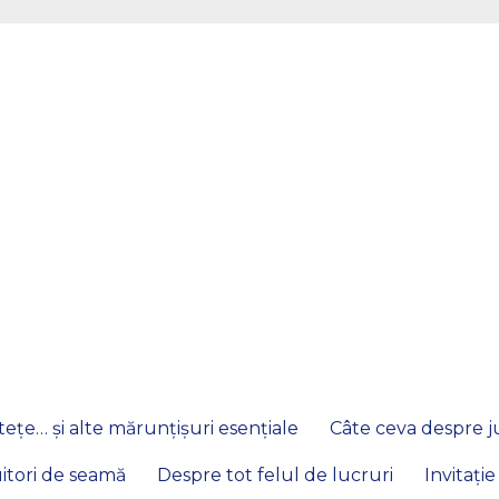
ețe… și alte mărunțișuri esențiale
Câte ceva despre ju
itori de seamă
Despre tot felul de lucruri
Invitație