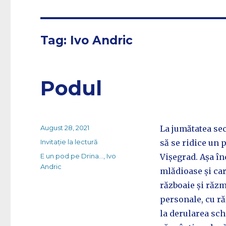
Tag:
Ivo Andric
Podul
Posted
August 28, 2021
La jumătatea se
on
Categories
Invitație la lectură
să se ridice un 
Tags
E un pod pe Drina...
,
Ivo
Vișegrad. Așa î
Andric
mlădioase și care
războaie și răzme
personale, cu ră
la derularea sch