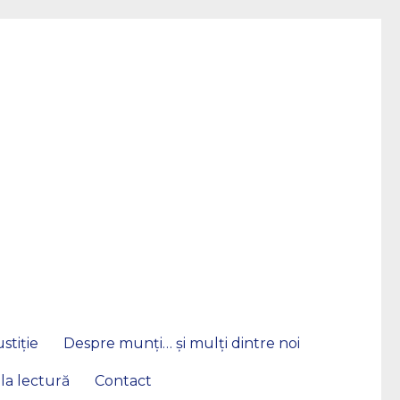
stiție
Despre munți… și mulți dintre noi
 la lectură
Contact