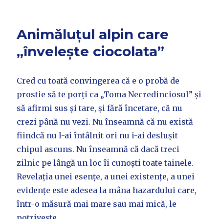
Animăluțul alpin care
„învelește ciocolata”
Cred cu toată convingerea că e o probă de
prostie să te porți ca „Toma Necredinciosul” și
să afirmi sus și tare, și fără încetare, că nu
crezi până nu vezi. Nu înseamnă că nu există
fiindcă nu l-ai întâlnit ori nu i-ai deslușit
chipul ascuns. Nu înseamnă că dacă treci
zilnic pe lângă un loc îi cunoști toate tainele.
Revelația unei esențe, a unei existențe, a unei
evidențe este adesea la mâna hazardului care,
într-o măsură mai mare sau mai mică, le
potrivește.