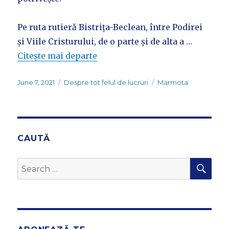
Pe ruta rutieră Bistrița-Beclean, între Podirei
și Viile Cristurului, de o parte și de alta a …
Citește mai departe
Posted
Categories
Tags
June 7, 2021
Despre tot felul de lucruri
Marmota
on
CAUTĂ
SEA
Search
for: