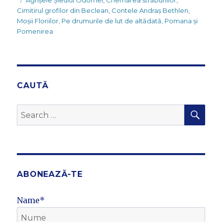
Agrișele Șieului Odorhei
,
Chemarea străbunilor
,
Cimitirul grofilor din Beclean
,
Contele Andraș Bethlen
,
Moșii Floriilor
,
Pe drumurile de lut de altădată
,
Pomana și
Pomenirea
CAUTĂ
SEA
Search
for:
ABONEAZĂ-TE
Name*