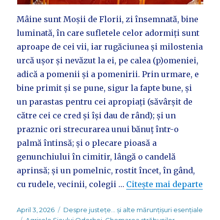
Mâine sunt Moșii de Florii, zi însemnată, bine
luminată, în care sufletele celor adormiți sunt
aproape de cei vii, iar rugăciunea și milostenia
urcă ușor și nevăzut la ei, pe calea (p)omeniei,
adică a pomenii și a pomenirii. Prin urmare, e
bine primit și se pune, sigur la fapte bune, și
un parastas pentru cei apropiați (săvârșit de
către cei ce cred și își dau de rând); și un
praznic ori strecurarea unui bănuț într-o
palmă întinsă; și o plecare pioasă a
genunchiului în cimitir, lângă o candelă
aprinsă; și un pomelnic, rostit încet, în gând,
cu rudele, vecinii, colegii …
Citește mai departe
Posted
Categories
April 3, 2026
Despre justețe... și alte mărunțișuri esențiale
on
Tags