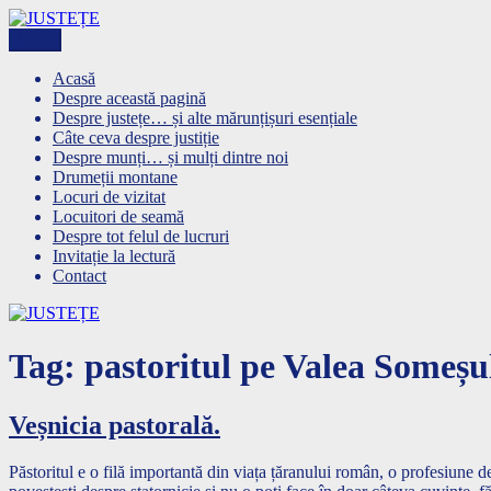
Skip
to
Menu
JUSTEȚE
content
Acasă
Despre această pagină
Despre justețe… și alte mărunțișuri esențiale
Câte ceva despre justiție
Despre munți… și mulți dintre noi
Drumeții montane
Locuri de vizitat
Locuitori de seamă
Despre tot felul de lucruri
Invitație la lectură
Contact
Tag:
pastoritul pe Valea Someșu
Veșnicia pastorală.
Păstoritul e o filă importantă din viața țăranului român, o profesiune de