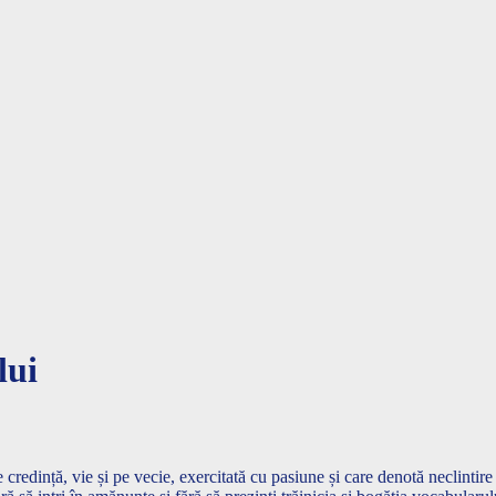
lui
 credință, vie și pe vecie, exercitată cu pasiune și care denotă neclintire