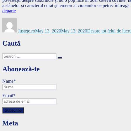
povestești despre statornicie și nu o poți face în doar câteva cuvinte, făr
a stânelor și caracterul curat și temerar al ciobanilor ce petrec întrea
departe
Author
Posted
Categories
on
Justeţe.ro
May 13, 2020
May 13, 2020
Despre tot felul de lucru
Caută
Search
Search
for:
Abonează-te
Name*
Email*
Meta