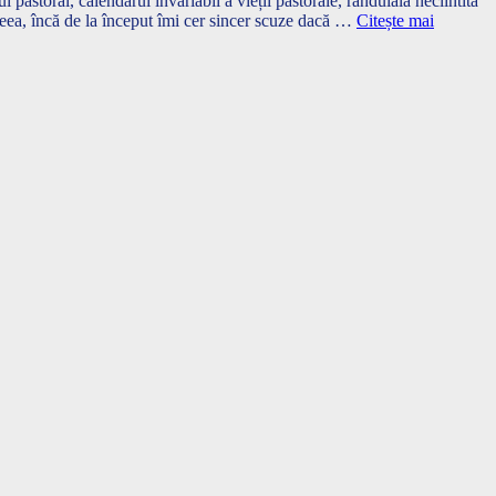
i pastoral, calendarul invariabil a vieții pastorale, rânduiala neclintită
aceea, încă de la început îmi cer sincer scuze dacă …
Citește mai