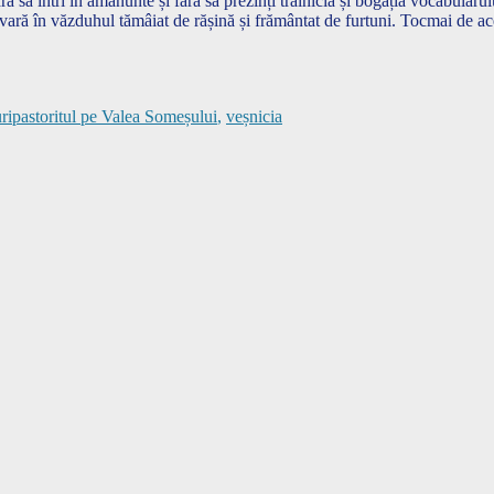
ă să intri în amănunte și fără să prezinți trăinicia și bogăția vocabularulu
ga vară în văzduhul tămâiat de rășină și frământat de furtuni. Tocmai de 
Tags
ri
pastoritul pe Valea Someșului
,
veșnicia