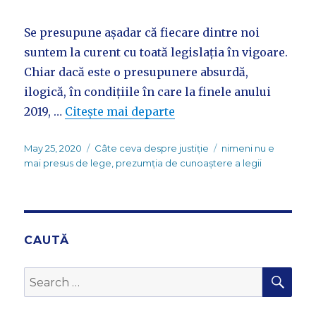
Se presupune așadar că fiecare dintre noi
suntem la curent cu toată legislația în vigoare.
Chiar dacă este o presupunere absurdă,
ilogică, în condițiile în care la finele anului
2019, …
Citește mai departe
Posted
Categories
Tags
May 25, 2020
Câte ceva despre justiție
nimeni nu e
on
mai presus de lege
,
prezumția de cunoaștere a legii
CAUTĂ
SEA
Search
for: