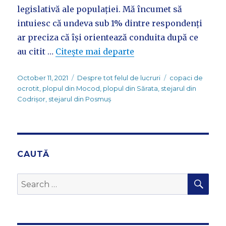
legislativă ale populației. Mă încumet să
intuiesc că undeva sub 1% dintre respondenți
ar preciza că își orientează conduita după ce
au citit …
Citește mai departe
Posted
Categories
Tags
October 11, 2021
Despre tot felul de lucruri
copaci de
on
ocrotit
,
plopul din Mocod
,
plopul din Sărata
,
stejarul din
Codrișor
,
stejarul din Posmuș
CAUTĂ
SEA
Search
for: