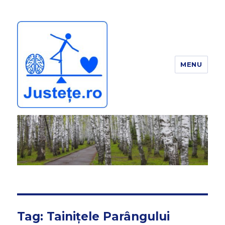
MENU
JUSTEȚE
Tag:
Tainițele Parângului