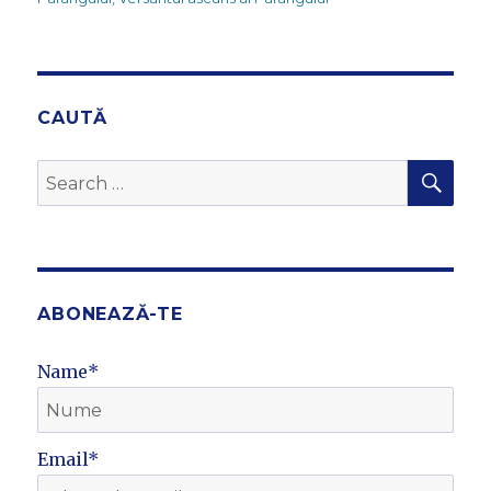
CAUTĂ
SEA
Search
for:
ABONEAZĂ-TE
Name*
Email*