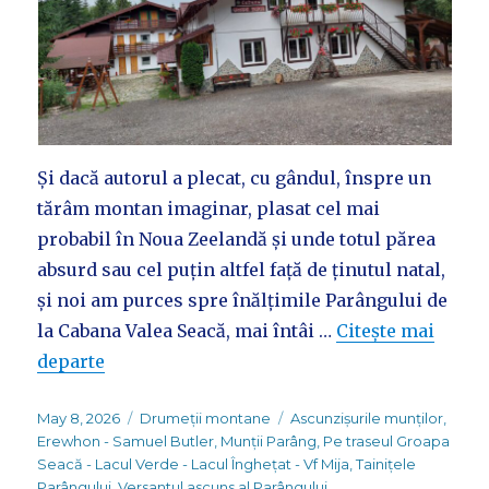
Și dacă autorul a plecat, cu gândul, înspre un
tărâm montan imaginar, plasat cel mai
probabil în Noua Zeelandă și unde totul părea
absurd sau cel puțin altfel față de ținutul natal,
și noi am purces spre înălțimile Parângului de
la Cabana Valea Seacă, mai întâi …
Citește mai
departe
Posted
Categories
Tags
May 8, 2026
Drumeții montane
Ascunzișurile munților
,
on
Erewhon - Samuel Butler
,
Munții Parâng
,
Pe traseul Groapa
Seacă - Lacul Verde - Lacul Înghețat - Vf Mija
,
Tainițele
Parângului
,
Versantul ascuns al Parângului