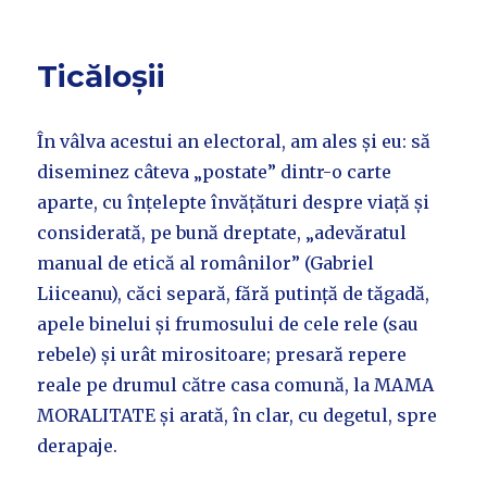
Ticăloșii
În vâlva acestui an electoral, am ales și eu: să
diseminez câteva „postate” dintr-o carte
aparte, cu înțelepte învățături despre viață și
considerată, pe bună dreptate, „adevăratul
manual de etică al românilor” (Gabriel
Liiceanu), căci separă, fără putință de tăgadă,
apele binelui și frumosului de cele rele (sau
rebele) și urât mirositoare; presară repere
reale pe drumul către casa comună, la MAMA
MORALITATE și arată, în clar, cu degetul, spre
derapaje.