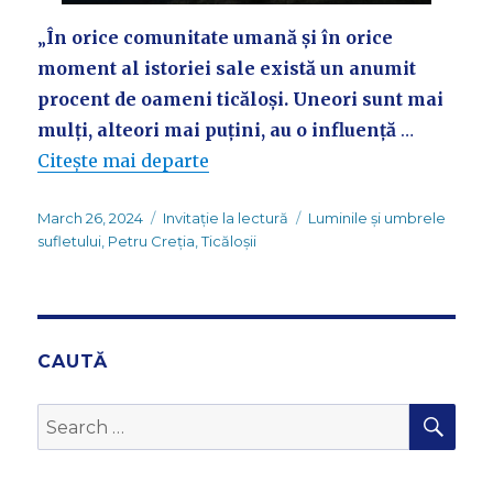
„
În orice comunitate umană și în orice
moment al istoriei sale există un anumit
procent de oameni ticăloși. Uneori sunt mai
mulți, alteori mai puțini, au o influență
…
Citește mai departe
Posted
Categories
Tags
March 26, 2024
Invitație la lectură
Luminile și umbrele
on
sufletului
,
Petru Creția
,
Ticăloșii
CAUTĂ
SEA
Search
for: