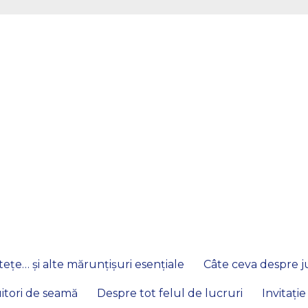
ețe… și alte mărunțișuri esențiale
Câte ceva despre ju
itori de seamă
Despre tot felul de lucruri
Invitație