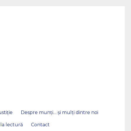
stiție
Despre munți… și mulți dintre noi
 la lectură
Contact