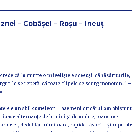
znei – Cobășel – Roșu – Ineuț
crede că la munte o priveliște e aceeași, că răsăriturile,
gurile se repetă, că toate clipele se scurg monoton…” –
u.
ntele e un abil cameleon – asemeni oricărui om obișnuit
rioase alternanțe de lumini și de umbre, toane ne-
ar de el, dedublări uimitoare, rapide răsuciri și repetat