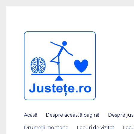
JUSTEȚE
Acasă
Despre această pagină
Despre just
Drumeții montane
Locuri de vizitat
Locu