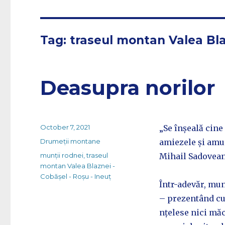
Tag:
traseul montan Valea Bla
Deasupra norilor
Posted
October 7, 2021
„Se înșeală cine 
on
Categories
Drumeții montane
amiezele și amur
Tags
munții rodnei
,
traseul
Mihail Sadovean
montan Valea Blaznei -
Cobășel - Roșu - Ineuț
Într-adevăr, mu
– prezentând cu
nțelese nici măc