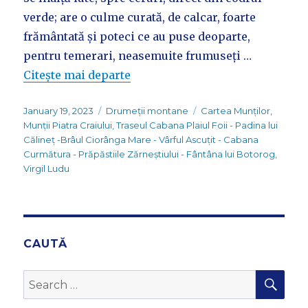
verde; are o culme curată, de calcar, foarte
frământată și poteci ce au puse deoparte,
pentru temerari, neasemuite frumuseți …
Citește mai departe
Posted
Categories
Tags
January 19, 2023
Drumeții montane
Cartea Munților
,
on
Munții Piatra Craiului
,
Traseul Cabana Plaiul Foii - Padina lui
Călineț -Brâul Ciorânga Mare - Vârful Ascuțit - Cabana
Curmătura - Prăpăstiile Zărneștiului - Fântâna lui Botorog
,
Virgil Ludu
CAUTĂ
SEA
Search
for: