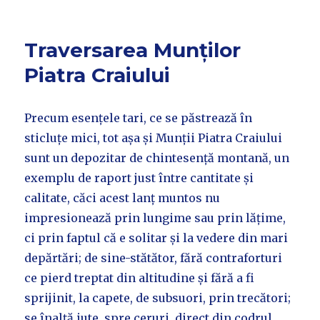
Traversarea Munților
Piatra Craiului
Precum esențele tari, ce se păstrează în
sticluțe mici, tot așa și Munții Piatra Craiului
sunt un depozitar de chintesență montană, un
exemplu de raport just între cantitate și
calitate, căci acest lanț muntos nu
impresionează prin lungime sau prin lățime,
ci prin faptul că e solitar și la vedere din mari
depărtări; de sine-stătător, fără contraforturi
ce pierd treptat din altitudine și fără a fi
sprijinit, la capete, de subsuori, prin trecători;
se înalță iute, spre ceruri, direct din codrul